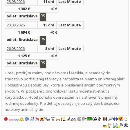
23.08.2026
11 dní
Last Minute
1 382 €
+0 €
odlet: Bratislava
23.08.2026
15 dní
Last Minute
1 694 €
+0 €
odlet: Bratislava
26.08.2026
8 dní
Last Minute
1 125 €
+0 €
odlet: Bratislava
Hotel, predtým známy pod názvom El Malikia, je zasadený do
starostlivo udržiavanej záhrady a nachádza sa priamo pri krásnej pláži
v oblasti Abu Dabbab Bay, ktorá je preslávená svojim podmorským
životom. Pri potápaní či šnorchlovaní sa tu môžete stretnúť s
korytnačkou. Hotel ponúka dobré zázemie na strávenie príjemnej
rodinnej dovolenky. Pre deti aj dospelých je po celý deň k dispozícii
hotelový animačný tím.