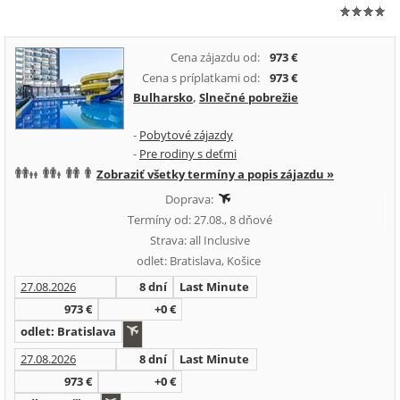
Cena zájazdu od:
973 €
Cena s príplatkami od:
973 €
Bulharsko
,
Slnečné pobrežie
-
Pobytové zájazdy
-
Pre rodiny s deťmi
Zobraziť všetky termíny a popis zájazdu »
Doprava:
Termíny od: 27.08., 8 dňové
Strava: all Inclusive
odlet: Bratislava, Košice
27.08.2026
8 dní
Last Minute
973 €
+0 €
odlet: Bratislava
27.08.2026
8 dní
Last Minute
973 €
+0 €