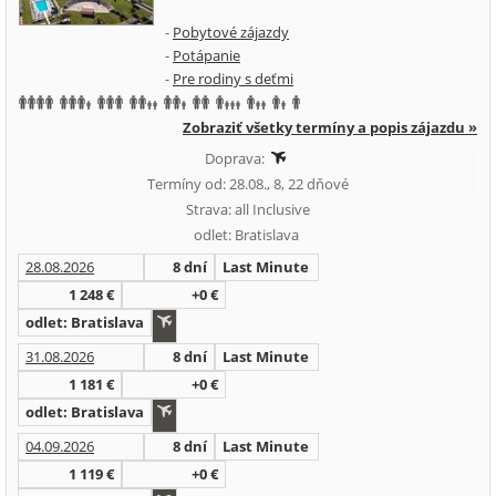
-
Pobytové zájazdy
-
Potápanie
-
Pre rodiny s deťmi
Zobraziť všetky termíny a popis zájazdu »
Doprava:
Termíny od: 28.08., 8, 22 dňové
Strava: all Inclusive
odlet: Bratislava
28.08.2026
8 dní
Last Minute
1 248 €
+0 €
odlet: Bratislava
31.08.2026
8 dní
Last Minute
1 181 €
+0 €
odlet: Bratislava
04.09.2026
8 dní
Last Minute
1 119 €
+0 €