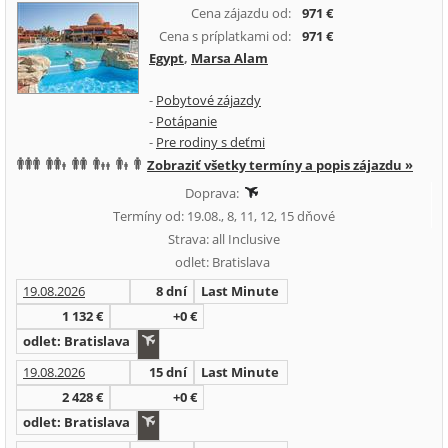
Cena zájazdu od:
971 €
Cena s príplatkami od:
971 €
Egypt
,
Marsa Alam
-
Pobytové zájazdy
-
Potápanie
-
Pre rodiny s deťmi
Zobraziť všetky termíny a popis zájazdu »
Doprava:
Termíny od: 19.08., 8, 11, 12, 15 dňové
Strava: all Inclusive
odlet: Bratislava
19.08.2026
8 dní
Last Minute
1 132 €
+0 €
odlet: Bratislava
19.08.2026
15 dní
Last Minute
2 428 €
+0 €
odlet: Bratislava