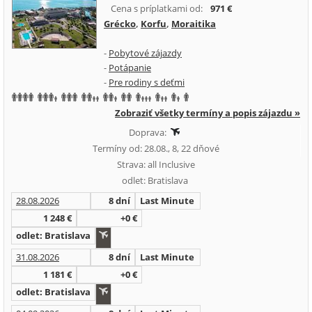
Cena s príplatkami od:
971 €
Grécko
,
Korfu
,
Moraitika
-
Pobytové zájazdy
-
Potápanie
-
Pre rodiny s deťmi
Zobraziť všetky termíny a popis zájazdu »
Doprava:
Termíny od: 28.08., 8, 22 dňové
Strava: all Inclusive
odlet: Bratislava
28.08.2026
8 dní
Last Minute
1 248 €
+0 €
odlet: Bratislava
31.08.2026
8 dní
Last Minute
1 181 €
+0 €
odlet: Bratislava