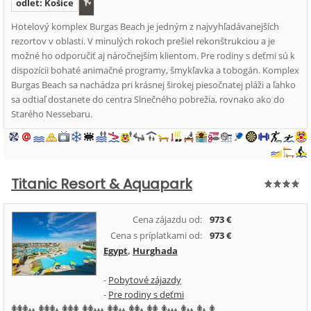
odlet: Košice
Hotelový komplex Burgas Beach je jedným z najvyhľadávanejších
rezortov v oblasti. V minulých rokoch prešiel rekonštrukciou a je
možné ho odporučiť aj náročnejším klientom. Pre rodiny s deťmi sú k
dispozícii bohaté animačné programy, šmykľavka a tobogán. Komplex
Burgas Beach sa nachádza pri krásnej širokej piesočnatej pláži a ľahko
sa odtiaľ dostanete do centra Slnečného pobrežia, rovnako ako do
Starého Nessebaru.
Titanic Resort & Aquapark
Cena zájazdu od:
973 €
Cena s príplatkami od:
973 €
Egypt
,
Hurghada
-
Pobytové zájazdy
-
Pre rodiny s deťmi