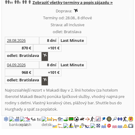
Zobraziť všetky termíny a popis zájazdu »
Doprava:
Termíny od: 28.08., 8 dňové
Strava: all Inclusive
odlet: Bratislava
28.08.2026
8 dní
Last Minute
870 €
+101 €
odlet: Bratislava
04.09.2026
8 dní
Last Minute
968 €
+101 €
odlet: Bratislava
Najrozsiahlejší rezort v Makadi Bay v 2. línii hotelov (za hotelom
Iberotel Makadi Beach) ponúka špičkové služby, vhodný najmä pre
rodiny s deťmi. Vlastný koralový útes, plážový bar. Shuttle bus do
Hurghady a späť za poplatok.