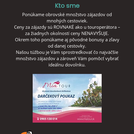
Kto sme
Ponúkame obrovské množstvo zájazdov od
mnohých cestoviek.
Ceny za zájazdy sú ROVNAKÉ ako u touroperátora –
za žiadnych okolností ceny NENAVYŠUJE.
Okrem toho ponúkame aj pôvodné bonusy a zľavy
od danej cestovky.
Našou túžbou je Vám sprostredkovať čo najväčšie
množstvo zájazdov a zároveň Vám pomôcť vybrať
ideálnu dovolnku.