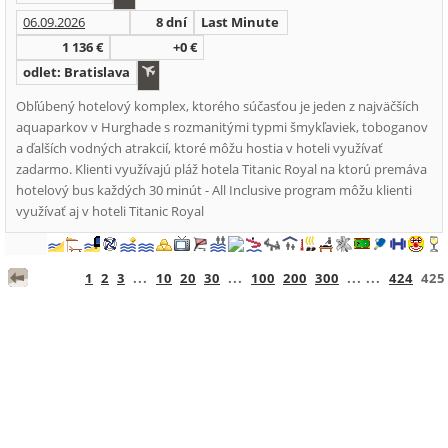
06.09.2026
8 dní
Last Minute
1 136 €
+0 €
odlet: Bratislava
Obľúbený hotelový komplex, ktorého súčasťou je jeden z najväčších
aquaparkov v Hurghade s rozmanitými typmi šmykľaviek, toboganov
a ďalších vodných atrakcií, ktoré môžu hostia v hoteli využívať
zadarmo. Klienti využívajú pláž hotela Titanic Royal na ktorú premáva
hotelový bus každých 30 minút - All Inclusive program môžu klienti
využívať aj v hoteli Titanic Royal
1
2
3
...
10
20
30
...
100
200
300
... ...
424
425