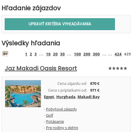
Hľadanie zájazdov
Výsledky hľadania
1
2
3
...
10
20
30
...
100
200
300
... ...
424
425
Jaz Makadi Oasis Resort
Cena zájazdu od:
870 €
Cena s príplatkami od:
971 €
Egypt
,
Hurghada
,
Makadi Bay
-
Pobytové zájazdy
-
Golf
-
Potápanie
-
Pre rodiny s deťmi