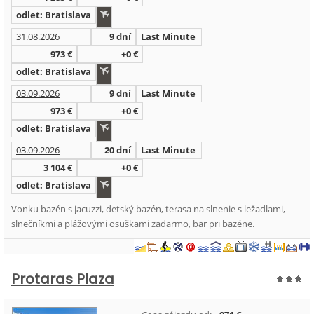
odlet: Bratislava
31.08.2026
9 dní
Last Minute
973 €
+0 €
odlet: Bratislava
03.09.2026
9 dní
Last Minute
973 €
+0 €
odlet: Bratislava
03.09.2026
20 dní
Last Minute
3 104 €
+0 €
odlet: Bratislava
Vonku bazén s jacuzzi, detský bazén, terasa na slnenie s ležadlami,
slnečníkmi a plážovými osuškami zadarmo, bar pri bazéne.
Protaras Plaza