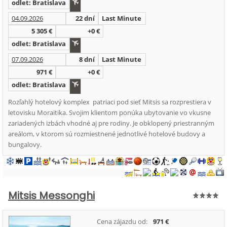
odlet: Bratislava
04.09.2026
22 dní
Last Minute
5 305 €
+0 €
odlet: Bratislava
07.09.2026
8 dní
Last Minute
971 €
+0 €
odlet: Bratislava
Rozľahlý hotelový komplex patriaci pod sieť Mitsis sa rozprestiera v
letovisku Moraitika. Svojim klientom ponúka ubytovanie vo vkusne
zariadených izbách vhodné aj pre rodiny. Je obklopený priestranným
areálom, v ktorom sú rozmiestnené jednotlivé hotelové budovy a
bungalovy.
Mitsis Messonghi
Cena zájazdu od:
971 €