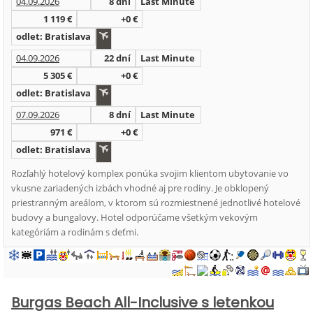
04.09.2026
8 dní
Last Minute
1 119 €
+0 €
odlet: Bratislava
04.09.2026
22 dní
Last Minute
5 305 €
+0 €
odlet: Bratislava
07.09.2026
8 dní
Last Minute
971 €
+0 €
odlet: Bratislava
Rozľahlý hotelový komplex ponúka svojim klientom ubytovanie vo
vkusne zariadených izbách vhodné aj pre rodiny. Je obklopený
priestranným areálom, v ktorom sú rozmiestnené jednotlivé hotelové
budovy a bungalovy. Hotel odporúčame všetkým vekovým
kategóriám a rodinám s deťmi.
Burgas Beach All-Inclusive s letenkou