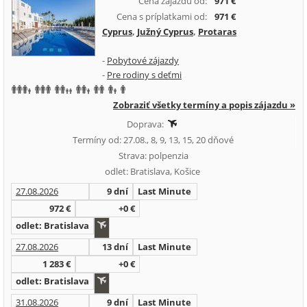
Cena zájazdu od:
971 €
Cena s príplatkami od:
971 €
Cyprus
,
Južný Cyprus
,
Protaras
-
Pobytové zájazdy
-
Pre rodiny s deťmi
Zobraziť všetky termíny a popis zájazdu »
Doprava:
Termíny od: 27.08., 8, 9, 13, 15, 20 dňové
Strava: polpenzia
odlet: Bratislava, Košice
27.08.2026
9 dní
Last Minute
972 €
+0 €
odlet: Bratislava
27.08.2026
13 dní
Last Minute
1 283 €
+0 €
odlet: Bratislava
31.08.2026
9 dní
Last Minute