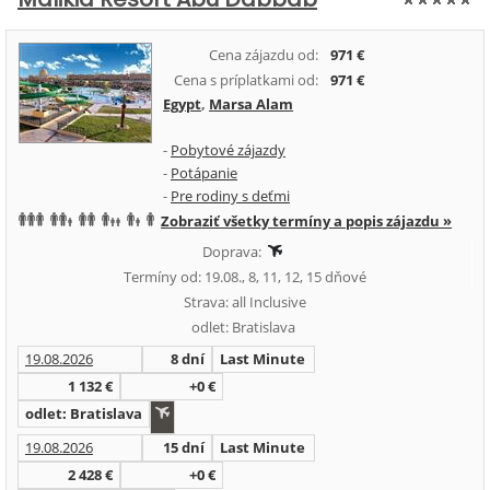
Cena zájazdu od:
971 €
Cena s príplatkami od:
971 €
Egypt
,
Marsa Alam
-
Pobytové zájazdy
-
Potápanie
-
Pre rodiny s deťmi
Zobraziť všetky termíny a popis zájazdu »
Doprava:
Termíny od: 19.08., 8, 11, 12, 15 dňové
Strava: all Inclusive
odlet: Bratislava
19.08.2026
8 dní
Last Minute
1 132 €
+0 €
odlet: Bratislava
19.08.2026
15 dní
Last Minute
2 428 €
+0 €