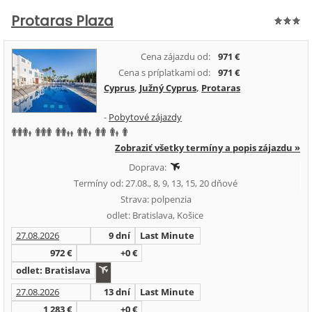
Protaras Plaza
Cena zájazdu od:
971 €
Cena s príplatkami od:
971 €
Cyprus
,
Južný Cyprus
,
Protaras
-
Pobytové zájazdy
Zobraziť všetky termíny a popis zájazdu »
Doprava:
Termíny od: 27.08., 8, 9, 13, 15, 20 dňové
Strava: polpenzia
odlet: Bratislava, Košice
27.08.2026
9 dní
Last Minute
972 €
+0 €
odlet: Bratislava
27.08.2026
13 dní
Last Minute
1 283 €
+0 €