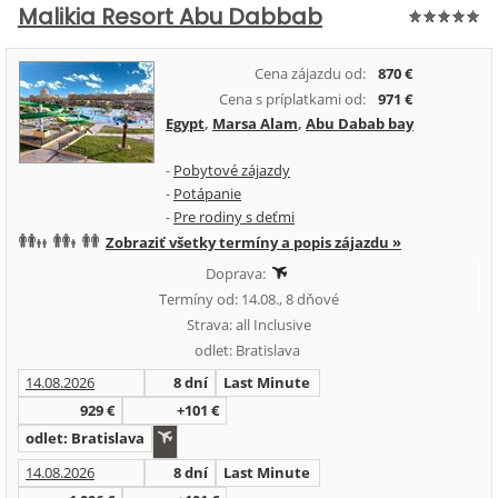
Malikia Resort Abu Dabbab
Cena zájazdu od:
870 €
Cena s príplatkami od:
971 €
Egypt
,
Marsa Alam
,
Abu Dabab bay
-
Pobytové zájazdy
-
Potápanie
-
Pre rodiny s deťmi
Zobraziť všetky termíny a popis zájazdu »
Doprava:
Termíny od: 14.08., 8 dňové
Strava: all Inclusive
odlet: Bratislava
14.08.2026
8 dní
Last Minute
929 €
+101 €
odlet: Bratislava
14.08.2026
8 dní
Last Minute