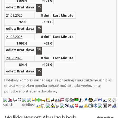
1 096 €
+101 €
odlet: Bratislava
21.08.2026
8 dní
Last Minute
929 €
+101 €
odlet: Bratislava
21.08.2026
8 dní
Last Minute
1 092 €
+52 €
odlet: Bratislava
28.08.2026
8 dní
Last Minute
894 €
+101 €
odlet: Bratislava
Hotelový komplex nachádzajúci sa pri jednej z najatraktívnejších pláži
oblasti Marsa Alam ponúka bohaté možnosti aktívneho, ale aj
pohodového strávenia dovolenky.
Malikia Resort Abu Dabbab