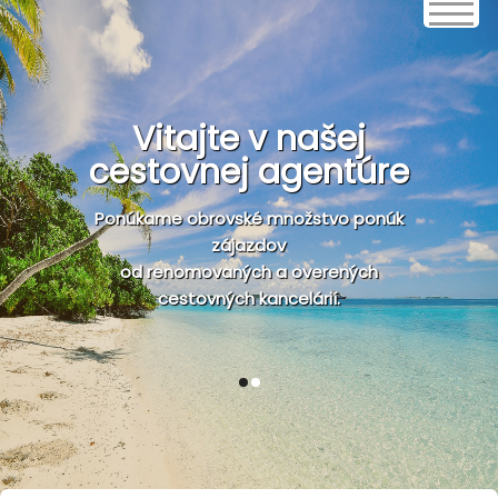
Vitajte v našej
cestovnej agentúre
Ponúkame obrovské množstvo ponúk
zájazdov
od renomovaných a overených
cestovných kancelárií.
1
2