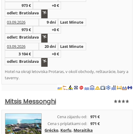
973 €
+0 €
odlet: Bratislava
03.09.2026
9 dní
Last Minute
973 €
+0 €
odlet: Bratislava
03.09.2026
20 dní
Last Minute
3 104 €
+0 €
odlet: Bratislava
Hotel na okraji letoviska Protaras, v okolí obchody, reštaurácie, bary a
taverny.
Mitsis Messonghi
Cena zájazdu od:
971 €
Cena s príplatkami od:
971 €
Grécko
,
Korfu
,
Moraitika