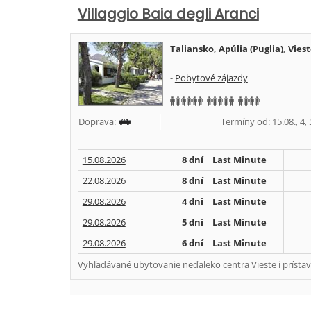
Villaggio Baia degli Aranci
Taliansko
,
Apúlia (Puglia)
,
Vies
-
Pobytové zájazdy
Doprava:
Termíny od: 15.08., 4, 5
15.08.2026
8 dní
Last Minute
22.08.2026
8 dní
Last Minute
29.08.2026
4 dni
Last Minute
29.08.2026
5 dní
Last Minute
29.08.2026
6 dní
Last Minute
Vyhľadávané ubytovanie neďaleko centra Vieste i prístav