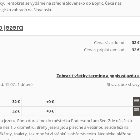
y. Tentokrát se vydáme na střední Slovensko do Bojnic. Čeká nás
ogická zahrada na Slovensku.
 jezera
Cena zájazdu od:
32 €
Cena s príplatkami od:
32 €
Zobraziť všetky termíny a popis zájazdu »
d: 15.07., 1 dňové
Strava: bez stravy
32 €
+0 €
32 €
+0 €
u jezeru. Ráno dorazíme do městečka Podersdorf am See. Zde nás čeká
než 1,5 kilometru. Břehy jezera jsou písečné a většinou se zde leží na
ékárny, toalety, tak množství stánků s občerstvením. Nedaleko pláže se