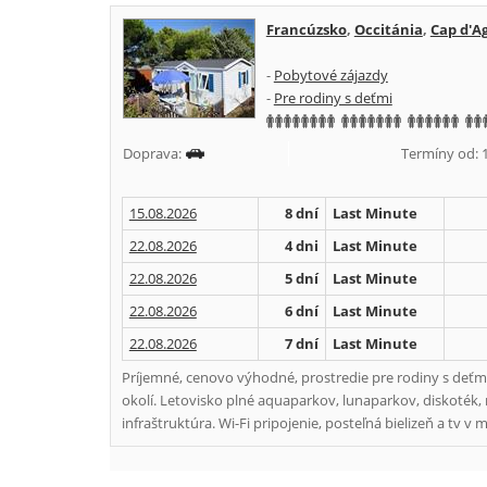
Francúzsko
,
Occitánia
,
Cap d'A
-
Pobytové zájazdy
-
Pre rodiny s deťmi
Doprava:
Termíny od: 15
15.08.2026
8 dní
Last Minute
22.08.2026
4 dni
Last Minute
22.08.2026
5 dní
Last Minute
22.08.2026
6 dní
Last Minute
22.08.2026
7 dní
Last Minute
Príjemné, cenovo výhodné, prostredie pre rodiny s deť
okolí. Letovisko plné aquaparkov, lunaparkov, diskoték, 
infraštruktúra. Wi-Fi pripojenie, posteľná bielizeň a tv 