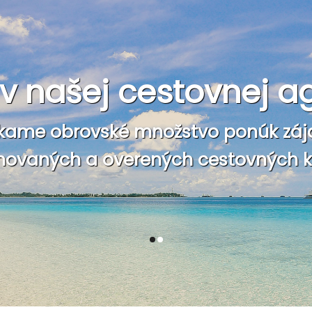
e v našej cestovnej a
kame obrovské množstvo ponúk záj
ovaných a overených cestovných ka
1
2