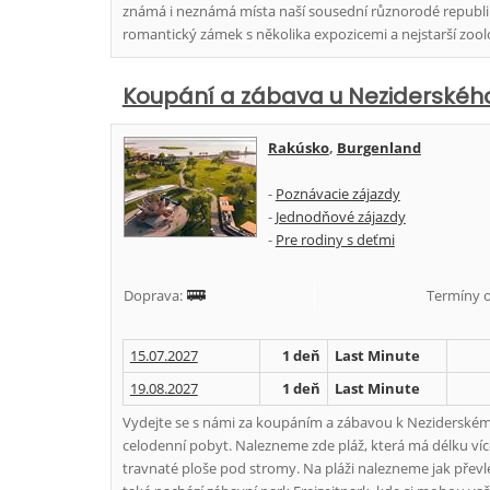
známá i neznámá místa naší sousední různorodé republik
romantický zámek s několika expozicemi a nejstarší zool
Koupání a zábava u Neziderského
Rakúsko
,
Burgenland
-
Poznávacie zájazdy
-
Jednodňové zájazdy
-
Pre rodiny s deťmi
Doprava:
Termíny o
15.07.2027
1 deň
Last Minute
19.08.2027
1 deň
Last Minute
Vydejte se s námi za koupáním a zábavou k Neziderském
celodenní pobyt. Nalezneme zde pláž, která má délku více 
travnaté ploše pod stromy. Na pláži nalezneme jak převl