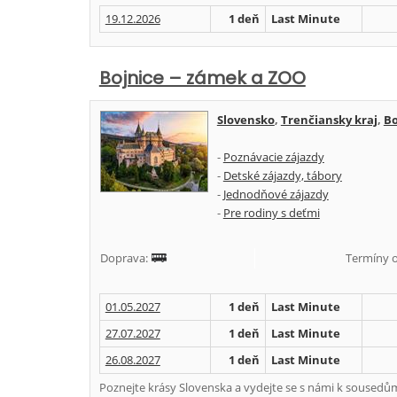
19.12.2026
1 deň
Last Minute
Bojnice – zámek a ZOO
Slovensko
,
Trenčiansky kraj
,
Bo
-
Poznávacie zájazdy
-
Detské zájazdy, tábory
-
Jednodňové zájazdy
-
Pre rodiny s deťmi
Doprava:
Termíny o
01.05.2027
1 deň
Last Minute
27.07.2027
1 deň
Last Minute
26.08.2027
1 deň
Last Minute
Poznejte krásy Slovenska a vydejte se s námi k sousedům!