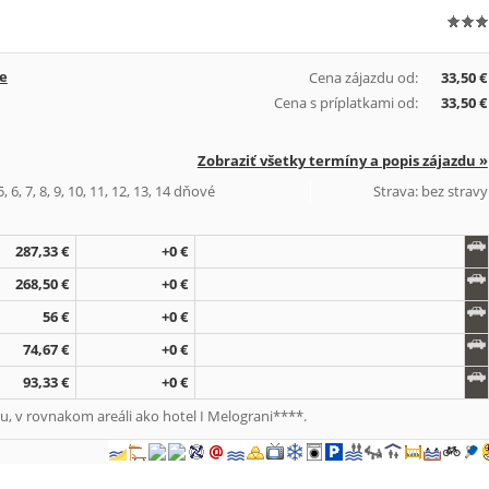
te
Cena zájazdu od:
33,50 €
Cena s príplatkami od:
33,50 €
Zobraziť všetky termíny a popis zájazdu »
, 6, 7, 8, 9, 10, 11, 12, 13, 14 dňové
Strava: bez stravy
287,33 €
+0 €
268,50 €
+0 €
56 €
+0 €
74,67 €
+0 €
93,33 €
+0 €
u, v rovnakom areáli ako hotel I Melograni****.