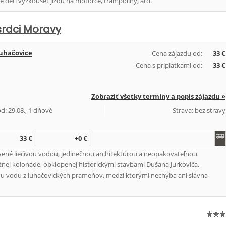
e děti vyzkoušet jízdu na motorce, trampolíny, atd.
srdci Moravy
uhačovice
Cena zájazdu od:
33 €
Cena s príplatkami od:
33 €
Zobraziť všetky termíny a popis zájazdu »
d: 29.08., 1 dňové
Strava: bez stravy
33 €
+0 €
vené liečivou vodou, jedinečnou architektúrou a neopakovateľnou
nej kolonáde, obklopenej historickými stavbami Dušana Jurkoviča,
 vodu z luhačovických prameňov, medzi ktorými nechýba ani slávna