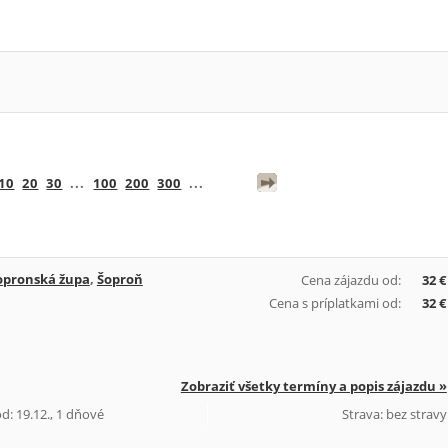
10
20
30
...
100
200
300
...
opronská župa
,
Šoproň
Cena zájazdu od:
32 €
Cena s príplatkami od:
32 €
Zobraziť všetky termíny a popis zájazdu »
d: 19.12., 1 dňové
Strava: bez stravy