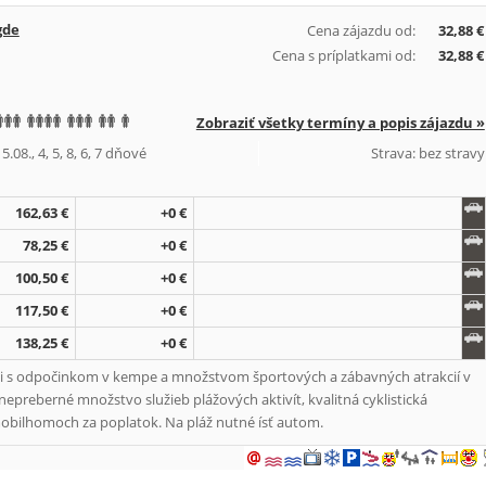
gde
Cena zájazdu od:
32,88 €
Cena s príplatkami od:
32,88 €
Zobraziť všetky termíny a popis zájazdu »
.08., 4, 5, 8, 6, 7 dňové
Strava: bez stravy
162,63 €
+0 €
78,25 €
+0 €
100,50 €
+0 €
117,50 €
+0 €
138,25 €
+0 €
mi s odpočinkom v kempe a množstvom športových a zábavných atrakcií v
nepreberné množstvo služieb plážových aktivít, kvalitná cyklistická
v mobilhomoch za poplatok. Na pláž nutné ísť autom.