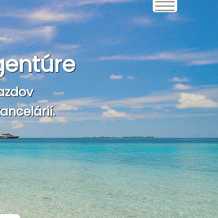
gentúre
azdov
ncelárií.