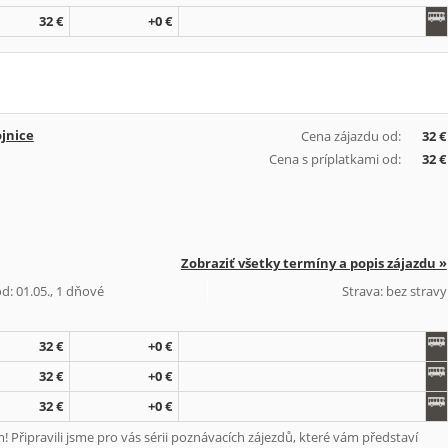
32 €
+0 €
jnice
Cena zájazdu od:
32 €
Cena s príplatkami od:
32 €
Zobraziť všetky termíny a popis zájazdu »
d: 01.05., 1 dňové
Strava: bez stravy
32 €
+0 €
32 €
+0 €
32 €
+0 €
 Připravili jsme pro vás sérii poznávacích zájezdů, které vám představí