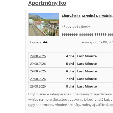
Apartmány Iko
Chorvátsko
,
Stredná Dalmácia
-
Pobytové zájazdy
Doprava:
Termíny od: 29.08., 4, 5
29.08.2026
4 dni
Last Minute
29.08.2026
5 dní
Last Minute
29.08.2026
6 dní
Last Minute
29.08.2026
7 dní
Last Minute
29.08.2026
8 dní
Last Minute
Ubytovanie je zabezpečené v priestranných apartmánoch 
výhľad na more. Súčasťou vybavenia je kuchynský kút, vl
typy apartmánov vhodné pre páry, rodiny aj väčšie skup