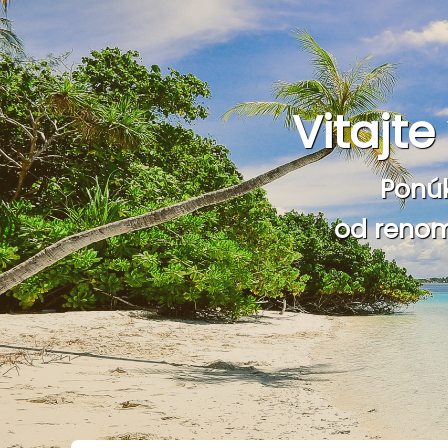
Vitajt
Ponú
od renom