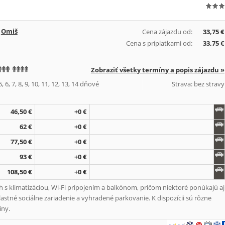
,
Omiš
Cena zájazdu od:
33,75 €
Cena s príplatkami od:
33,75 €
Zobraziť všetky termíny a popis zájazdu »
, 6, 7, 8, 9, 10, 11, 12, 13, 14 dňové
Strava: bez stravy
46,50 €
+0 €
62 €
+0 €
77,50 €
+0 €
93 €
+0 €
108,50 €
+0 €
s klimatizáciou, Wi-Fi pripojením a balkónom, pričom niektoré ponúkajú aj
astné sociálne zariadenie a vyhradené parkovanie. K dispozícii sú rôzne
iny.