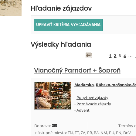
Hľadanie zájazdov
Výsledky hľadania
1
2
3
4
...
Vianočný Parndorf + Šoproň
Maďarsko
,
Rábsko-mošonsko-š
-
Pobytové zájazdy
-
Poznávacie zájazdy
-
Advent
Doprava:
Termíny o
nástupné miesto: TN, TT, ZA, PB, BA, NM, PU, PN, DnV