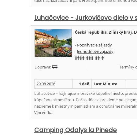
také nachází zábavní park Freizeitpark, kde si mohou vaš
Luhačovice - Jurkovičovo dielo v 
Česká republika
,
Zlínsky kraj
,
L
-
Poznávacie zájazdy
-
Jednodňové zájazdy
Doprava:
Termíny o
29.08.2026
1 deň
Last Minute
Luhačovice – najkrajšie moravské kúpeľné mesto, preslá
kúpeľnou atmosférou. Počas dňa sa prejdeme po elegant
nazrieme k miestnym pamiatkam a ochutnáme minerálnu
Vincentka.
Camping Odalys la Pinede