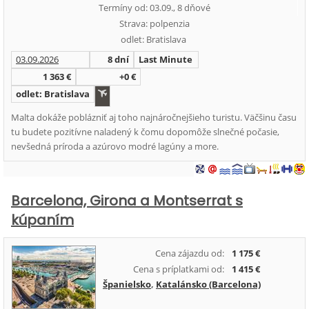
Termíny od: 03.09., 8 dňové
Strava: polpenzia
odlet: Bratislava
03.09.2026
8 dní
Last Minute
1 363 €
+0 €
odlet: Bratislava
Malta dokáže poblázniť aj toho najnáročnejšieho turistu. Väčšinu času
tu budete pozitívne naladený k čomu dopomôže slnečné počasie,
nevšedná príroda a azúrovo modré lagúny a more.
Barcelona, Girona a Montserrat s
kúpaním
Cena zájazdu od:
1 175 €
Cena s príplatkami od:
1 415 €
Španielsko
,
Katalánsko (Barcelona)