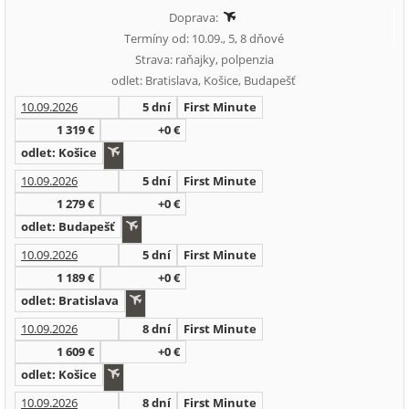
Doprava:
Termíny od: 10.09., 5, 8 dňové
Strava: raňajky, polpenzia
odlet: Bratislava, Košice, Budapešť
10.09.2026
5 dní
First Minute
1 319 €
+0 €
odlet: Košice
10.09.2026
5 dní
First Minute
1 279 €
+0 €
odlet: Budapešť
10.09.2026
5 dní
First Minute
1 189 €
+0 €
odlet: Bratislava
10.09.2026
8 dní
First Minute
1 609 €
+0 €
odlet: Košice
10.09.2026
8 dní
First Minute