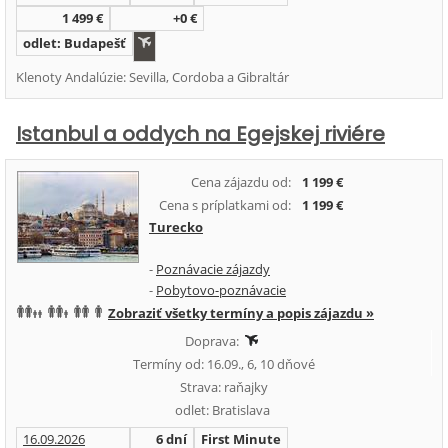
1 499 €
+0 €
odlet: Budapešť
Klenoty Andalúzie: Sevilla, Cordoba a Gibraltár
Istanbul a oddych na Egejskej riviére
Cena zájazdu od:
1 199 €
Cena s príplatkami od:
1 199 €
Turecko
-
Poznávacie zájazdy
-
Pobytovo-poznávacie
Zobraziť všetky termíny a popis zájazdu »
Doprava:
Termíny od: 16.09., 6, 10 dňové
Strava: raňajky
odlet: Bratislava
16.09.2026
6 dní
First Minute