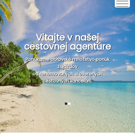
Vitajte v našej
cestovnej agentúre
Ponúkame obrovské množstvo ponúk
zájazdov
od renomovaných a overených
cestovných kancelárií.
1
2