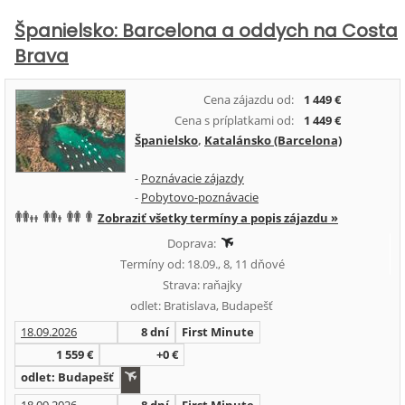
Španielsko: Barcelona a oddych na Costa
Brava
Cena zájazdu od:
1 449 €
Cena s príplatkami od:
1 449 €
Španielsko
,
Katalánsko (Barcelona)
-
Poznávacie zájazdy
-
Pobytovo-poznávacie
Zobraziť všetky termíny a popis zájazdu »
Doprava:
Termíny od: 18.09., 8, 11 dňové
Strava: raňajky
odlet: Bratislava, Budapešť
18.09.2026
8 dní
First Minute
1 559 €
+0 €
odlet: Budapešť