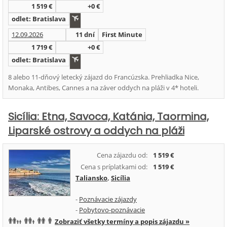
1 519 €
+0 €
odlet: Bratislava
12.09.2026
11 dní
First Minute
1 719 €
+0 €
odlet: Bratislava
8 alebo 11-dňový letecký zájazd do Francúzska. Prehliadka Nice,
Monaka, Antibes, Cannes a na záver oddych na pláži v 4* hoteli.
Sicília: Etna, Savoca, Katánia, Taormina,
Liparské ostrovy a oddych na pláži
Cena zájazdu od:
1 519 €
Cena s príplatkami od:
1 519 €
Taliansko
,
Sicília
-
Poznávacie zájazdy
-
Pobytovo-poznávacie
Zobraziť všetky termíny a popis zájazdu »