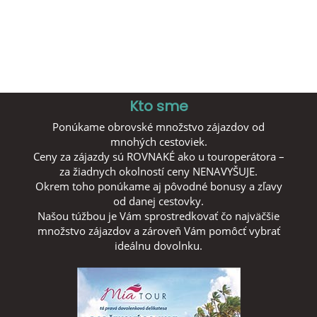
Kto sme
Ponúkame obrovské množstvo zájazdov od
mnohých cestoviek.
Ceny za zájazdy sú ROVNAKÉ ako u touroperátora –
za žiadnych okolností ceny NENAVYŠUJE.
Okrem toho ponúkame aj pôvodné bonusy a zľavy
od danej cestovky.
Našou túžbou je Vám sprostredkovať čo najväčšie
množstvo zájazdov a zároveň Vám pomôcť vybrať
ideálnu dovolnku.