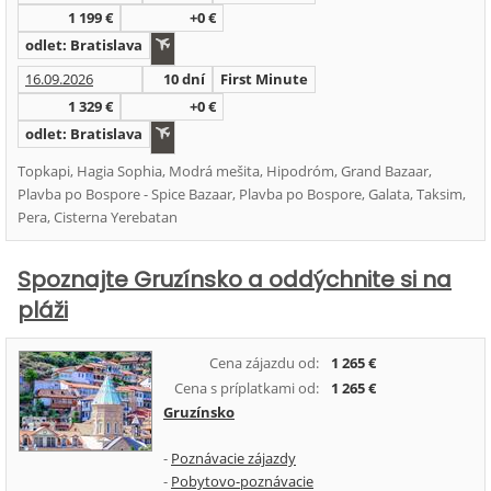
1 199 €
+0 €
odlet: Bratislava
16.09.2026
10 dní
First Minute
1 329 €
+0 €
odlet: Bratislava
Topkapi, Hagia Sophia, Modrá mešita, Hipodróm, Grand Bazaar,
Plavba po Bospore - Spice Bazaar, Plavba po Bospore, Galata, Taksim,
Pera, Cisterna Yerebatan
Spoznajte Gruzínsko a oddýchnite si na
pláži
Cena zájazdu od:
1 265 €
Cena s príplatkami od:
1 265 €
Gruzínsko
-
Poznávacie zájazdy
-
Pobytovo-poznávacie