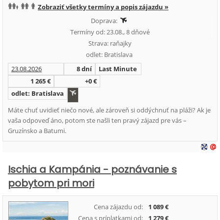
Zobraziť všetky termíny a popis zájazdu »
Doprava:
Termíny od: 23.08., 8 dňové
Strava: raňajky
odlet: Bratislava
23.08.2026
8 dní
Last Minute
1 265 €
+0 €
odlet: Bratislava
Máte chuť uvidieť niečo nové, ale zároveň si oddýchnuť na pláži? Ak je
vaša odpoveď áno, potom ste našli ten pravý zájazd pre vás –
Gruzínsko a Batumi.
Ischia a Kampánia - poznávanie s
pobytom pri mori
Cena zájazdu od:
1 089 €
Cena s príplatkami od:
1 279 €