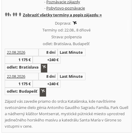
-
Poznávacie zájazdy
-
Pobytovo-poznávacie
Zobraziť všetky termíny a popis zájazdu »
Doprava:
Termíny od: 22.08., 8 dňové
Strava: polpenzia
odlet: Bratislava, Budapešť
22.08.2026
8 dní
Last Minute
1 175 €
+240 €
odlet: Bratislava
22.08.2026
8 dní
Last Minute
1 175 €
+240 €
odlet: Budapešť
Zájazd vás zavedie priamo do srdca Katalánska, kde navštívime
svetoznáme dielo génia Antoniho Gaudího Sagradu Família, Park Guell
a nádherný kláštor Montserrat, mystické pútnické miesto uprostred
jedinečného horského masívu a katedrálu Santa María v Girone so
vstupmi v cene.