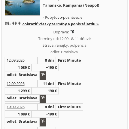
Taliansko
,
Kampánia (Neapol)
-
Pobytovo-poznávacie
Zobraziť všetky termíny a popis zájazdu »
Doprava:
Termíny od: 12.09., 8, 11 dňové
Strava: raňajky, polpenzia
odlet: Bratislava
12.09.2026
8 dní
First Minute
1 089 €
+190 €
odlet: Bratislava
12.09.2026
11 dní
First Minute
1 299 €
+190 €
odlet: Bratislava
19.09.2026
8 dní
First Minute
1 089 €
+190 €
odlet: Bratislava