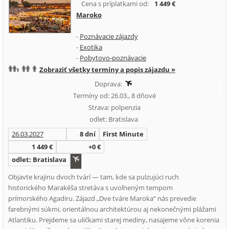
Cena s príplatkami od:
1 449 €
Maroko
-
Poznávacie zájazdy
-
Exotika
-
Pobytovo-poznávacie
Zobraziť všetky termíny a popis zájazdu »
Doprava:
Termíny od: 26.03., 8 dňové
Strava: polpenzia
odlet: Bratislava
26.03.2027
8 dní
First Minute
1 449 €
+0 €
odlet: Bratislava
Objavte krajinu dvoch tvárí — tam, kde sa pulzujúci ruch
historického Marakéša stretáva s uvoľneným tempom
prímorského Agadiru. Zájazd „Dve tváre Maroka“ nás prevedie
farebnými súkmi, orientálnou architektúrou aj nekonečnými plážami
Atlantiku. Prejdeme sa uličkami starej mediny, nasajeme vône korenia