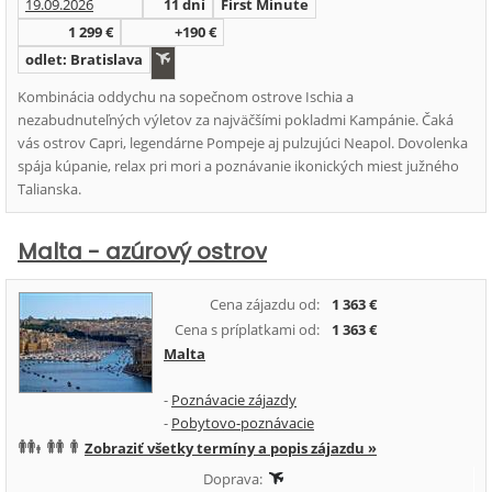
19.09.2026
11 dní
First Minute
1 299 €
+190 €
odlet: Bratislava
Kombinácia oddychu na sopečnom ostrove Ischia a
nezabudnuteľných výletov za najväčšími pokladmi Kampánie. Čaká
vás ostrov Capri, legendárne Pompeje aj pulzujúci Neapol. Dovolenka
spája kúpanie, relax pri mori a poznávanie ikonických miest južného
Talianska.
Malta - azúrový ostrov
Cena zájazdu od:
1 363 €
Cena s príplatkami od:
1 363 €
Malta
-
Poznávacie zájazdy
-
Pobytovo-poznávacie
Zobraziť všetky termíny a popis zájazdu »
Doprava: