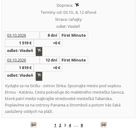
Doprava:
Termíny od: 03.10., 8, 12 dňové
Strava: raňajky
odlet: Viedeň
03.10.2026
8 dní
First Minute
1 519 €
+0 €
odlet: Viedeň
03.10.2026
12 dní
First Minute
1 819 €
+0 €
odlet: Viedeň
Vydajte sa na Sicíliu - ostrov Slnka. Spoznajte mesto pod sopkou
Etnou - Katániu. Cesta pokračuje do malebného mestečka Savoca,
ktoré patrí medzi najkrajšie stredoveké mestečká Talianska.
Poplavíme sa na ostrovy Panarea a Stromboli a potom Vás čaká
zaslúžený oddych na pláži.
1
2
3
4
...
8