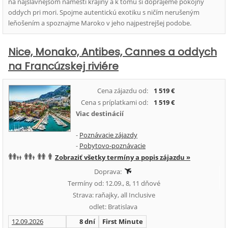
na najslávnejšom námestí krajiny a k tomu si doprajeme pokojný
oddych pri mori. Spojme autentickú exotiku s ničím nerušeným
leňošením a spoznajme Maroko v jeho najpestrejšej podobe.
Nice, Monako, Antibes, Cannes a oddych
na Francúzskej riviére
Cena zájazdu od:
1 519 €
Cena s príplatkami od:
1 519 €
Viac destinácií
-
Poznávacie zájazdy
-
Pobytovo-poznávacie
Zobraziť všetky termíny a popis zájazdu »
Doprava:
Termíny od: 12.09., 8, 11 dňové
Strava: raňajky, all Inclusive
odlet: Bratislava
12.09.2026
8 dní
First Minute