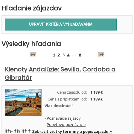
Hľadanie zájazdov
Výsledky hľadania
1
2
3
4
...
8
Klenoty Andalúzie: Sevilla, Cordoba a
Gibraltár
Cena zájazdu od:
1 189 €
Cena s príplatkami od:
1 189 €
Viac destinácií
-
Poznávacie zájazdy
-
Pobytovo-poznávacie
Zobraziť všetky termíny a popis zájazdu »