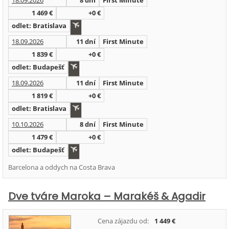
18.09.2026
8 dní
First Minute
1 469 €
+0 €
odlet: Bratislava
18.09.2026
11 dní
First Minute
1 839 €
+0 €
odlet: Budapešť
18.09.2026
11 dní
First Minute
1 819 €
+0 €
odlet: Bratislava
10.10.2026
8 dní
First Minute
1 479 €
+0 €
odlet: Budapešť
Barcelona a oddych na Costa Brava
Dve tváre Maroka – Marakéš & Agadir
Cena zájazdu od:
1 449 €