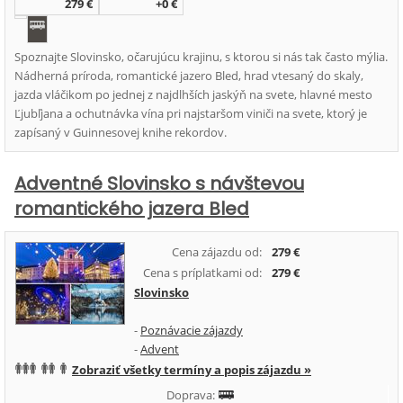
279 €
+0 €
Spoznajte Slovinsko, očarujúcu krajinu, s ktorou si nás tak často mýlia.
Nádherná príroda, romantické jazero Bled, hrad vtesaný do skaly,
jazda vláčikom po jednej z najdlhších jaskýň na svete, hlavné mesto
Ľjubľjana a ochutnávka vína pri najstaršom viniči na svete, ktorý je
zapísaný v Guinnesovej knihe rekordov.
Adventné Slovinsko s návštevou
romantického jazera Bled
Cena zájazdu od:
279 €
Cena s príplatkami od:
279 €
Slovinsko
-
Poznávacie zájazdy
-
Advent
Zobraziť všetky termíny a popis zájazdu »
Doprava: