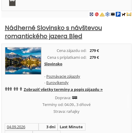
Nádherné Slovinsko s návštevou
romantického jazera Bled
Cena zájazdu od:
279 €
Cena s príplatkami od:
279 €
Slovinsko
-
Poznávacie zájazdy
-
Eurovíkendy
Zobraziť všetky termíny a popis zájazdu »
Doprava:
Termíny od: 04.09., 3 dňové
Strava: raňajky
04.09.2026
3 dni
Last Minute