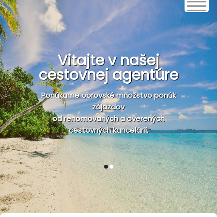
Vitajte v našej
cestovnej agentúre
Ponúkame obrovské množstvo ponúk
zájazdov
od renomovaných a overených
cestovných kancelárií.
1
2