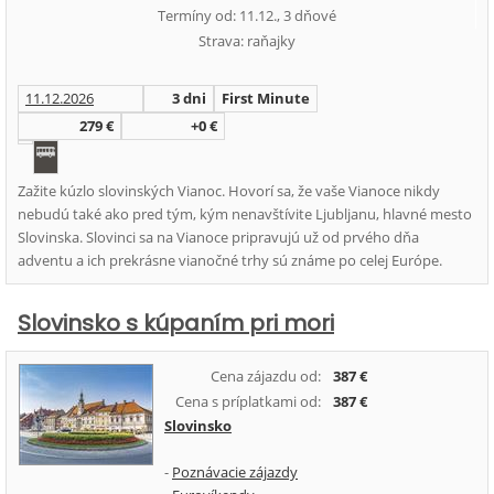
Termíny od: 11.12., 3 dňové
Strava: raňajky
11.12.2026
3 dni
First Minute
279 €
+0 €
Zažite kúzlo slovinských Vianoc. Hovorí sa, že vaše Vianoce nikdy
nebudú také ako pred tým, kým nenavštívite Ljubljanu, hlavné mesto
Slovinska. Slovinci sa na Vianoce pripravujú už od prvého dňa
adventu a ich prekrásne vianočné trhy sú známe po celej Európe.
Slovinsko s kúpaním pri mori
Cena zájazdu od:
387 €
Cena s príplatkami od:
387 €
Slovinsko
-
Poznávacie zájazdy