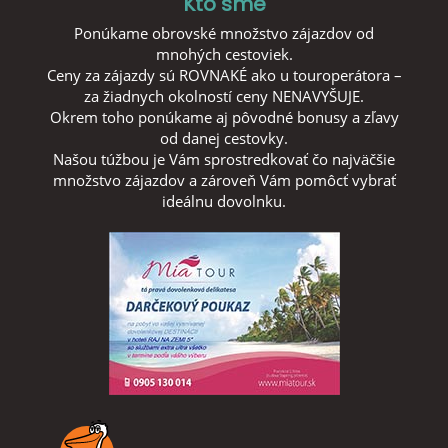
Kto sme
Ponúkame obrovské množstvo zájazdov od
mnohých cestoviek.
Ceny za zájazdy sú ROVNAKÉ ako u touroperátora –
za žiadnych okolností ceny NENAVYŠUJE.
Okrem toho ponúkame aj pôvodné bonusy a zľavy
od danej cestovky.
Našou túžbou je Vám sprostredkovať čo najväčšie
množstvo zájazdov a zároveň Vám pomôcť vybrať
ideálnu dovolnku.