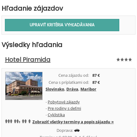
Hľadanie zájazdov
Výsledky hľadania
Hotel Piramida
Cena zájazdu od:
87 €
Cena s príplatkami od:
87 €
Slovinsko
,
Dráva
,
Maribor
-
Pobytové zájazdy
-
Pre rodiny s deťmi
-
Cyklistika
Zobraziť všetky termíny a popis zájazdu »
Doprava: