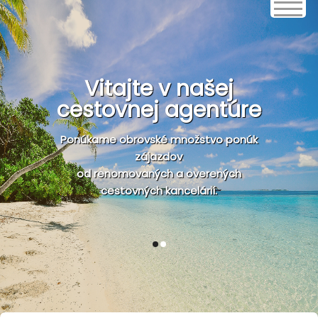
Vitajte v našej
cestovnej agentúre
Ponúkame obrovské množstvo ponúk
zájazdov
od renomovaných a overených
cestovných kancelárií.
1
2