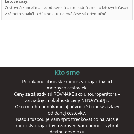
Letové časy:
Cestovná kancelária nezodpovedá za prípadnú zmenu letových časov
v rámci rovnakého dňa odletu. Letové časy sú orientačné.
Kto sme
Ponúkame obrovské množstvo zájazdov od
mnohých cestoviek.
Ceny za zájazdy sú ROVNAKÉ ako u touroperátora –
za žiadnych okolností ceny NENAVYŠUJE.
Okrem toho ponúkame aj pôvodné bonusy a zľavy
od danej cestovky.
Našou túžbou je Vám sprostredkovať čo najväčšie
množstvo zájazdov a zároveň Vám pomôcť vybrať
ideálnu dovolnku.