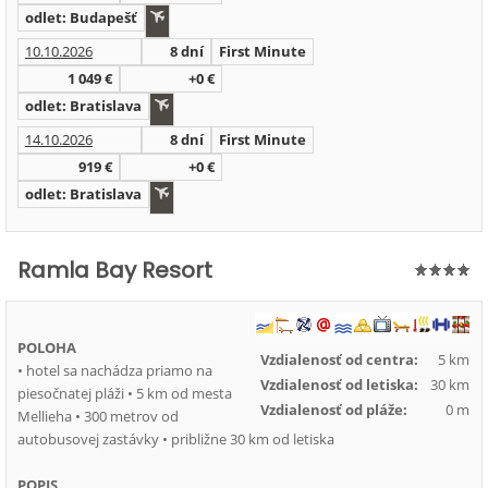
odlet: Budapešť
10.10.2026
8 dní
First Minute
1 049 €
+0 €
odlet: Bratislava
14.10.2026
8 dní
First Minute
919 €
+0 €
odlet: Bratislava
Ramla Bay Resort
POLOHA
Vzdialenosť od centra:
5 km
• hotel sa nachádza priamo na
Vzdialenosť od letiska:
30 km
piesočnatej pláži • 5 km od mesta
Vzdialenosť od pláže:
0 m
Mellieha • 300 metrov od
autobusovej zastávky • približne 30 km od letiska
POPIS