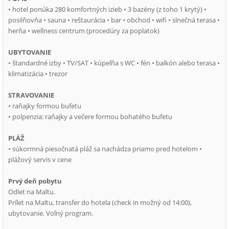
• hotel ponúka 280 komfortných izieb • 3 bazény (z toho 1 krytý) •
posilňovňa • sauna • reštaurácia • bar • obchod • wifi • slnečná terasa •
herňa • wellness centrum (procedúry za poplatok)
UBYTOVANIE
• štandardné izby • TV/SAT • kúpeľňa s WC • fén • balkón alebo terasa •
klimatizácia • trezor
STRAVOVANIE
• raňajky formou bufetu
• polpenzia: raňajky a večere formou bohatého bufetu
PLÁŽ
• súkormná piesočnatá pláž sa nachádza priamo pred hotelom •
plážový servis v cene
Prvý deň pobytu
Odlet na Maltu.
Prílet na Maltu, transfer do hotela (check in možný od 14:00),
ubytovanie. Voľný program.