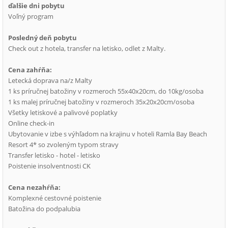
ďalšie dni pobytu
Voľný program
Posledný deň pobytu
Check out z hotela, transfer na letisko, odlet z Malty.
Cena zahŕňa:
Letecká doprava na/z Malty
1 ks príručnej batožiny v rozmeroch 55x40x20cm, do 10kg/osoba
1 ks malej príručnej batožiny v rozmeroch 35x20x20cm/osoba
Všetky letiskové a palivové poplatky
Online check-in
Ubytovanie v izbe s výhľadom na krajinu v hoteli Ramla Bay Beach
Resort 4* so zvoleným typom stravy
Transfer letisko - hotel - letisko
Poistenie insolventnosti CK
Cena nezahŕňa:
Komplexné cestovné poistenie
Batožina do podpalubia