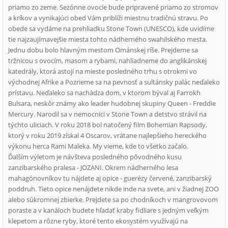
priamo zo zeme. Sezónne ovocie bude pripravené priamo zo stromov
a kríkov a vynikajúci obed Vám priblíži miestnu tradičnú stravu. Po
obede sa vydáme na prehliadku Stone Town (UNESCO), kde uvidíme
tie najzaujímavejšie miesta tohto nádherného swahilského mesta.
Jednu dobu bolo hlavným mestom Ománskej ríše. Prejdeme sa
tržnicou s ovocím, masom a rybami, nahliadneme do anglikánskej
katedrály, ktorá astojí na mieste posledného trhu s otrokmi vo
východnej Afrike a Pozrieme sa na pevnosť a sultánsky palác neďaleko
prístavu. Neďaleko sa nachádza dom, v ktorom býval aj Farrokh
Bulsara, neskôr známy ako leader hudobnej skupiny Queen - Freddie
Mercury. Narodil sa v nemocnici v Stone Town a detstvo strávil na
týchto uliciach. V roku 2018 bol natočený film Bohemian Rapsody,
ktorý v roku 2019 získal 4 Oscarov, vrátane najlepšieho hereckého
výkonu herca Rami Maleka. My vieme, kde to všetko začalo.
Ďalším výletom je návšteva posledného pôvodného kusu
zanzibarského pralesa - JOZANI. Okrem nádherného lesa
mahagónovníkov tu nájdete aj opice - guerézy červené, zanzibarský
poddruh. Tieto opice nenájdete nikde inde na svete, ani v žiadnej ZOO
alebo súkromnej zbierke. Prejdete sa po chodníkoch v mangrovovom
poraste a v kanáloch budete hľadať kraby fidliare s jedným veľkým
klepetom a rôzne ryby, ktoré tento ekosystém využívajú na