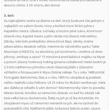
dostane do varu. Sme v Afrike, na kontinente odkiaľ pochádzame a
akosi to cítime. S CK sme tu ako doma!
3. deň:
Za najkrajšieho svetla vyrážame na deň, ktorý bude pre Vás jedným z
najlepších vo vašom živote. Hory a búrlivé more 50 km južne z
Kapského mesta. Uškatce, tučniaky a hrozno plné cukru, ktoré tvorí
úžasné vína. Kapské mesto a jeho okolie má úžasnú mikroklímu.
Zátoky, kde bolo prekladisko dreva (Hout Bay), zátoky známe
sebevraždou desiatok veľrýb, mierime do národného parku Table
Mountain (UNESCO), na absolútny juh kontinentu. Uvidíme už dnes
pštrosy, antilopy a opice? 15 minútová prechádzka k majáku na Myse
a potom úžasný hodinový treking (priama vzdialenosť medzi bodmi je
2.3 km) nádhernou prírodou okolo Diasovej pláže s úžasnými
výhľadmi a fotopauzami k Mysu Dobrej nádeje. Tu v roku 1488 pristál
Portugalec Bartolomeu Dias a v roku 1895 ho oboplával aj pradedo
nášho riaditeľa Ľuba Fellnera. Už 25 rokov ho Bubáci navštevujú. Viete
ako ďaleko je odtiaľto k vám domov? Kilometrovníky Vám to povedia.
Miesto búrok, ktorého sa námorníci obávali, no keď ho zdolali, tak
bola veľká šanca zbohatnutia. Ďalej na juh je už iba Antarktída. Po
oboplávaní mysu už námorníci nemierili na juh, ale na východ do
pokojnejších vôd. Nádherné pláže, tyrkysový ľadový oceán, raj pre