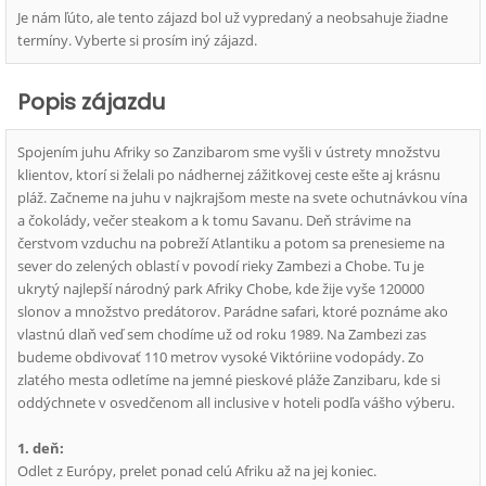
Je nám ľúto, ale tento zájazd bol už vypredaný a neobsahuje žiadne
termíny. Vyberte si prosím iný zájazd.
Popis zájazdu
Spojením juhu Afriky so Zanzibarom sme vyšli v ústrety množstvu
klientov, ktorí si želali po nádhernej zážitkovej ceste ešte aj krásnu
pláž. Začneme na juhu v najkrajšom meste na svete ochutnávkou vína
a čokolády, večer steakom a k tomu Savanu. Deň strávime na
čerstvom vzduchu na pobreží Atlantiku a potom sa prenesieme na
sever do zelených oblastí v povodí rieky Zambezi a Chobe. Tu je
ukrytý najlepší národný park Afriky Chobe, kde žije vyše 120000
slonov a množstvo predátorov. Parádne safari, ktoré poznáme ako
vlastnú dlaň veď sem chodíme už od roku 1989. Na Zambezi zas
budeme obdivovať 110 metrov vysoké Viktóriine vodopády. Zo
zlatého mesta odletíme na jemné pieskové pláže Zanzibaru, kde si
oddýchnete v osvedčenom all inclusive v hoteli podľa vášho výberu.
1. deň:
Odlet z Európy, prelet ponad celú Afriku až na jej koniec.