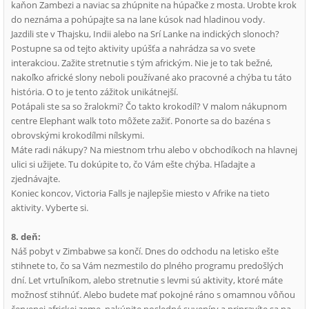
kaňon Zambezi a naviac sa zhúpnite na húpačke z mosta. Urobte krok
do neznáma a pohúpajte sa na lane kúsok nad hladinou vody.
Jazdili ste v Thajsku, Indii alebo na Srí Lanke na indických slonoch?
Postupne sa od tejto aktivity upúšťa a nahrádza sa vo svete
interakciou. Zažite stretnutie s tým africkým. Nie je to tak bežné,
nakoľko africké slony neboli používané ako pracovné a chýba tu táto
história. O to je tento zážitok unikátnejší.
Potápali ste sa so žralokmi? Čo takto krokodíl? V malom nákupnom
centre Elephant walk toto môžete zažiť. Ponorte sa do bazéna s
obrovskými krokodílmi nílskymi.
Máte radi nákupy? Na miestnom trhu alebo v obchodíkoch na hlavnej
ulici si užijete. Tu dokúpite to, čo Vám ešte chýba. Hľadajte a
zjednávajte.
Koniec koncov, Victoria Falls je najlepšie miesto v Afrike na tieto
aktivity. Vyberte si.
8. deň:
Náš pobyt v Zimbabwe sa končí. Dnes do odchodu na letisko ešte
stihnete to, čo sa Vám nezmestilo do plného programu predošlých
dní. Let vrtuľníkom, alebo stretnutie s levmi sú aktivity, ktoré máte
možnosť stihnúť. Alebo budete mať pokojné ráno s omamnou vôňou