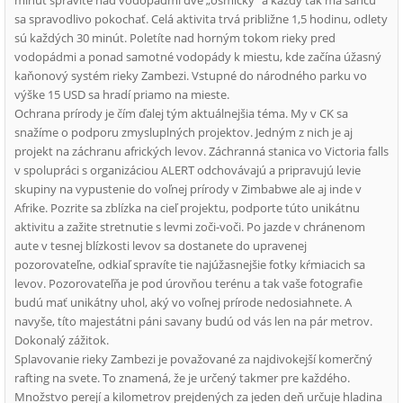
minút spravíte nad vodopádmi dve „osmičky“ a každý tak má šancu
sa spravodlivo pokochať. Celá aktivita trvá približne 1,5 hodinu, odlety
sú každých 30 minút. Poletíte nad horným tokom rieky pred
vodopádmi a ponad samotné vodopády k miestu, kde začína úžasný
kaňonový systém rieky Zambezi. Vstupné do národného parku vo
výške 15 USD sa hradí priamo na mieste.
Ochrana prírody je čím ďalej tým aktuálnejšia téma. My v CK sa
snažíme o podporu zmysluplných projektov. Jedným z nich je aj
projekt na záchranu afrických levov. Záchranná stanica vo Victoria falls
v spolupráci s organizáciou ALERT odchovávajú a pripravujú levie
skupiny na vypustenie do voľnej prírody v Zimbabwe ale aj inde v
Afrike. Pozrite sa zblízka na cieľ projektu, podporte túto unikátnu
aktivitu a zažite stretnutie s levmi zoči-voči. Po jazde v chránenom
aute v tesnej blízkosti levov sa dostanete do upravenej
pozorovateľne, odkiaľ spravíte tie najúžasnejšie fotky kŕmiacich sa
levov. Pozorovateľňa je pod úrovňou terénu a tak vaše fotografie
budú mať unikátny uhol, aký vo voľnej prírode nedosiahnete. A
navyše, títo majestátni páni savany budú od vás len na pár metrov.
Dokonalý zážitok.
Splavovanie rieky Zambezi je považované za najdivokejší komerčný
rafting na svete. To znamená, že je určený takmer pre každého.
Množstvo perejí a kilometrov prejdených za jeden deň určuje hladina