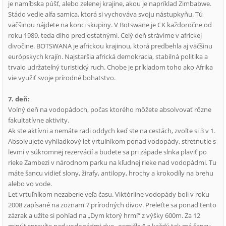
je namíbska púšť, alebo zelenej krajine, akou je napríklad Zimbabwe.
Stádo vedie alfa samica, ktorá si vychováva svoju nástupkyňu. Tú
väčšinou nájdete na konci skupiny. V Botswane je CK každoročne od
roku 1989, teda dlho pred ostatnými. Celý deň strávime v africkej
divočine. BOTSWANA je africkou krajinou, ktorá predbehla aj väčšinu
európskych krajín. Najstaršia africká demokracia, stabilná politika a
trvalo udržateľný turistický ruch. Chobe je príkladom toho ako Afrika
vie využiť svoje prírodné bohatstvo.
7. deň:
Voľný deň na vodopádoch, počas ktorého môžete absolvovať rôzne
fakultatívne aktivity.
Ak ste aktívni a nemáte radi oddych keď ste na cestách, zvoľte si 3 v 1.
Absolvujete vyhliadkový let vrtuľníkom ponad vodopády, stretnutie s
levmi v súkromnej rezervácií a budete sa pri západe slnka plaviť po
rieke Zambezi v národnom parku na kľudnej rieke nad vodopádmi. Tu
máte šancu vidieť slony, žirafy, antilopy, hrochy a krokodíly na brehu
alebo vo vode.
Let vrtuľníkom nezaberie veľa času. Viktóriine vodopády boli v roku
2008 zapísané na zoznam 7 prírodných divov. Preleťte sa ponad tento
zázrak a užite si pohľad na „Dym ktorý hrmí“ z výšky 600m. Za 12