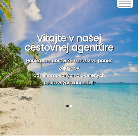
Vitajte v našej
cestovnej agentúre
Ponúkame obrovské množstvo ponúk
zájazdov
od renomovaných a overených
cestovných kancelárií.
1
2