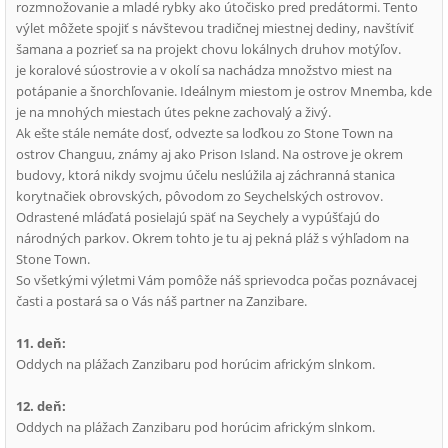
rozmnožovanie a mladé rybky ako útočisko pred predátormi. Tento
výlet môžete spojiť s návštevou tradičnej miestnej dediny, navštíviť
šamana a pozrieť sa na projekt chovu lokálnych druhov motýľov.
je koralové súostrovie a v okolí sa nachádza množstvo miest na
potápanie a šnorchľovanie. Ideálnym miestom je ostrov Mnemba, kde
je na mnohých miestach útes pekne zachovalý a živý.
Ak ešte stále nemáte dosť, odvezte sa loďkou zo Stone Town na
ostrov Changuu, známy aj ako Prison Island. Na ostrove je okrem
budovy, ktorá nikdy svojmu účelu neslúžila aj záchranná stanica
korytnačiek obrovských, pôvodom zo Seychelských ostrovov.
Odrastené mláďatá posielajú späť na Seychely a vypúšťajú do
národných parkov. Okrem tohto je tu aj pekná pláž s výhľadom na
Stone Town.
So všetkými výletmi Vám pomôže náš sprievodca počas poznávacej
časti a postará sa o Vás náš partner na Zanzibare.
11. deň:
Oddych na plážach Zanzibaru pod horúcim africkým slnkom.
12. deň:
Oddych na plážach Zanzibaru pod horúcim africkým slnkom.