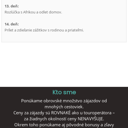
13. deň:
Rozlúčka s Afrikou a odlet domov.
14. deň:
Prílet a zdieľanie zážitkov s rodinou a priateľmi.
Kto sme
Ponúkame obrovské množstvo zájazdov od
mnohých cestoviek.
Ceny za zájazdy sú ROVNAKÉ ako u touroperátora –
za žiadnych okolností ceny NENAVYŠUJE.
Okrem toho ponúkame aj pôvodné bonusy a zľavy