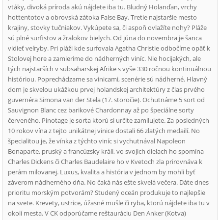
vtáky, divoká príroda akú nájdete iba tu. Bludný Holanďan, vrchy
hottentotov a obrovská zátoka False Bay. Tretie najstaršie mesto
krajiny, stovky tučniakov. Vykúpete sa, či aspoň ovlažíte nohy? Pláže
sú plné surfistov a žralokov bielych. Od júna do novembra je šanca
vidieť veľryby. Pri pláži kde surfovala Agatha Christie odbočíme opäť k
Stolovej hore a zamierime do nádherných viníc. Nie hocijakých, ale
tých najstarších v subsaharskej Afrike s vyše 330 ročnou kontinuálnou
históriou. Poprechádzame sa vinicami, scenérie sú nádherné. Hlavný
dom je skvelou ukážkou prvej holandskej architektúry z čias prvého
guvernéra Simona van der Stela (17. storočie). Ochutnáme 5 sort od
Sauvignon Blanc cez barikové Chardonnay až po špeciálne sorty
červeného. Pinotage je sorta ktorú si určite zamilujete. Za posledných
10 rokov vína z tejto unikátnej vinice dostali 66 zlatých medailí. No
špecialitou je, že vínka z týchto viníc si vychutnával Napoleon
Bonaparte, pruský a francúzsky králi, vo svojich dielach ho spomína
Charles Dickens či Charles Baudelaire ho v Kvetoch zla prirovnáva k
perám milovanej. Luxus, kvalita a história v jednom by mohli byť
záverom nádherného dňa. No čaká nás ešte skvelá večera. Dáte dnes
prioritu morským potvorám? Studený oceán produkuje to najlepšie
na svete. Krevety, ustrice, úžasné mušle či ryba, ktorú nájdete iba tu v
okolí mesta. V CK odporúčame reštauráciu Den Anker (Kotva)