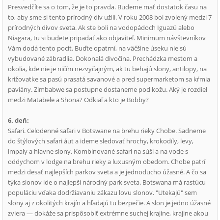
Presvedčíte sa o tom, že je to pravda. Budeme mať dostatok času na
to, aby sme si tento prírodný div užili. V roku 2008 bol zvolený medzi 7
prírodných divov sveta. Ak ste boli na vodopádoch Iguazú alebo
Niagara, tu si budete pripadať ako objaviteľ. Minimum návštevníkov
Vám dodá tento pocit. Buďte opatrní, na väčšine úseku nie sú
vybudované zábradlia. Dokonalá divočina. Prechádzka mestom a
okolia, kde nie je ničím nezvyčajným, ak tu behajú slony, antilopy, na
križovatke sa pasú prasatá savanové a pred supermarketom sa kŕmia
paviány. Zimbabwe sa postupne dostaneme pod kožu. Aký je rozdiel
medzi Matabele a Shona? Odkiaľ a kto je Bobby?
6. deň:
Safari. Celodenné safari v Botswane na brehu rieky Chobe. Sadneme
do štýlových safari áut a ideme sledovať hrochy, krokodíly, levy,
impaly a hlavne slony. Kombinované safari na súši a na vode s
oddychom v lodge na brehu rieky a luxusným obedom. Chobe patrí
medzi desať najlepších parkov sveta a je jednoducho úžasné. A čo sa
týka slonov ide o najlepší národný park sveta. Botswana má rastúcu
populáciu vďaka dodržiavaniu zákazu lovu slonov. "Utekajú" sem
slony aj z okolitých krajín a hľadajú tu bezpečie. A slon je jedno úžasné
zviera — dokáže sa prispôsobiť extrémne suchej krajine, krajine akou