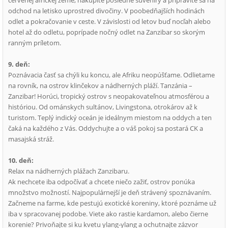
červenej africkej zeme, nakúpite posledné suveníry a pripravíte sa na
odchod na letisko uprostred divočiny. V poobedňajších hodinách
odlet a pokračovanie v ceste. V závislosti od letov buď nocľah alebo
hotel až do odletu, poprípade nočný odlet na Zanzibar so skorým
ranným príletom.
9. deň:
Poznávacia časť sa chýli ku koncu, ale Afriku neopúšťame. Odlietame
na rovník, na ostrov klinčekov a nádherných pláží. Tanzánia –
Zanzibar! Horúci, tropický ostrov s neopakovateľnou atmosférou a
históriou. Od ománskych sultánov, Livingstona, otrokárov až k
turistom. Teplý indický oceán je ideálnym miestom na oddych a ten
čaká na každého z Vás. Oddychujte a o váš pokoj sa postará CK a
masajská stráž.
10. deň:
Relax na nádherných plážach Zanzibaru.
Ak nechcete iba odpočívať a chcete niečo zažiť, ostrov ponúka
množstvo možností. Najpopulárnejší je deň strávený spoznávaním.
Začneme na farme, kde pestujú exotické koreniny, ktoré poznáme už
iba v spracovanej podobe. Viete ako rastie kardamon, alebo čierne
korenie? Privoňajte si ku kvetu ylang-ylang a ochutnajte zázvor