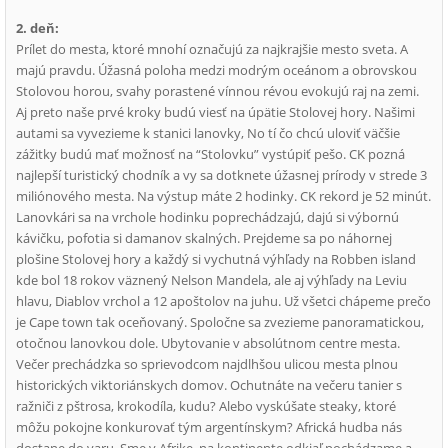
2. deň:
Prílet do mesta, ktoré mnohí označujú za najkrajšie mesto sveta. A
majú pravdu. Úžasná poloha medzi modrým oceánom a obrovskou
Stolovou horou, svahy porastené vínnou révou evokujú raj na zemi.
Aj preto naše prvé kroky budú viesť na úpätie Stolovej hory. Našimi
autami sa vyvezieme k stanici lanovky, No tí čo chcú uloviť väčšie
zážitky budú mať možnosť na “Stolovku” vystúpiť pešo. CK pozná
najlepší turistický chodník a vy sa dotknete úžasnej prírody v strede 3
miliónového mesta. Na výstup máte 2 hodinky. CK rekord je 52 minút.
Lanovkári sa na vrchole hodinku poprechádzajú, dajú si výbornú
kávičku, pofotia si damanov skalných. Prejdeme sa po náhornej
plošine Stolovej hory a každý si vychutná výhľady na Robben island
kde bol 18 rokov väznený Nelson Mandela, ale aj výhľady na Leviu
hlavu, Diablov vrchol a 12 apoštolov na juhu. Už všetci chápeme prečo
je Cape town tak oceňovaný. Spoločne sa zvezieme panoramatickou,
otočnou lanovkou dole. Ubytovanie v absolútnom centre mesta.
Večer prechádzka so sprievodcom najdlhšou ulicou mesta plnou
historických viktoriánskych domov. Ochutnáte na večeru tanier s
ražniči z pštrosa, krokodíla, kudu? Alebo vyskúšate steaky, ktoré
môžu pokojne konkurovať tým argentínskym? Africká hudba nás