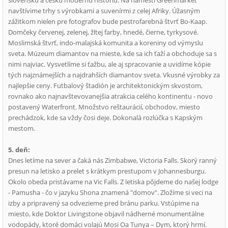
slovenskú a českú modernú históriu. Na námestí Greenmarket
navštívime trhy s výrobkami a suvenírmi z celej Afriky. Úžasným
zážitkom nielen pre fotografov bude pestrofarebná štvrť Bo-Kaap.
Domčeky červenej, zelenej, žltej farby, hnedé, čierne, tyrkysové.
Moslimská štvrť, indo-malajská komunita a koreniny od výmyslu
sveta. Múzeum diamantov na mieste, kde sa ich ťaží a obchoduje sa s
nimi najviac. Vysvetlíme si ťažbu, ale aj spracovanie a uvidíme kópie
tých najznámejších a najdrahších diamantov sveta. Vkusné výrobky za
najlepšie ceny. Futbalový štadión je architektonickým skvostom,
rovnako ako najnavštevovanejšia atrakcia celého kontinentu - novo
postavený Waterfront. Množstvo reštaurácií, obchodov, miesto
prechádzok, kde sa vždy čosi deje. Dokonalá rozlúčka s Kapským
mestom.
5. deň:
Dnes letíme na sever a čaká nás Zimbabwe, Victoria Falls. Skorý ranný
presun na letisko a prelet s krátkym prestupom v Johannesburgu.
Okolo obeda pristávame na Vic Falls. Z letiska pôjdeme do našej lodge
- Pamusha - čo v jazyku Shona znamená "domov". Zložíme si veci na
izby a pripravený sa odvezieme pred bránu parku. Vstúpime na
miesto, kde Doktor Livingstone objavil nádherné monumentálne
vodopády, ktoré domáci volajú Mosi Oa Tunya – Dym, ktorý hrmí.