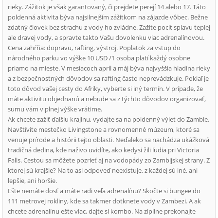
rieky. Zážitok je však garantovaný, či prejdete perejí 14 alebo 17. Táto
poldenná aktivita býva najsilnejším zážitkom na zájazde vôbec. Bežne
zdatný človek bez strachu z vody ho zvládne. Zažite pocit splavu teplej
ale dravej vody, a spravte takto Vašu dovolenku viac adrenalínovou.
Cena zahŕňa: dopravu, rafting, výstroj. Poplatok za vstup do
národného parku vo výške 10 USD /1 osoba platí každý osobne
priamo na mieste. V mesiacoch apríl a máj býva najvyššia hladina rieky
a z bezpečnostných dôvodov sa rafting často neprevádzkuje. Pokiaľ je
toto dôvod vašej cesty do Afriky, vyberte si iný termín. V prípade, že
máte aktivitu objednanú a nebude sa z týchto dôvodov organizovať,
sumu vám v plnej výške vrátime.
Ak chcete zažiť ďalšiu krajinu, vydajte sa na poldenný výlet do Zambie.
Navštívite mestečko Livingstone a rovnomenné múzeum, ktoré sa
venuje prírode a histórii tejto oblasti. Neďaleko sa nachádza ukážková
tradičná dedina, kde naživo uvidíte, ako kedysi žili ľudia pri Victoria
Falls. Cestou sa môžete pozrieť aj na vodopády zo Zambijskej strany. Z
ktorej sú krajšie? Na to asi odpoveď neexistuje, z každej sú iné, ani
lepšie, ani horšie.
Ešte nemáte dosť a máte radi veľa adrenalínu? Skočte si bungee do
111 metrovej rokliny, kde sa takmer dotknete vody v Zambezi. A ak
chcete adrenalínu ešte viac, dajte si kombo. Na zipline prekonajte