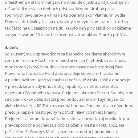
umiestnenú v starom hangári, no dnes ide o jednu z najluxusnejších
reštaurácii mesta na brehoch prístavu. Mnoho druhov piva z
rodinných pivovarov a vínna karta ocenená ako “Platinium” podľa
Diners club. Ideálny čas na rozhovory s novými kamarátmi., ktorí sa
tak často na CK zájazdoch nájdu. Takýto deň plný zážitkov dokážeme
zorganizovať po 25 rokoch skúseností a kontaktov! Sme tu pre Vás.
4. deň:
So skúseným CK sprievodcom sa bezpečne prejdeme absolútnym
centrom mesta. V časti, ktorú miestni volajú Citybowl, sa nachádza
množstvo výškových budov v tesnom susedstve historickej časti.
Práve tu sa nachádza Hrad dobrej nádeje so svojimi hradbami
a piatimi baštami. Jeho výstavba započala už v roku 1666 a dodnes je
v prevádzke armády Juhoafrickej republiky a sídli tu veliteľstvo
regimentu Západného Kapska. Prejdeme okrajom District Six, aby sme
sa o pár krokov ďalej dostali pred budovu menom Tuynhuyse. Čo
alebo kto v nej sídli? Táto a susedná budova Parlamentu sú dôvodom,
prečo je Kapské mesto jedným z troch hlavných miest krajiny.
Prejdeme sa botanickou záhradou, kde sa nachádza aj hruška, ktorá
pravdepodobne pochádza z dôb založenia mesta v roku 1652. Na
pešej zóne St Georges Mall si pozrieme kus ktorý pripomína aj