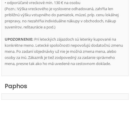
• odporúčané vreckové min. 130 € na osobu
(Pozn.: Výška vreckového je vyslovene odhadovaná, zahŕňa len
približnú výšku vstupného do pamiatok, múzeí, príp. cenu lokálnej
prepravy, no nezahŕňa individuálne nákupy v obchodoch, nákup
suvenírov, reštaurácie a pod.)
UPOZORNENIE:
Pri leteckých zájazdoch sú letenky kupované na
konkrétne meno. Letecké spoločnosti nepovoľujú dodatočnú zmenu
mena. Po zadaní objednávky už nie je možná zmena mena, alebo
osoby za inú. Zákazník je tiež zodpovedný za zadanie správneho
mena, presne tak ako ho má uvedené na cestovnom doklade.
Paphos