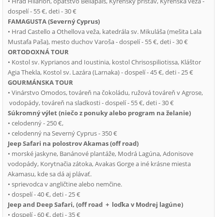
• Hrad Hilarion, opátstvo Bellapais, Kyrénsky prístav, Kyrénska veža -
dospelí - 55 €, deti - 30 €
FAMAGUSTA (Severný Cyprus)
• Hrad Castello a Othellova veža, katedrála sv. Mikuláša (mešita Lala
Mustafa Paša), mesto duchov Varoša - dospelí - 55 €, deti - 30 €
ORTODOXNÁ TOUR
• Kostol sv. Kyprianos and Ioustinia, kostol Chrisospiliotissa, Kláštor
Agia Thekla, Kostol sv. Lazára (Larnaka) - dospelí - 45 €, deti - 25 €
GOURMÁNSKA TOUR
• Vinárstvo Omodos, továreň na čokoládu, ružová továreň v Agrose,
vodopády, továreň na sladkosti - dospelí - 55 €, deti - 30 €
Súkromný výlet (niečo z ponuky alebo program na želanie)
• celodenný - 250 €,
• celodenný na Severný Cyprus - 350 €
Jeep Safari na polostrov Akamas (off road)
• morské jaskyne, Banánové plantáže, Modrá Lagúna, Adonisove
vodopády, Korytnačia zátoka, Avakas Gorge a iné krásne miesta
Akamasu, kde sa dá aj plávať.
• sprievodca v angličtine alebo nemčine.
• dospelí - 40 €, deti - 25 €
Jeep and Deep Safari, (off road + loďka v Modrej lagúne)
• dospelí - 60 €, deti - 35 €