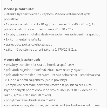
V cene je zahrnuté:
• letenka Ryanair: Viedeň - Paphos - Viedeň vrátane všetkých
poplatkov
• 1x príručná batožina do 10 kg (max rozmer 55 x 40 x 20 cm), 1x
príručná batožina s rozmerom max 40 x 30 x 20 cm
• 3x ubytovanie v hoteli s vlastným sociálnym zariadením a sprchou
• 3x kontinentálne raňajky
• sprievodca počas celého zájazdu
• zákonné poistenie v znení zákona č. 170/2018 Z. z.
V cene nie je zahrnuté:
• privátny transfer z letiska do hotela a späť - 35 €
• príplatok za jednoposteľovú izbu (200 € na celý zájazd)
• príplatok za transfer Bratislava - letisko Schwechat - Bratislava: cca
35 € podľa počtu záujemcov (nie je povinný)
• komplexné cestovné poistenie (možnosť poistiť sa cez CK za
zvýhodnených podmienok v poisťovni UNIQA: 3,10 € / deň do 70
rokov, 4,20 € / deň nad 70 rokov)
• pobytová taxa - hradí sa na mieste
• prípadné vstupy do múzeí, pamiatok, atď. (individuálne viď nižšie)