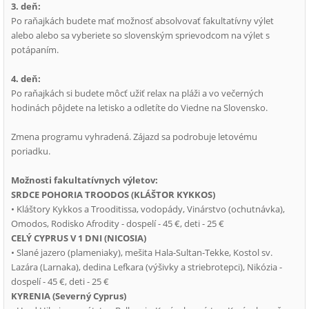
3. deň:
Po raňajkách budete mať možnosť absolvovať fakultatívny výlet
alebo alebo sa vyberiete so slovenským sprievodcom na výlet s
potápaním.
4. deň:
Po raňajkách si budete môcť užiť relax na pláži a vo večerných
hodinách pôjdete na letisko a odletíte do Viedne na Slovensko.
Zmena programu vyhradená. Zájazd sa podrobuje letovému
poriadku.
Možnosti fakultatívnych výletov:
SRDCE POHORIA TROODOS (KLÁŠTOR KYKKOS)
• Kláštory Kykkos a Trooditissa, vodopády, Vinárstvo (ochutnávka),
Omodos, Rodisko Afrodity - dospelí - 45 €, deti - 25 €
CELÝ CYPRUS V 1 DNI (NICOSIA)
• Slané jazero (plameniaky), mešita Hala-Sultan-Tekke, Kostol sv.
Lazára (Larnaka), dedina Lefkara (výšivky a striebrotepci), Nikózia -
dospelí - 45 €, deti - 25 €
KYRENIA (Severný Cyprus)