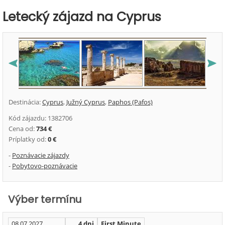
Letecký zájazd na Cyprus
Destinácia:
Cyprus
,
Južný Cyprus
,
Paphos (Pafos)
Kód zájazdu: 1382706
Cena od:
734 €
Príplatky od:
0 €
-
Poznávacie zájazdy
-
Pobytovo-poznávacie
Výber termínu
08.07.2027
4 dni
First Minute