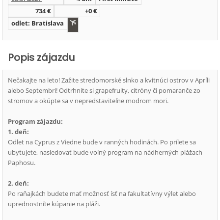
734 €
+0 €
odlet: Bratislava
Popis zájazdu
Nečakajte na leto! Zažite stredomorské slnko a kvitnúci ostrov v Apríli
alebo Septembri! Odtrhnite si grapefruity, citróny či pomaranče zo
stromov a okúpte sa v nepredstaviteľne modrom mori.
Program zájazdu:
1. deň:
Odlet na Cyprus z Viedne bude v ranných hodinách. Po prílete sa
ubytujete, nasledovať bude voľný program na nádherných plážach
Paphosu.
2. deň:
Po raňajkách budete mať možnosť ísť na fakultatívny výlet alebo
uprednostníte kúpanie na pláži.