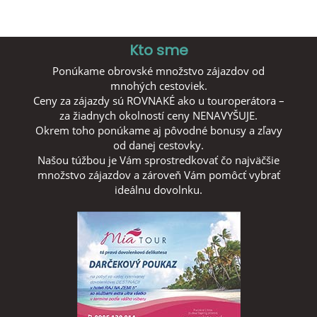
Kto sme
Ponúkame obrovské množstvo zájazdov od
mnohých cestoviek.
Ceny za zájazdy sú ROVNAKÉ ako u touroperátora –
za žiadnych okolností ceny NENAVYŠUJE.
Okrem toho ponúkame aj pôvodné bonusy a zľavy
od danej cestovky.
Našou túžbou je Vám sprostredkovať čo najväčšie
množstvo zájazdov a zároveň Vám pomôcť vybrať
ideálnu dovolnku.