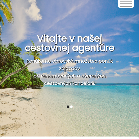
Vitajte v našej
cestovnej agentúre
Ponúkame obrovské množstvo ponúk
zájazdov
od renomovaných a overených
cestovných kancelárií.
1
2