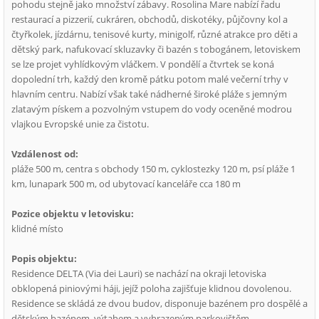
pohodu stejně jako množství zábavy. Rosolina Mare nabízí řadu
restaurací a pizzerií, cukráren, obchodů, diskotéky, půjčovny kol a
čtyřkolek, jízdárnu, tenisové kurty, minigolf, různé atrakce pro děti a
dětský park, nafukovací skluzavky či bazén s tobogánem, letoviskem
se lze projet vyhlídkovým vláčkem. V pondělí a čtvrtek se koná
dopolední trh, každý den kromě pátku potom malé večerní trhy v
hlavním centru. Nabízí však také nádherné široké pláže s jemným
zlatavým pískem a pozvolným vstupem do vody oceněné modrou
vlajkou Evropské unie za čistotu.
Vzdálenost od:
pláže 500 m, centra s obchody 150 m, cyklostezky 120 m, psí pláže 1
km, lunapark 500 m, od ubytovací kanceláře cca 180 m
Pozice objektu v letovisku:
klidné místo
Popis objektu:
Residence DELTA (Via dei Lauri) se nachází na okraji letoviska
obklopená piniovými háji, jejíž poloha zajišťuje klidnou dovolenou.
Residence se skládá ze dvou budov, disponuje bazénem pro dospělé a
dětským bazénem, výtahem a vyhrazeným parkovištěm.