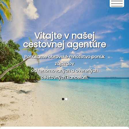
Vitajte v našej
cestovnej agentúre
Ponúkame obrovské množstvo ponúk
zájazdov
od renomovaných a overených
cestovných kancelárií.
1
2