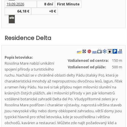
19.09.2026
8 dní
First Minute
64,18 €
+0 €
Residence Delta
Popis letoviska:
Vzdialenosť od centra:
150 m
Rosolina Mare nabízí unikátní
Vzdialenosť od pláže:
500 m
spojení přírody a turistického
ruchu. Nachází se v chráněné oblasti delty Pádu (italsky Po), která je
charakteristická mnohdy až nepropustnou divočinou lesů, lagun, říček
a ramen řeky Pádu. Na své si tak přijdou nejen milovníci slunění na
krásných čistých plážích, ale i milovníci přírody v jen pár kilometrů
vzdálené botanické zahradě Delta del Po. Všudypřítomné zeleni je v
Rosolina Mare podřízen i charakter výstavby, naprostá většina staveb
jsou nevysoké vilky nebo domy obklopené zahradou, větší domy jsou
typické hlavně pro střed letoviska, kde je soustředěna i většina
obchodů, kaváren a restaurací. Můžete zde najít požadovaný klid a