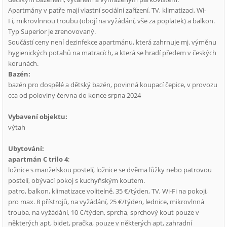
Apartmány v patře mají vlastní sociální zařízení, TV, klimatizaci, Wi-
Fi, mikrovlnnou troubu (obojí na vyžádání, vše za poplatek) a balkon.
Typ Superior je zrenovovaný.
Součástí ceny není dezinfekce apartmánu, která zahrnuje mj. výměnu
hygienických potahů na matracích, a která se hradí předem v českých
korunách.
Bazén:
bazén pro dospělé a dětský bazén, povinná koupací čepice, v provozu
cca od poloviny června do konce srpna 2024
Vybavení objektu:
výtah
Ubytování:
apartmán C trilo 4
:
ložnice s manželskou postelí, ložnice se dvěma lůžky nebo patrovou
postelí, obývací pokoj s kuchyňským koutem.
patro, balkon, klimatizace volitelně, 35 €/týden, TV, Wi-Fi na pokoji,
pro max. 8 přístrojů, na vyžádání, 25 €/týden, lednice, mikrovlnná
trouba, na vyžádání, 10 €/týden, sprcha, sprchový kout pouze v
některých apt, bidet, pračka, pouze v některých apt, zahradní