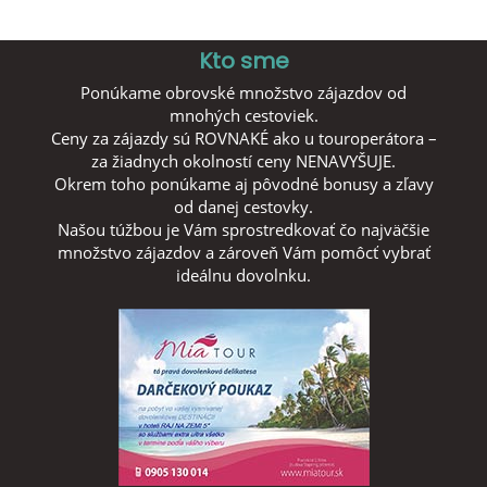
Kto sme
Ponúkame obrovské množstvo zájazdov od
mnohých cestoviek.
Ceny za zájazdy sú ROVNAKÉ ako u touroperátora –
za žiadnych okolností ceny NENAVYŠUJE.
Okrem toho ponúkame aj pôvodné bonusy a zľavy
od danej cestovky.
Našou túžbou je Vám sprostredkovať čo najväčšie
množstvo zájazdov a zároveň Vám pomôcť vybrať
ideálnu dovolnku.