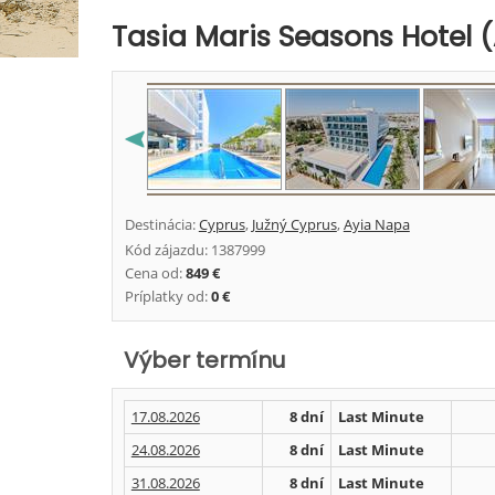
Tasia Maris Seasons Hotel (
Destinácia:
Cyprus
,
Južný Cyprus
,
Ayia Napa
Kód zájazdu: 1387999
Cena od:
849 €
Príplatky od:
0 €
Výber termínu
17.08.2026
8 dní
Last Minute
24.08.2026
8 dní
Last Minute
31.08.2026
8 dní
Last Minute