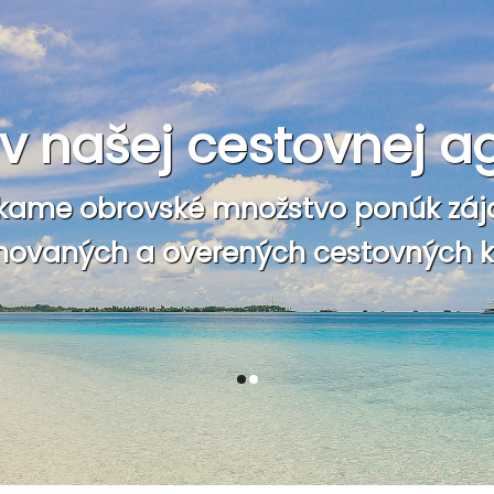
e v našej cestovnej a
kame obrovské množstvo ponúk záj
ovaných a overených cestovných ka
1
2