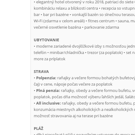
• elegantný hotel otvorený v roku 2018, patriaci do siet
kombináciu relaxu a blízkosti centra • recepcia so vstupno
bar • bar pri bazéne • vonkajší bazén so slnečnou terasou
Wi-Fi (zdarma v celom areáli) • fitnes centrum • sauna, 
večerné osvetlenie bazéna • parkovanie zdarma
UBYTOVANIE
• moderne zariadené dvojlôžkové izby s možnosťou jednej 
telefón • minibar/chladnička • trezor (za poplatok) • set
more za príplatok
STRAVA
•
Polpenzia:
raňajky a večere formou bohatých bufetových
čaj) v cene, nápoje počas večere za poplatok
•
Plná penzia:
raňajky, obedy a večere formou bufetu, v
poplatok, počas dňa možnosť výberu ľahších jedál, šaláto
•
All inclusive:
raňajky, obedy a večere formou bufetu, 
konzumácia miestnych alkoholických a nealkoholických ná
možnosť stravovania aj na terase pri bazéne
PLÁŽ
• dlhá piesočnatá pláž s pozvoľným vstupom do mora prib