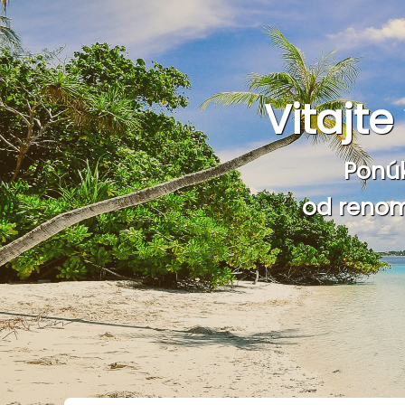
Vitajt
Ponú
od renom