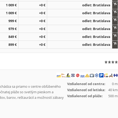
1 009 €
+0 €
odlet: Bratislava
1 009 €
+0 €
odlet: Bratislava
999 €
+0 €
odlet: Bratislava
979 €
+0 €
odlet: Bratislava
849 €
+0 €
odlet: Bratislava
899 €
+0 €
odlet: Bratislava
Vzdialenosť od centra:
0 m
nachádza sa priamo v centre obľúbeného
Vzdialenosť od letiska:
40 km
sočnatej pláže so svetlým pieskom a
Vzdialenosť od pláže:
500 m
v, barov, reštaurácií a možností zábavy