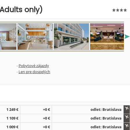
Adults only)
-
Pobytové zájazdy
-
Len pre dospelých
1 249 €
+0 €
odlet: Bratislava
1 109 €
+0 €
odlet: Bratislava
1 009 €
+0 €
odlet: Bratislava