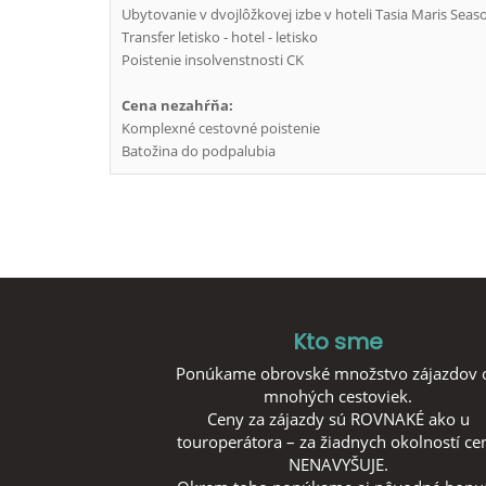
Ubytovanie v dvojlôžkovej izbe v hoteli Tasia Maris Sea
Transfer letisko - hotel - letisko
Poistenie insolvenstnosti CK
Cena nezahŕňa:
Komplexné cestovné poistenie
Batožina do podpalubia
Kto sme
Ponúkame obrovské množstvo zájazdov 
mnohých cestoviek.
Ceny za zájazdy sú ROVNAKÉ ako u
touroperátora – za žiadnych okolností ce
NENAVYŠUJE.