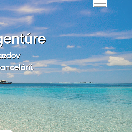
gentúre
azdov
ncelárií.