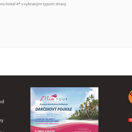
sons Hotel 4* s vybraným typom stravy
od
ny