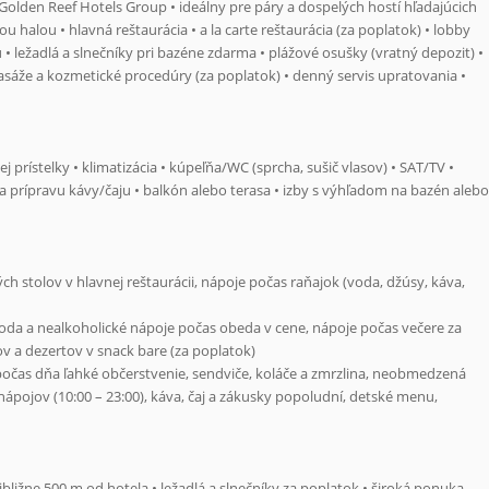
e Golden Reef Hotels Group • ideálny pre páry a dospelých hostí hľadajúcich
u halou • hlavná reštaurácia • a la carte reštaurácia (za poplatok) • lobby
 • ležadlá a slnečníky pri bazéne zdarma • plážové osušky (vratný depozit) •
masáže a kozmetické procedúry (za poplatok) • denný servis upratovania •
prístelky • klimatizácia • kúpeľňa/WC (sprcha, sušič vlasov) • SAT/TV •
 na prípravu kávy/čaju • balkón alebo terasa • izby s výhľadom na bazén alebo
 stolov v hlavnej reštaurácii, nápoje počas raňajok (voda, džúsy, káva,
oda a nealkoholické nápoje počas obeda v cene, nápoje počas večere za
v a dezertov v snack bare (za poplatok)
počas dňa ľahké občerstvenie, sendviče, koláče a zmrzlina, neobmedzená
pojov (10:00 – 23:00), káva, čaj a zákusky popoludní, detské menu,
ližne 500 m od hotela • ležadlá a slnečníky za poplatok • široká ponuka