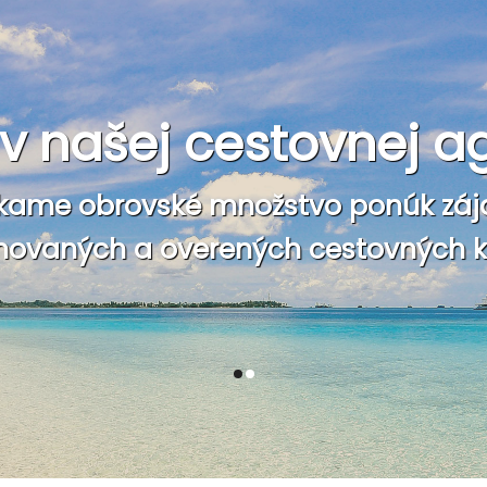
e v našej cestovnej a
kame obrovské množstvo ponúk záj
ovaných a overených cestovných ka
1
2