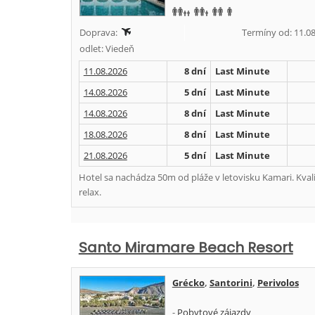
Doprava:
Termíny od: 11.08
odlet: Viedeň
11.08.2026
8 dní
Last Minute
14.08.2026
5 dní
Last Minute
14.08.2026
8 dní
Last Minute
18.08.2026
8 dní
Last Minute
21.08.2026
5 dní
Last Minute
Hotel sa nachádza 50m od pláže v letovisku Kamari. Kval
relax.
Santo Miramare Beach Resort
Grécko
,
Santorini
,
Perivolos
-
Pobytové zájazdy