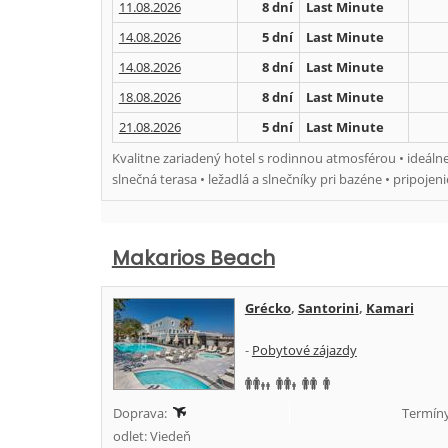
11.08.2026
8 dní
Last Minute
14.08.2026
5 dní
Last Minute
14.08.2026
8 dní
Last Minute
18.08.2026
8 dní
Last Minute
21.08.2026
5 dní
Last Minute
Kvalitne zariadený hotel s rodinnou atmosférou • ideálne 
slnečná terasa • ležadlá a slnečníky pri bazéne • pripojeni
Makarios Beach
Grécko
,
Santorini
,
Kamari
-
Pobytové zájazdy
Doprava:
Termíny
odlet: Viedeň