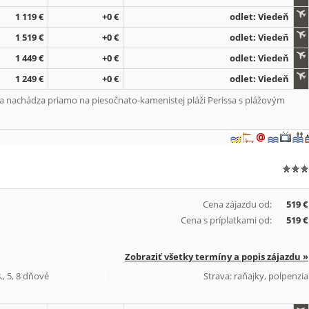
1 119 €
+0 €
odlet: Viedeň
1 519 €
+0 €
odlet: Viedeň
1 449 €
+0 €
odlet: Viedeň
1 249 €
+0 €
odlet: Viedeň
a nachádza priamo na piesočnato-kamenistej pláži Perissa s plážovým
Cena zájazdu od:
519 €
Cena s príplatkami od:
519 €
Zobraziť všetky termíny a popis zájazdu »
., 5, 8 dňové
Strava: raňajky, polpenzia