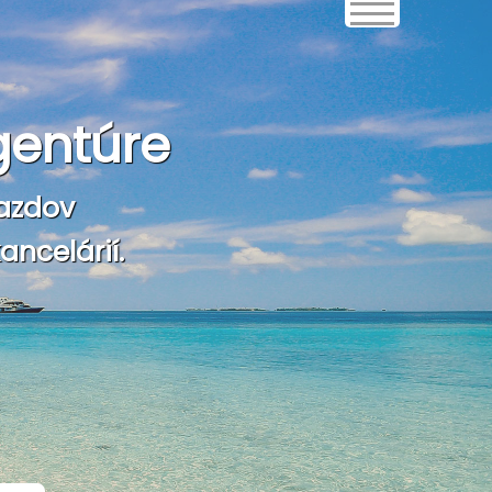
gentúre
azdov
ncelárií.