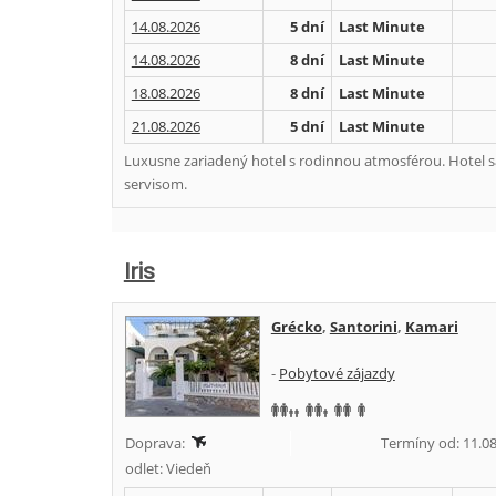
14.08.2026
5 dní
Last Minute
14.08.2026
8 dní
Last Minute
18.08.2026
8 dní
Last Minute
21.08.2026
5 dní
Last Minute
Luxusne zariadený hotel s rodinnou atmosférou. Hotel s
servisom.
Iris
Grécko
,
Santorini
,
Kamari
-
Pobytové zájazdy
Doprava:
Termíny od: 11.08
odlet: Viedeň