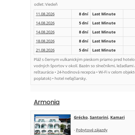
odlet: Viedeň
11.08.2026
8 dní
Last Minute
14.08.2026
5 dní
Last Minute
14.08.2026
8 dní
Last Minute
18.08.2026
8 dní
Last Minute
21.08.2026
5 dní
Last Minute
Pláž s čiernym vulkanickým pieskom priamo pred hotelom
vodných športov v okolí. Bazén so slnečníkmi, ležadlami 
reštaurácia • 24-hodinová recepcia • Wi-Fi v celom objek
poplatok) • hotel nefajčiarsky.
Armonia
Grécko
,
Santorini
,
Kamari
-
Pobytové zájazdy