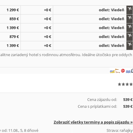
1 299 €
+0 €
odlet: Viedeň
859 €
+0 €
odlet: Viedeň
1 399 €
+0 €
odlet: Viedeň
879 €
+0 €
odlet: Viedeň
1 399 €
+0 €
odlet: Viedeň
Kvalitne zariadený hotel s rodinnou atmosférou. Ideálne útočisko pre oddych
Cena zájazdu od:
539 €
Cena s príplatkami od:
539 €
Zobraziť všetky termíny a popis zájazdu »
 od: 11.08., 5, 8 dňové
Strava: raňajky