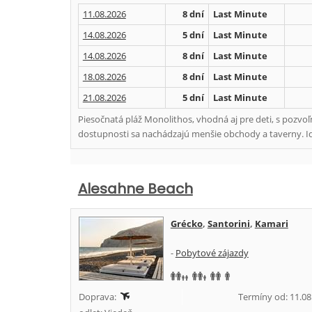
11.08.2026
8 dní
Last Minute
14.08.2026
5 dní
Last Minute
14.08.2026
8 dní
Last Minute
18.08.2026
8 dní
Last Minute
21.08.2026
5 dní
Last Minute
Piesočnatá pláž Monolithos, vhodná aj pre deti, s pozv
dostupnosti sa nachádzajú menšie obchody a taverny. I
Alesahne Beach
Grécko
,
Santorini
,
Kamari
-
Pobytové zájazdy
Doprava:
Termíny od: 11.08.