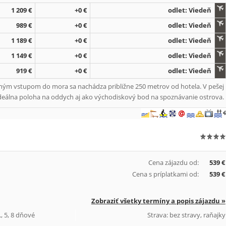
1 209 €
+0 €
odlet: Viedeň
989 €
+0 €
odlet: Viedeň
1 189 €
+0 €
odlet: Viedeň
1 149 €
+0 €
odlet: Viedeň
919 €
+0 €
odlet: Viedeň
oľným vstupom do mora sa nachádza približne 250 metrov od hotela. V pešej
deálna poloha na oddych aj ako východiskový bod na spoznávanie ostrova.
Cena zájazdu od:
539 €
Cena s príplatkami od:
539 €
Zobraziť všetky termíny a popis zájazdu »
, 5, 8 dňové
Strava: bez stravy, raňajky