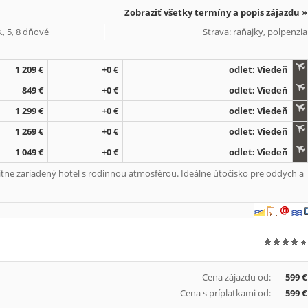
Zobraziť všetky termíny a popis zájazdu »
., 5, 8 dňové
Strava: raňajky, polpenzia
1 209 €
+0 €
odlet: Viedeň
849 €
+0 €
odlet: Viedeň
1 299 €
+0 €
odlet: Viedeň
1 269 €
+0 €
odlet: Viedeň
1 049 €
+0 €
odlet: Viedeň
itne zariadený hotel s rodinnou atmosférou. Ideálne útočisko pre oddych a
Cena zájazdu od:
599 €
Cena s príplatkami od:
599 €