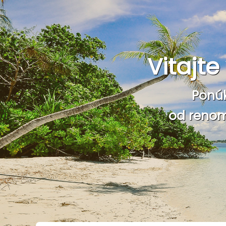
Vitajt
Ponú
od renom