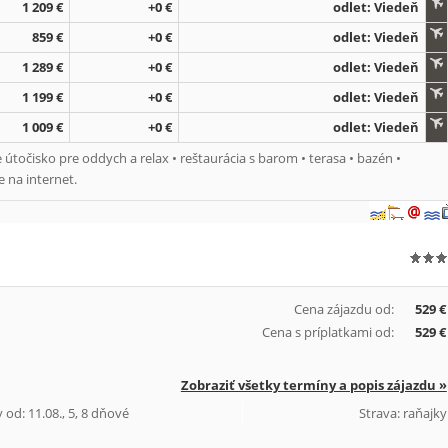
1 209 €
+0 €
odlet: Viedeň
859 €
+0 €
odlet: Viedeň
1 289 €
+0 €
odlet: Viedeň
1 199 €
+0 €
odlet: Viedeň
1 009 €
+0 €
odlet: Viedeň
útočisko pre oddych a relax • reštaurácia s barom • terasa • bazén •
e na internet.
Cena zájazdu od:
529 €
Cena s príplatkami od:
529 €
Zobraziť všetky termíny a popis zájazdu »
 od: 11.08., 5, 8 dňové
Strava: raňajky