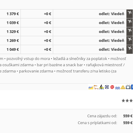
1 379 €
+0 €
odlet: Viedeň
1 039 €
+0 €
odlet: Viedeň
1 329 €
+0 €
odlet: Viedeň
1 269 €
+0 €
odlet: Viedeň
1 049 €
+0 €
odlet: Viedeň
 • pozvoľný vstup do mora • ležadlá a slnečníky za poplatok • možnosť
a osuškami zdarma • bar pri bazéne a snack bar • raňajková miestnosť /
te zdarma • parkovanie zdarma • možnosť transferu z/na letisko (za
Cena zájazdu od:
559 €
Cena s príplatkami od:
559 €