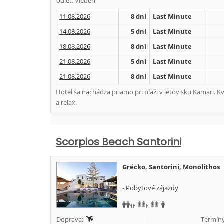
odlet: Viedeň
11.08.2026
8 dní
Last Minute
14.08.2026
5 dní
Last Minute
18.08.2026
8 dní
Last Minute
21.08.2026
5 dní
Last Minute
21.08.2026
8 dní
Last Minute
Hotel sa nachádza priamo pri pláži v letovisku Kamari. 
a relax.
Scorpios Beach Santorini
Grécko
,
Santorini
,
Monolithos
-
Pobytové zájazdy
Doprava:
Termíny