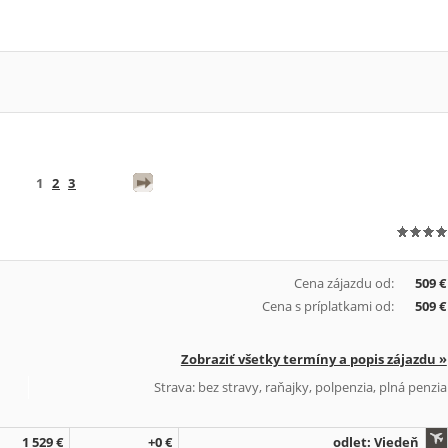
1
2
3
Cena zájazdu od:
509 €
Cena s príplatkami od:
509 €
Zobraziť všetky termíny a popis zájazdu »
Strava: bez stravy, raňajky, polpenzia, plná penzia
1 529 €
+0 €
odlet: Viedeň