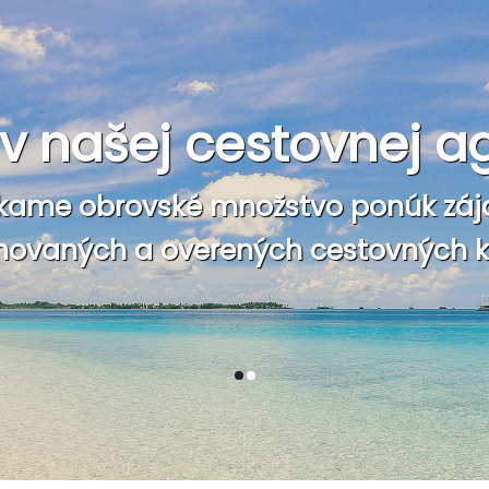
e v našej cestovnej a
kame obrovské množstvo ponúk záj
ovaných a overených cestovných ka
1
2