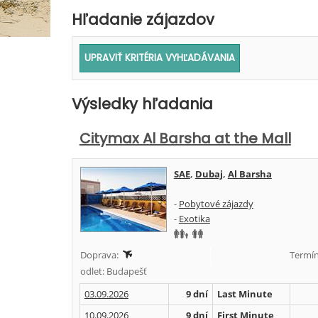
Hľadanie zájazdov
Výsledky hľadania
Citymax Al Barsha at the Mall
SAE
,
Dubaj
,
Al Barsha
-
Pobytové zájazdy
-
Exotika
Doprava:
Termín
odlet: Budapešť
03.09.2026
9 dní
Last Minute
10.09.2026
9 dní
First Minute