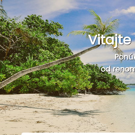
Vitajt
Ponú
od renom