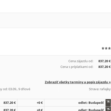
Cena zájazdu od:
837,20 €
Cena s príplatkami od:
837,20 €
Zobraziť všetky termíny a popis zájazdu »
y od: 03.09., 9 dňové
Strava: raňajky
837,20 €
+0 €
odlet: Budapešť
837,20 €
+0 €
odlet: Budapešť