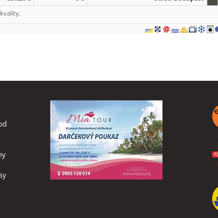
vality.
od
ny
sy
o