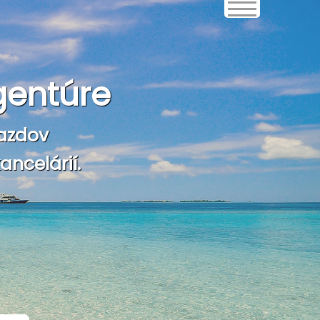
gentúre
azdov
ncelárií.