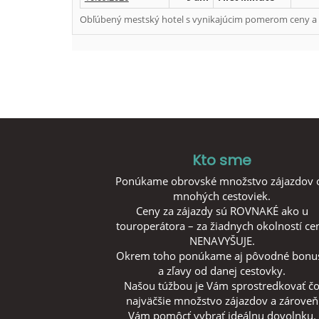
Obľúbený mestský hotel s vynikajúcim pomerom ceny a k
Kto sme
Ponúkame obrovské množstvo zájazdov 
mnohých cestoviek.
Ceny za zájazdy sú ROVNAKÉ ako u
touroperátora – za žiadnych okolností ce
NENAVYŠUJE.
Okrem toho ponúkame aj pôvodné bonu
a zľavy od danej cestovky.
Našou túžbou je Vám sprostredkovať č
najväčšie množstvo zájazdov a zároveň
Vám pomôcť vybrať ideálnu dovolnku.