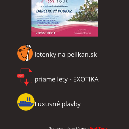
letenky na pelikan.sk
priame lety - EXOTIKA
Luxusné plavby
Generované systémom
ProfiTour