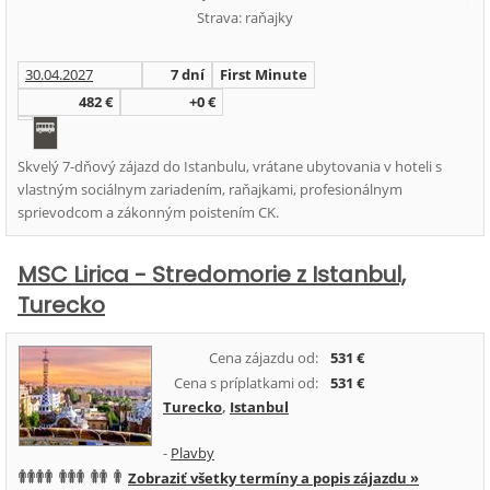
Strava: raňajky
30.04.2027
7 dní
First Minute
482 €
+0 €
Skvelý 7-dňový zájazd do Istanbulu, vrátane ubytovania v hoteli s
vlastným sociálnym zariadením, raňajkami, profesionálnym
sprievodcom a zákonným poistením CK.
MSC Lirica - Stredomorie z Istanbul,
Turecko
Cena zájazdu od:
531 €
Cena s príplatkami od:
531 €
Turecko
,
Istanbul
-
Plavby
Zobraziť všetky termíny a popis zájazdu »