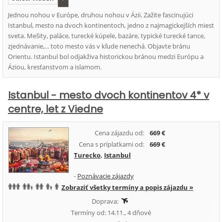
Jednou nohou v Európe, druhou nohou v Ázii. Zažite fascinujúci
Istanbul, mesto na dvoch kontinentoch, jedno z najmagickejších miest
sveta. Mešity, paláce, turecké kúpele, bazáre, typické turecké tance,
zjednávanie,... toto mesto vás v kľude nenechá. Objavte bránu
Orientu. Istanbul bol odjakživa historickou bránou medzi Európu a
Áziou, kresťanstvom a islamom.
Istanbul - mesto dvoch kontinentov 4* v
centre, let z Viedne
Cena zájazdu od:
669 €
Cena s príplatkami od:
669 €
Turecko
,
Istanbul
-
Poznávacie zájazdy
Zobraziť všetky termíny a popis zájazdu »
Doprava:
Termíny od: 14.11., 4 dňové