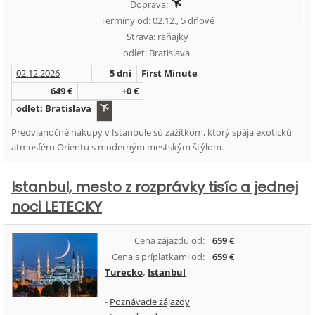
Doprava:
Termíny od: 02.12., 5 dňové
Strava: raňajky
odlet: Bratislava
02.12.2026
5 dní
First Minute
649 €
+0 €
odlet: Bratislava
Predvianočné nákupy v Istanbule sú zážitkom, ktorý spája exotickú
atmosféru Orientu s moderným mestským štýlom.
Istanbul, mesto z rozprávky tisíc a jednej
noci LETECKY
Cena zájazdu od:
659 €
Cena s príplatkami od:
659 €
Turecko
,
Istanbul
-
Poznávacie zájazdy