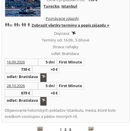
Turecko
,
Istanbul
-
Poznávacie zájazdy
Zobraziť všetky termíny a popis zájazdu »
Doprava:
Termíny od: 16.09., 5 dňové
Strava: raňajky
odlet: Bratislava
16.09.2026
5 dní
First Minute
739 €
+0 €
odlet: Bratislava
28.10.2026
5 dní
First Minute
879 €
+0 €
odlet: Bratislava
Objavovanie historických pokladov Istanbulu, mesta, ktoré bolo
svedkom vzostupov a pádov mocných ríš.
1
2
3