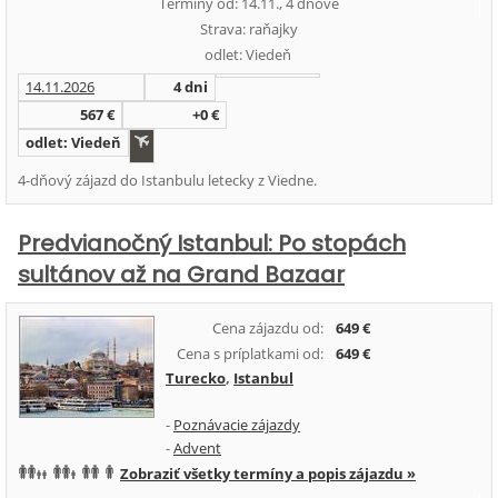
Termíny od: 14.11., 4 dňové
Strava: raňajky
odlet: Viedeň
14.11.2026
4 dni
567 €
+0 €
odlet: Viedeň
4-dňový zájazd do Istanbulu letecky z Viedne.
Predvianočný Istanbul: Po stopách
sultánov až na Grand Bazaar
Cena zájazdu od:
649 €
Cena s príplatkami od:
649 €
Turecko
,
Istanbul
-
Poznávacie zájazdy
-
Advent
Zobraziť všetky termíny a popis zájazdu »