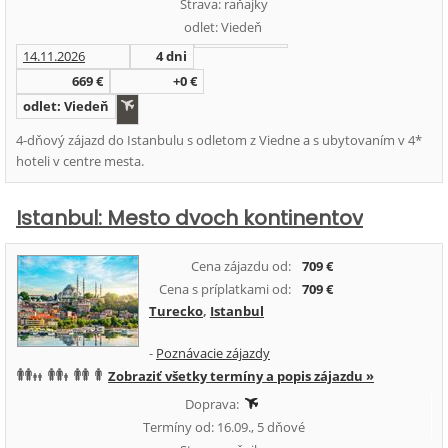
Strava: raňajky
odlet: Viedeň
14.11.2026
4 dni
669 €
+0 €
odlet: Viedeň
4-dňový zájazd do Istanbulu s odletom z Viedne a s ubytovaním v 4*
hoteli v centre mesta.
Istanbul: Mesto dvoch kontinentov
Cena zájazdu od:
709 €
Cena s príplatkami od:
709 €
Turecko
,
Istanbul
-
Poznávacie zájazdy
Zobraziť všetky termíny a popis zájazdu »
Doprava:
Termíny od: 16.09., 5 dňové