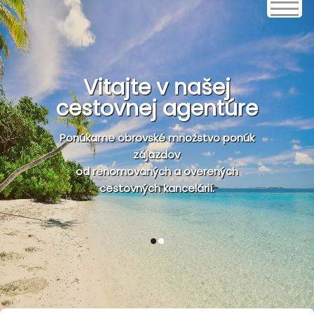
Vitajte v našej
cestovnej agentúre
Ponúkame obrovské množstvo ponúk
zájazdov
od renomovaných a overených
cestovných kancelárií.
1
2