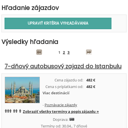
Hľadanie zájazdov
Výsledky hľadania
1
2
3
7-dňový autobusový zajazd do Istanbulu
Cena zájazdu od:
482 €
Cena s príplatkami od:
482 €
Viac destinácií
-
Poznávacie zájazdy
Zobraziť všetky termíny a popis zájazdu »
Doprava:
Termíny od: 30.04., 7 dňové