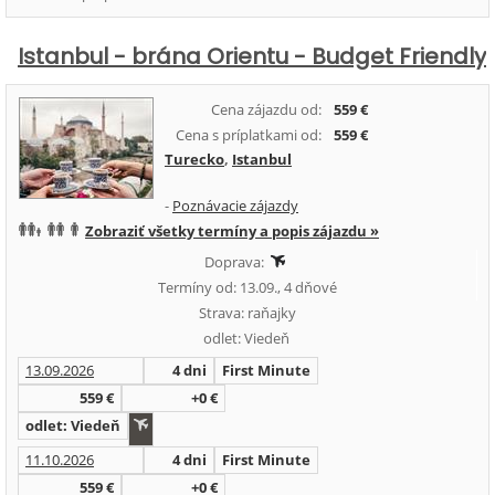
Istanbul - brána Orientu - Budget Friendly
Cena zájazdu od:
559 €
Cena s príplatkami od:
559 €
Turecko
,
Istanbul
-
Poznávacie zájazdy
Zobraziť všetky termíny a popis zájazdu »
Doprava:
Termíny od: 13.09., 4 dňové
Strava: raňajky
odlet: Viedeň
13.09.2026
4 dni
First Minute
559 €
+0 €
odlet: Viedeň
11.10.2026
4 dni
First Minute
559 €
+0 €