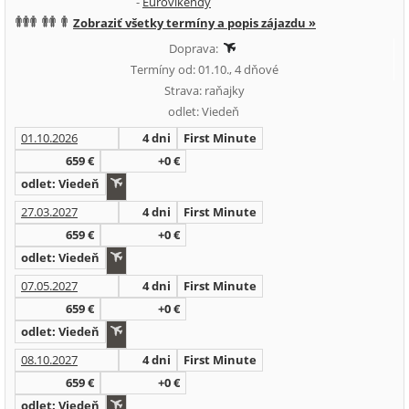
-
Eurovíkendy
Zobraziť všetky termíny a popis zájazdu »
Doprava:
Termíny od: 01.10., 4 dňové
Strava: raňajky
odlet: Viedeň
01.10.2026
4 dni
First Minute
659 €
+0 €
odlet: Viedeň
27.03.2027
4 dni
First Minute
659 €
+0 €
odlet: Viedeň
07.05.2027
4 dni
First Minute
659 €
+0 €
odlet: Viedeň
08.10.2027
4 dni
First Minute
659 €
+0 €
odlet: Viedeň