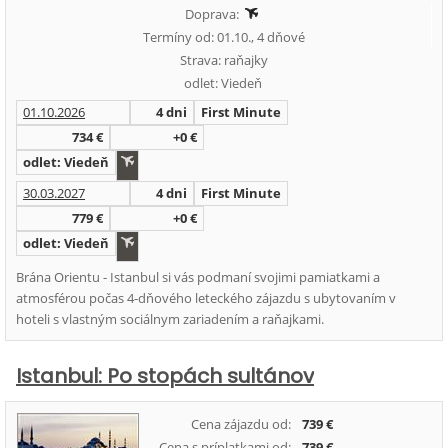
Doprava:
Termíny od: 01.10., 4 dňové
Strava: raňajky
odlet: Viedeň
01.10.2026
4 dni
First Minute
734 €
+0 €
odlet: Viedeň
30.03.2027
4 dni
First Minute
779 €
+0 €
odlet: Viedeň
Brána Orientu - Istanbul si vás podmaní svojimi pamiatkami a
atmosférou počas 4-dňového leteckého zájazdu s ubytovaním v
hoteli s vlastným sociálnym zariadením a raňajkami.
Istanbul: Po stopách sultánov
Cena zájazdu od:
739 €
Cena s príplatkami od:
739 €