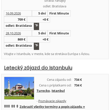
Strava: raňajky
odlet: Bratislava
16.09.2026
5 dní
First Minute
709 €
+0 €
odlet: Bratislava
28.10.2026
5 dní
First Minute
869 €
+0 €
odlet: Bratislava
Vitajte v Istanbule, v meste, kde sa stretáva Európa s Áziou.
Letecký zájazd do Istanbulu
Cena zájazdu od:
734 €
Cena s príplatkami od:
734 €
Turecko
,
Istanbul
-
Poznávacie zájazdy
Zobraziť všetky termíny a popis zájazdu »