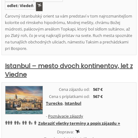
odlet: Viedeň
Čarovný istanbulský orient sa vám predstaví v tom najrozmanitejšom
kolorite od rímskeho hipodrómu, Modrej mešity, chrámu Božej
múdrosti, palácovým areálom Topkapi, ktorý bol sídlom sultánov, až
po Zlatý roh, čo je vraj najkrajší prístav na svete. Ruch mesta spoznáte
na tunajších obchodných uliciach, námestiu Taksim a prechádzkami
pri Bospore.
Istanbul – mesto dvoch kontinentov, let z
Viedne
Cena zájazdu od:
567 €
Cena s príplatkami od:
567 €
Turecko
,
Istanbul
-
Poznávacie zájazdy
Zobraziť všetky termíny a popis zájazdu »
Doprava: