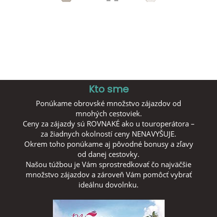
Kto sme
Ponúkame obrovské množstvo zájazdov od
mnohých cestoviek.
Ceny za zájazdy sú ROVNAKÉ ako u touroperátora –
za žiadnych okolností ceny NENAVYŠUJE.
Okrem toho ponúkame aj pôvodné bonusy a zľavy
od danej cestovky.
Našou túžbou je Vám sprostredkovať čo najväčšie
množstvo zájazdov a zároveň Vám pomôcť vybrať
ideálnu dovolnku.