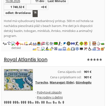
16.08.2026
11 dní
Last Minute
1 740,32 €
+0 €
odlet: Bratislava
Hotel má vybudovaný bezbariérový prístup. 500 m od hotela sa
nachádza piesošnatá pláž s beach barom. Pre deti je k dispozícii
detský bazén, tobogan, miniklub, ihrisko, minidisko a animačný
program.
Royal Atlantis Icon
Cena zájazdu od:
901 €
Cena s príplatkami od:
901 €
Turecko
,
Manavgat (Side)
,
Gündogdu
-
Pobytové zájazdy
-
Pre rodiny s deťmi