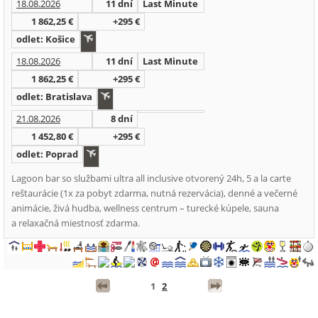
18.08.2026
11 dní
Last Minute
1 862,25 €
+295 €
odlet: Košice
18.08.2026
11 dní
Last Minute
1 862,25 €
+295 €
odlet: Bratislava
21.08.2026
8 dní
1 452,80 €
+295 €
odlet: Poprad
Lagoon bar so službami ultra all inclusive otvorený 24h, 5 a la carte
reštaurácie (1x za pobyt zdarma, nutná rezervácia), denné a večerné
animácie, živá hudba, wellness centrum – turecké kúpele, sauna
a relaxačná miestnosť zdarma.
1
2