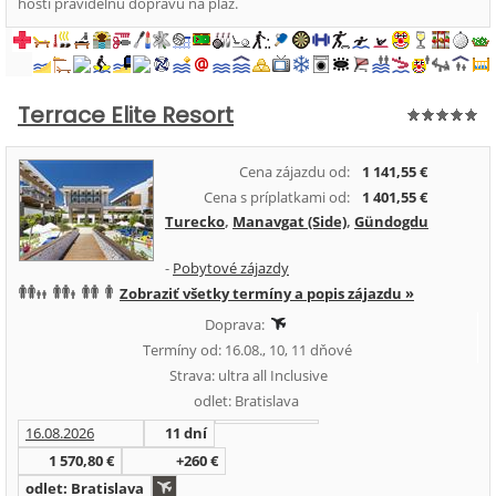
hostí pravidelnú dopravu na pláž.
Terrace Elite Resort
Cena zájazdu od:
1 141,55 €
Cena s príplatkami od:
1 401,55 €
Turecko
,
Manavgat (Side)
,
Gündogdu
-
Pobytové zájazdy
Zobraziť všetky termíny a popis zájazdu »
Doprava:
Termíny od: 16.08., 10, 11 dňové
Strava: ultra all Inclusive
odlet: Bratislava
16.08.2026
11 dní
1 570,80 €
+260 €
odlet: Bratislava