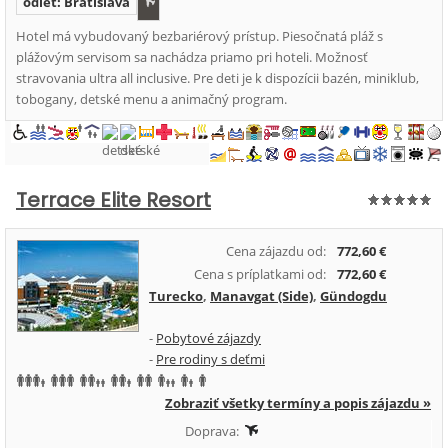
odlet: Bratislava
Hotel má vybudovaný bezbariérový prístup. Piesočnatá pláž s
plážovým servisom sa nachádza priamo pri hoteli. Možnosť
stravovania ultra all inclusive. Pre deti je k dispozícii bazén, miniklub,
tobogany, detské menu a animačný program.
Terrace Elite Resort
Cena zájazdu od:
772,60 €
Cena s príplatkami od:
772,60 €
Turecko
,
Manavgat (Side)
,
Gündogdu
-
Pobytové zájazdy
-
Pre rodiny s deťmi
Zobraziť všetky termíny a popis zájazdu »
Doprava: