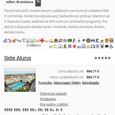
odlet: Bratislava
Piesočnatá pláž s beach barom a plážovým servisom je vzdialená 600
m od hotela. Hotel má vybudovaný bezbariérový prístup. Klientom je
k dispozícii bazén, wellness & SPA centrum, animačné programy. Pre
deti je k dispozícii detský bazén, miniklub, detské animácie, ihrisko,
detské menu,..
Side Aluna
Cena zájazdu od:
804,71 €
Cena s príplatkami od:
804,71 €
Turecko
,
Manavgat (Side)
,
Gündogdu
-
Pobytové zájazdy
-
Potápanie
-
Pre rodiny s deťmi