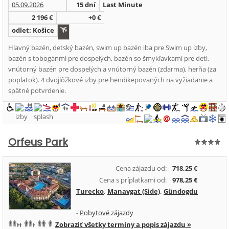
05.09.2026
15 dní
Last Minute
2 196 €
+0 €
odlet: Košice
Hlavný bazén, detský bazén, swim up bazén iba pre Swim up izby,
bazén s tobogánmi pre dospelých, bazén so šmykľavkami pre deti,
vnútorný bazén pre dospelých a vnútorný bazén (zdarma), herňa (za
poplatok). 4 dvojlôžkové izby pre hendikepovaných na vyžiadanie a
spätné potvrdenie.
Orfeus Park
Cena zájazdu od:
718,25 €
Cena s príplatkami od:
978,25 €
Turecko
,
Manavgat (Side)
,
Gündogdu
-
Pobytové zájazdy
Zobraziť všetky termíny a popis zájazdu »