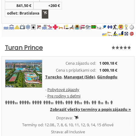
841,50 €
+260 €
odlet: Bratislava
Turan Prince
Cena zájazdu od:
1 009,18 €
Cena s príplatkami od:
1 009,18 €
Turecko
,
Manavgat (Side)
,
Gündogdu
-
Pobytové zájazdy
-
Pre rodiny s deťmi
Zobraziť všetky termíny a popis zájazdu »
Doprava:
Termíny od: 12.08., 7, 8, 6, 10, 11, 12, 9, 14, 15 dňové
Strava: all Inclusive