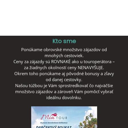
Kto sme
Ponúkame obrovské množstvo zájazdov od
mnohých cestoviek.
Ceny za zájazdy sú ROVNAKÉ ako u touroperátora –
za žiadnych okolností ceny NENAVYŠUJE.
Okrem toho ponúkame aj pôvodné bonusy a zľavy
od danej cestovky.
Našou túžbou je Vám sprostredkovať čo najväčšie
množstvo zájazdov a zároveň Vám pomôcť vybrať
ideálnu dovolnku.