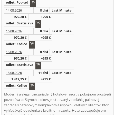
odlet: Poprad
14.08.2026
8 dní
Last Minute
970,20 €
+295 €
odlet: Bratislava
16.08.2026
8 dní
Last Minute
970,20 €
+295 €
odlet: Košice
16.08.2026
8 dní
Last Minute
970,20 €
+295 €
odlet: Bratislava
18.08.2026
11 dní
Last Minute
1 412,25 €
+295 €
odlet: Košice
Moderný a elegantne zariadený hotelový rezort v pokojnom prostredí
pozostáva zo štyroch blokov, je situovaný v rozľahlej palmovej
záhrade s bazénovým komplexom a uspokojí všetkých klientov, ktorí
vyhľadávajú dovolenku v kvalitnom rezorte. Hotel zabezpečuje pre