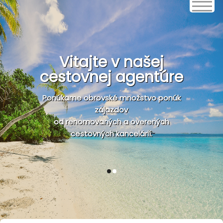
Vitajte v našej
cestovnej agentúre
Ponúkame obrovské množstvo ponúk
zájazdov
od renomovaných a overených
cestovných kancelárií.
1
2