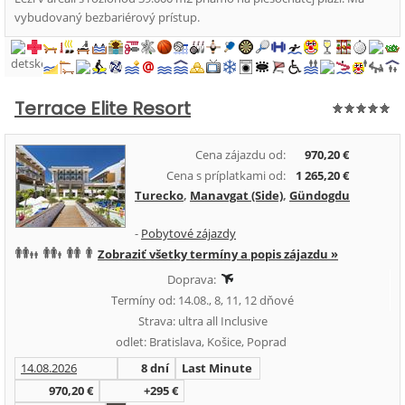
vybudovaný bezbariérový prístup.
Terrace Elite Resort
Cena zájazdu od:
970,20 €
Cena s príplatkami od:
1 265,20 €
Turecko
,
Manavgat (Side)
,
Gündogdu
-
Pobytové zájazdy
Zobraziť všetky termíny a popis zájazdu »
Doprava:
Termíny od: 14.08., 8, 11, 12 dňové
Strava: ultra all Inclusive
odlet: Bratislava, Košice, Poprad
14.08.2026
8 dní
Last Minute
970,20 €
+295 €