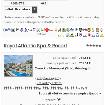
1 603,67 €
+0 €
odlet: Bratislava
Hotel v areáli s rozlohou 9.400 m2 sa nachádza 600 m od piesočnatej
pláže. Doprava zabezpečená shuttle busom.
Royal Atlantis Spa & Resort
Cena zájazdu od:
761,51 €
Cena s príplatkami od:
761,51 €
Turecko
,
Manavgat (Side)
,
Gündogdu
-
Pobytové zájazdy
-
Pre rodiny s deťmi
Zobraziť všetky termíny a popis zájazdu »
Doprava: