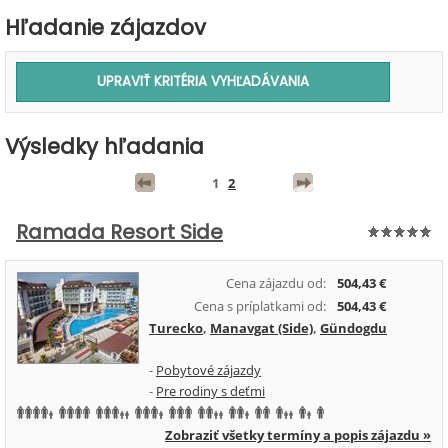
Hľadanie zájazdov
Výsledky hľadania
1
2
Ramada Resort Side
Cena zájazdu od:
504,43 €
Cena s príplatkami od:
504,43 €
Turecko
,
Manavgat (Side)
,
Gündogdu
-
Pobytové zájazdy
-
Pre rodiny s deťmi
Zobraziť všetky termíny a popis zájazdu »