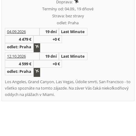
Doprava:
Termíny od: 04.09., 19 dňové
Strava: bez stravy
odlet: Praha
04.09.2026
19 dní
Last Minute
4 479 €
+0 €
odlet: Praha
12.10.2026
19 dní
Last Minute
4 599 €
+0 €
odlet: Praha
Los Angeles, Grand Canyon, Las Vegas, Údolie smrti, San Francisco - to
všetko spoznáte na tomto zájazde. Na záver Vás čaká niekoľkodňový
oddych na plážach v Miami.