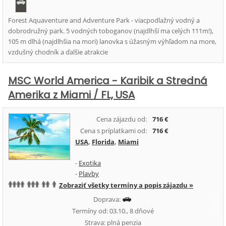
Forest Aquaventure and Adventure Park - viacpodlažný vodný a
dobrodružný park. 5 vodných toboganov (najdlhší ma celých 111m!),
105 m dlhá (najdlhšia na mori) lanovka s úžasným výhľadom na more,
vzdušný chodník a ďalšie atrakcie
MSC World America - Karibik a Stredná
Amerika z Miami / FL, USA
Cena zájazdu od:
716 €
Cena s príplatkami od:
716 €
USA
,
Florida
,
Miami
-
Exotika
-
Plavby
Zobraziť všetky termíny a popis zájazdu »
Doprava:
Termíny od: 03.10., 8 dňové
Strava: plná penzia