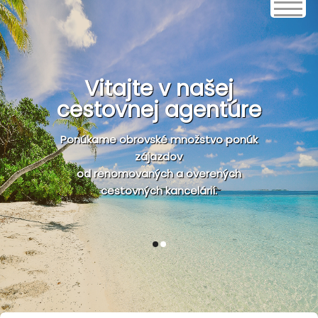
Vitajte v našej
cestovnej agentúre
Ponúkame obrovské množstvo ponúk
zájazdov
od renomovaných a overených
cestovných kancelárií.
1
2