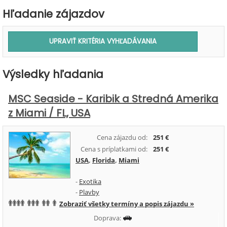
Hľadanie zájazdov
Výsledky hľadania
MSC Seaside - Karibik a Stredná Amerika
z Miami / FL, USA
Cena zájazdu od:
251 €
Cena s príplatkami od:
251 €
USA
,
Florida
,
Miami
-
Exotika
-
Plavby
Zobraziť všetky termíny a popis zájazdu »
Doprava: