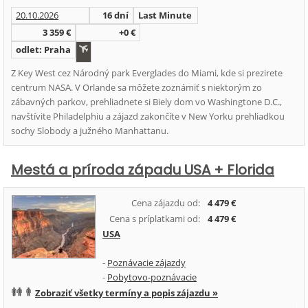
20.10.2026
16 dní
Last Minute
3 359 €
+0 €
odlet: Praha
Z Key West cez Národný park Everglades do Miami, kde si prezirete
centrum NASA. V Orlande sa môžete zoznámiť s niektorým zo
zábavných parkov, prehliadnete si Biely dom vo Washingtone D.C.,
navštívite Philadelphiu a zájazd zakončíte v New Yorku prehliadkou
sochy Slobody a južného Manhattanu.
Mestá a príroda západu USA + Florida
Cena zájazdu od:
4 479 €
Cena s príplatkami od:
4 479 €
USA
-
Poznávacie zájazdy
-
Pobytovo-poznávacie
Zobraziť všetky termíny a popis zájazdu »