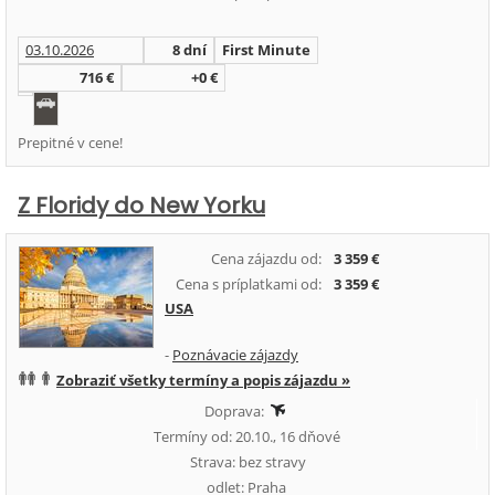
03.10.2026
8 dní
First Minute
716 €
+0 €
Prepitné v cene!
Z Floridy do New Yorku
Cena zájazdu od:
3 359 €
Cena s príplatkami od:
3 359 €
USA
-
Poznávacie zájazdy
Zobraziť všetky termíny a popis zájazdu »
Doprava:
Termíny od: 20.10., 16 dňové
Strava: bez stravy
odlet: Praha