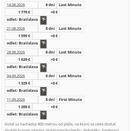
14.08.2026
8 dní
Last Minute
1 779 €
+0 €
odlet: Bratislava
21.08.2026
8 dní
Last Minute
1 599 €
+0 €
odlet: Bratislava
28.08.2026
8 dní
Last Minute
1 629 €
+0 €
odlet: Bratislava
04.09.2026
8 dní
Last Minute
1 329 €
+0 €
odlet: Bratislava
11.09.2026
8 dní
First Minute
1 209 €
+0 €
odlet: Bratislava
Hotel sa nachádza 900 metrov od pláže, na ktorú sa viete dostať
shuttle busom zdarma. Hotel ponúka herňu, diskotéku, bazénový