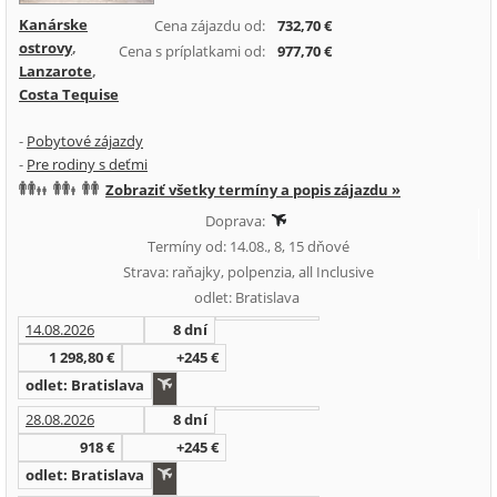
Kanárske
Cena zájazdu od:
732,70 €
ostrovy
,
Cena s príplatkami od:
977,70 €
Lanzarote
,
Costa Tequise
-
Pobytové zájazdy
-
Pre rodiny s deťmi
Zobraziť všetky termíny a popis zájazdu »
Doprava:
Termíny od: 14.08., 8, 15 dňové
Strava: raňajky, polpenzia, all Inclusive
odlet: Bratislava
14.08.2026
8 dní
1 298,80 €
+245 €
odlet: Bratislava
28.08.2026
8 dní
918 €
+245 €
odlet: Bratislava