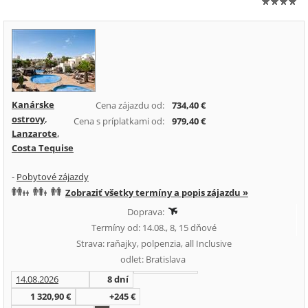
Kanárske
Cena zájazdu od:
734,40 €
ostrovy
,
Cena s príplatkami od:
979,40 €
Lanzarote
,
Costa Tequise
-
Pobytové zájazdy
Zobraziť všetky termíny a popis zájazdu »
Doprava:
Termíny od: 14.08., 8, 15 dňové
Strava: raňajky, polpenzia, all Inclusive
odlet: Bratislava
14.08.2026
8 dní
1 320,90 €
+245 €