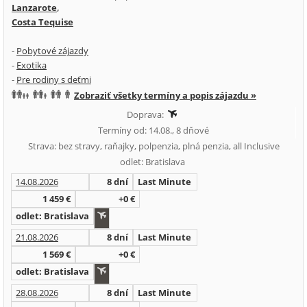
Lanzarote
,
Costa Tequise
-
Pobytové zájazdy
-
Exotika
-
Pre rodiny s deťmi
Zobraziť všetky termíny a popis zájazdu »
Doprava:
Termíny od: 14.08., 8 dňové
Strava: bez stravy, raňajky, polpenzia, plná penzia, all Inclusive
odlet: Bratislava
14.08.2026
8 dní
Last Minute
1 459 €
+0 €
odlet: Bratislava
21.08.2026
8 dní
Last Minute
1 569 €
+0 €
odlet: Bratislava
28.08.2026
8 dní
Last Minute