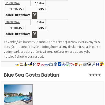
21.08.2026
15 dní
1 916,75 €
+245 €
odlet: Bratislava
28.08.2026
8 dní
1 000,45 €
+245 €
odlet: Bratislava
16 vonkajších bazénov (z toho 8 počas zimnej sezóny vyhrievených, 5
detských - z toho 1 bazén s tobogánom a šmykľavkami), splash park a
vodný park pre deti, prémiová zóna určená len pre dospelých,
hotelový shuttle bus na pláž.
Blue Sea Costa Bastian