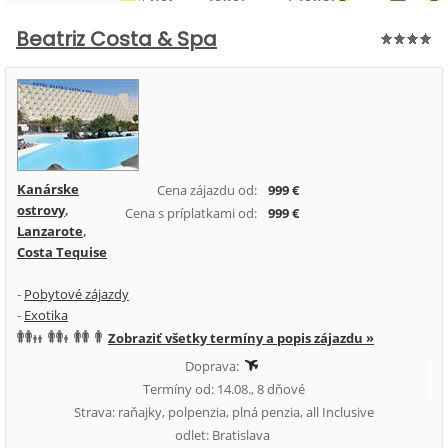
Beatriz Costa & Spa
Kanárske
Cena zájazdu od:
999 €
ostrovy
,
Cena s príplatkami od:
999 €
Lanzarote
,
Costa Tequise
-
Pobytové zájazdy
-
Exotika
Zobraziť všetky termíny a popis zájazdu »
Doprava:
Termíny od: 14.08., 8 dňové
Strava: raňajky, polpenzia, plná penzia, all Inclusive
odlet: Bratislava