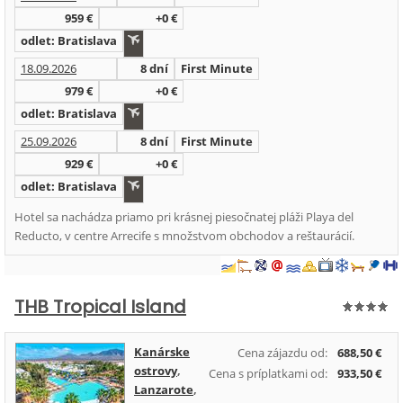
959 €
+0 €
odlet: Bratislava
18.09.2026
8 dní
First Minute
979 €
+0 €
odlet: Bratislava
25.09.2026
8 dní
First Minute
929 €
+0 €
odlet: Bratislava
Hotel sa nachádza priamo pri krásnej piesočnatej pláži Playa del
Reducto, v centre Arrecife s množstvom obchodov a reštaurácií.
THB Tropical Island
Kanárske
Cena zájazdu od:
688,50 €
ostrovy
,
Cena s príplatkami od:
933,50 €
Lanzarote
,