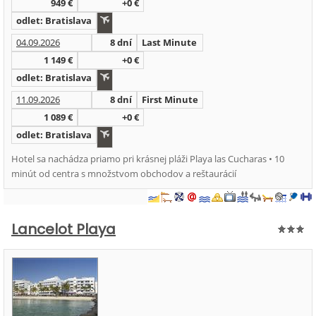
949 €
+0 €
odlet: Bratislava
04.09.2026
8 dní
Last Minute
1 149 €
+0 €
odlet: Bratislava
11.09.2026
8 dní
First Minute
1 089 €
+0 €
odlet: Bratislava
Hotel sa nachádza priamo pri krásnej pláži Playa las Cucharas • 10
minút od centra s množstvom obchodov a reštaurácií
Lancelot Playa