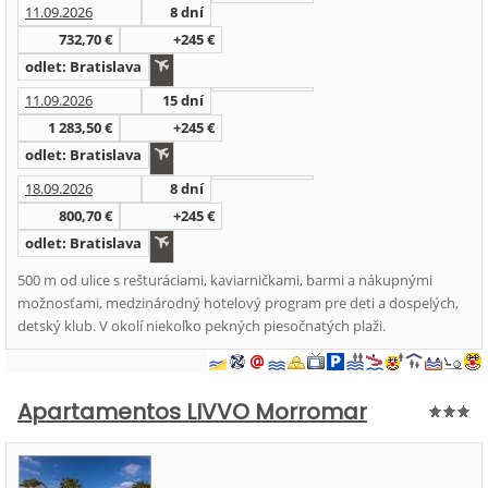
11.09.2026
8 dní
732,70 €
+245 €
odlet: Bratislava
11.09.2026
15 dní
1 283,50 €
+245 €
odlet: Bratislava
18.09.2026
8 dní
800,70 €
+245 €
odlet: Bratislava
500 m od ulice s rešturáciami, kaviarničkami, barmi a nákupnými
možnosťami, medzinárodný hotelový program pre deti a dospelých,
detský klub. V okolí niekoľko pekných piesočnatých plaži.
Apartamentos LIVVO Morromar