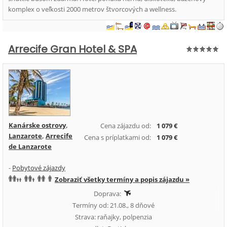
komplex o veľkosti 2000 metrov štvorcových a wellness.
Arrecife Gran Hotel & SPA
Kanárske ostrovy
,
Cena zájazdu od:
1 079 €
Lanzarote
,
Arrecife
Cena s príplatkami od:
1 079 €
de Lanzarote
-
Pobytové zájazdy
Zobraziť všetky termíny a popis zájazdu »
Doprava:
Termíny od: 21.08., 8 dňové
Strava: raňajky, polpenzia