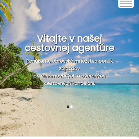
Vitajte v našej
cestovnej agentúre
Ponúkame obrovské množstvo ponúk
zájazdov
od renomovaných a overených
cestovných kancelárií.
1
2