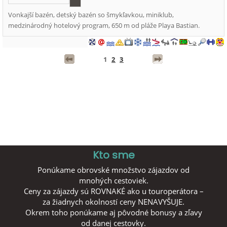
Vonkajší bazén, detský bazén so šmykľavkou, miniklub,
medzinárodný hotelový program, 650 m od pláže Playa Bastian.
1
2
3
Kto sme
Ponúkame obrovské množstvo zájazdov od
mnohých cestoviek.
Ceny za zájazdy sú ROVNAKÉ ako u touroperátora –
za žiadnych okolností ceny NENAVYŠUJE.
Okrem toho ponúkame aj pôvodné bonusy a zľavy
od danej cestovky.