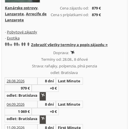
Kanárske ostrovy
,
Cena zájazdu od:
879 €
Lanzarote
,
Arrecife de
Cena s príplatkami od:
879 €
Lanzarote
-
Pobytové zájazdy
-
Exotika
Zobraziť všetky termíny a popis zájazdu »
Doprava:
Termíny od: 28.08., 8 dňové
Strava: raňajky, polpenzia, plná penzia
odlet: Bratislava
28.08.2026
8 dní
Last Minute
979 €
+0 €
odlet: Bratislava
04.09.2026
8 dní
Last Minute
1 069 €
+0 €
odlet: Bratislava
11.09.2026
8 dní
First Minute