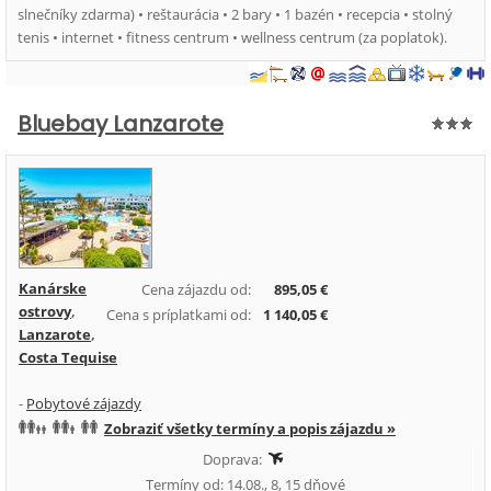
slnečníky zdarma) • reštaurácia • 2 bary • 1 bazén • recepcia • stolný
tenis • internet • fitness centrum • wellness centrum (za poplatok).
Bluebay Lanzarote
Kanárske
Cena zájazdu od:
895,05 €
ostrovy
,
Cena s príplatkami od:
1 140,05 €
Lanzarote
,
Costa Tequise
-
Pobytové zájazdy
Zobraziť všetky termíny a popis zájazdu »
Doprava:
Termíny od: 14.08., 8, 15 dňové