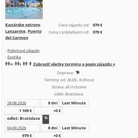
Kanárske ostrovy
,
Cena zájazdu od:
979 €
Lanzarote
,
Puerto
Cena s príplatkami od:
979 €
del Carmen
-
Pobytové zájazdy
-
Exotika
Zobraziť všetky termíny a popis zájazdu »
Doprava:
Termíny od: 28.08., 8 dňové
Strava: all Inclusive
odlet: Bratislava
28.08.2026
8 dní
Last Minute
1 109 €
+0 €
odlet: Bratislava
04.09.2026
8 dní
Last Minute
979 €
+0 €