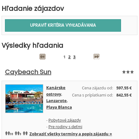
Hľadanie zájazdov
Výsledky hľadania
1
2
3
Caybeach Sun
Kanárske
Cena zájazdu od:
597,55 €
ostrovy
,
Cena s príplatkami od:
842,55 €
Lanzarote
,
Playa Blanca
-
Pobytové zájazdy
-
Pre rodiny s deťmi
Zobraziť všetky termíny a popis zájazdu »