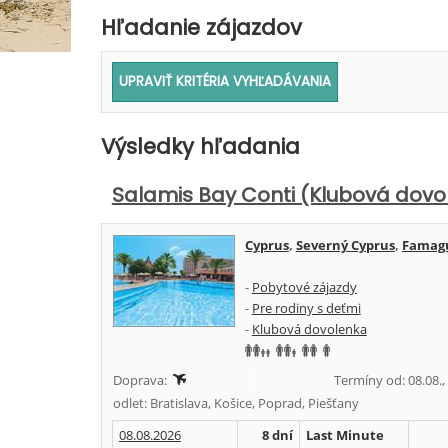
Hľadanie zájazdov
Výsledky hľadania
Salamis Bay Conti (Klubová dovo
Cyprus
,
Severný Cyprus
,
Famagu
-
Pobytové zájazdy
-
Pre rodiny s deťmi
-
Klubová dovolenka
Doprava:
Termíny od: 08.08.,
odlet: Bratislava, Košice, Poprad, Piešťany
08.08.2026
8 dní
Last Minute