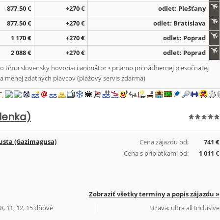
877,50 €
+270 €
odlet: Piešťany
877,50 €
+270 €
odlet: Bratislava
1 170 €
+270 €
odlet: Poprad
2 088 €
+270 €
odlet: Poprad
 tímu slovensky hovoriaci animátor • priamo pri nádhernej piesočnatej
a menej zdatných plavcov (plážový servis zdarma)
lenka)
sta (Gazimagusa)
Cena zájazdu od:
741 €
Cena s príplatkami od:
1 011 €
Zobraziť všetky termíny a popis zájazdu »
 8, 11, 12, 15 dňové
Strava: ultra all Inclusive