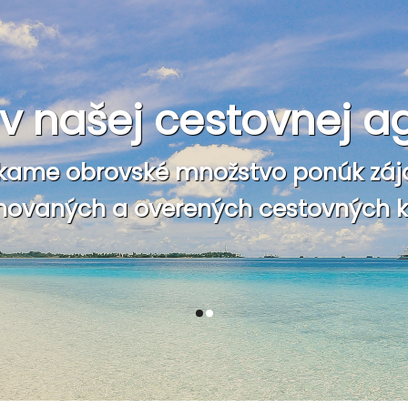
e v našej cestovnej a
kame obrovské množstvo ponúk záj
ovaných a overených cestovných ka
1
2