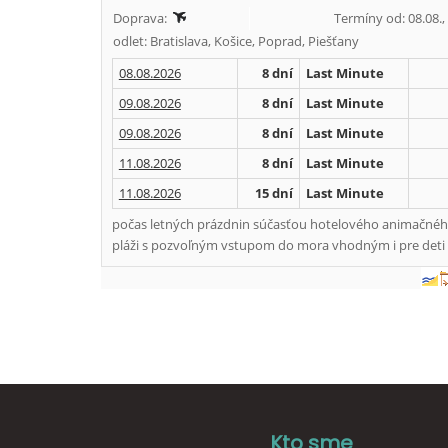
Doprava:
Termíny od: 08.08.,
odlet: Bratislava, Košice, Poprad, Piešťany
08.08.2026
8 dní
Last Minute
09.08.2026
8 dní
Last Minute
09.08.2026
8 dní
Last Minute
11.08.2026
8 dní
Last Minute
11.08.2026
15 dní
Last Minute
počas letných prázdnin súčasťou hotelového animačného
pláži s pozvoľným vstupom do mora vhodným i pre deti 
Kto sme