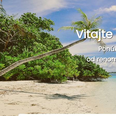
Vitajt
Ponú
od renom