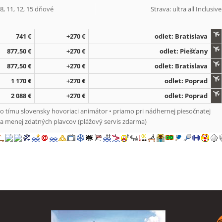
 8, 11, 12, 15 dňové
Strava: ultra all Inclusive
741 €
+270 €
odlet: Bratislava
877,50 €
+270 €
odlet: Piešťany
877,50 €
+270 €
odlet: Bratislava
1 170 €
+270 €
odlet: Poprad
2 088 €
+270 €
odlet: Poprad
 tímu slovensky hovoriaci animátor • priamo pri nádhernej piesočnatej
a menej zdatných plavcov (plážový servis zdarma)