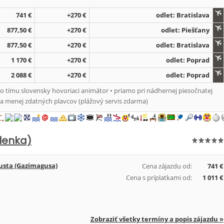
741 €
+270 €
odlet: Bratislava
877,50 €
+270 €
odlet: Piešťany
877,50 €
+270 €
odlet: Bratislava
1 170 €
+270 €
odlet: Poprad
2 088 €
+270 €
odlet: Poprad
 tímu slovensky hovoriaci animátor • priamo pri nádhernej piesočnatej
a menej zdatných plavcov (plážový servis zdarma)
lenka)
sta (Gazimagusa)
Cena zájazdu od:
741 €
Cena s príplatkami od:
1 011 €
Zobraziť všetky termíny a popis zájazdu »