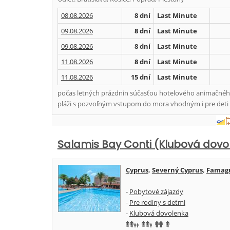
08.08.2026
8 dní
Last Minute
09.08.2026
8 dní
Last Minute
09.08.2026
8 dní
Last Minute
11.08.2026
8 dní
Last Minute
11.08.2026
15 dní
Last Minute
počas letných prázdnin súčasťou hotelového animačného
pláži s pozvoľným vstupom do mora vhodným i pre deti 
Salamis Bay Conti (Klubová dovo
Cyprus
,
Severný Cyprus
,
Famagu
-
Pobytové zájazdy
-
Pre rodiny s deťmi
-
Klubová dovolenka