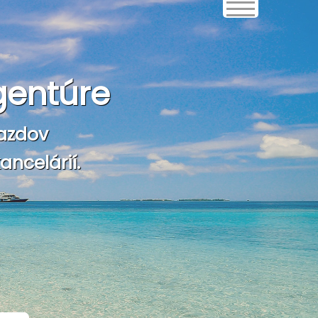
gentúre
azdov
ncelárií.