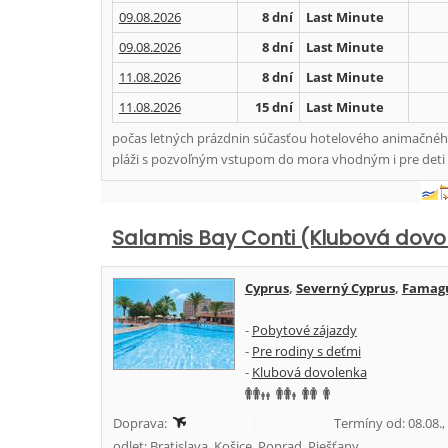
09.08.2026
8 dní
Last Minute
09.08.2026
8 dní
Last Minute
11.08.2026
8 dní
Last Minute
11.08.2026
15 dní
Last Minute
počas letných prázdnin súčasťou hotelového animačného
pláži s pozvoľným vstupom do mora vhodným i pre deti 
Salamis Bay Conti (Klubová dovo
Cyprus
,
Severný Cyprus
,
Famagu
-
Pobytové zájazdy
-
Pre rodiny s deťmi
-
Klubová dovolenka
Doprava:
Termíny od: 08.08.,
odlet: Bratislava, Košice, Poprad, Piešťany