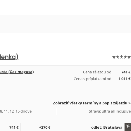
lenka)
sta (Gazimagusa)
Cena zájazdu od:
741 €
Cena s príplatkami od:
1 011 €
Zobraziť všetky termíny a popis zájazdu »
 8, 11, 12, 15 dňové
Strava: ultra all Inclusive
741 €
+270 €
odlet: Bratislava