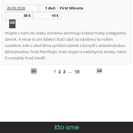
26.09.2026
1 deň
First Minute
36 €
+0 €
Vtúpte s nami do sveta, ktorému dominujú krásne hrady a elegantný
zámok. A nie je to ani ďaleko! Stačí zájsť na návštevu ku našim
susedom, kde v okolí Brna vyrástol zámok Litomyšl s aristokratickou
dôstojnosťou, hrad Pernštejn, hrdo stojaci a nedobytný stovky rokov
či rozsiahly hrad Vavěří.
1
2
3
...
10
Kto sme