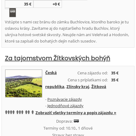
35 €
+0 €
Vstúpte s nami cez bránu do zámku Buchlovice, ktorého baroko je tu
oslavou krásy. Zavítame aj do najstaršieho hradu Buchlov, ktorý
ukrýva hotové svetské skvosty. Neujde nám ani Velehrad a Hodonín,
ktoré sa zapísali do bohatých dejín našich susedov.
Za tajomstvom Žítkovských bohýň
Česká
Cena zájazdu od:
35 €
Cena s príplatkami od:
35 €
republika
,
Zlínsky kraj
,
Žítková
-
Poznávacie zájazdy
-
Jednodňové zájazdy
Zobraziť všetky termíny a popis zájazdu »
Doprava:
Termíny od: 10.10., 1 dňové
Strava: bez stravy