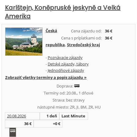
Karlštejn, Koněpruské jeskyně a Velká
Amerika
Česká
Cena zájazdu od:
36 €
Cena s príplatkami od:
36 €
republika
,
Stredočeský kraj
-
Poznávacie zájazdy
-
Detské zájazdy, tábory
-
Jednodňové zájazdy
Zobraziť všetky termíny a popis zájazdu »
Doprava:
Termíny od: 20.08., 1 dňové
Strava: bez stravy
nástupné miesto: ZR, JI, BM, ZR, HU
20.08.2026
1 deň
Last Minute
36 €
+0 €