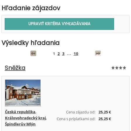
Hľadanie zájazdov
Výsledky hľadania
1
2
3
...
10
Sněžka
Česká republika
,
Cena zájazdu od:
25,25 €
Královohradecký kraj
,
Cena s príplatkami od:
25,25 €
Špindlerův Mlýn