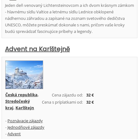
Jeden deň venovaný Lichtensteinovcom a ich dvom krásnym zámkom
- hlavnému sídlu Valtice a letnému sídlu Lednice obklopené
nádhernou záhradou a zapísané na zoznam svetového dedičstva
UNESCO, môžete preskúmať dokonale s nami, pričom vaše kroky
budú sprevádzať fascinujúce príbehy a legendy.
Advent na Karlštejně
Česká republika
,
Cena zájazdu od:
32 €
Stredočeský
Cena s príplatkami od:
32 €
kraj
,
Karlštejn
-
Poznávacie zájazdy
-
Jednodňové zájazdy
-
Advent