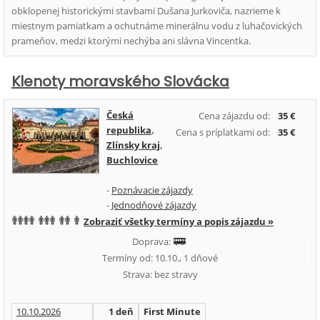
obklopenej historickými stavbami Dušana Jurkoviča, nazrieme k
miestnym pamiatkam a ochutnáme minerálnu vodu z luhačovických
prameňov, medzi ktorými nechýba ani slávna Vincentka.
Klenoty moravského Slovácka
Česká
Cena zájazdu od:
35 €
republika
,
Cena s príplatkami od:
35 €
Zlínsky kraj
,
Buchlovice
-
Poznávacie zájazdy
-
Jednodňové zájazdy
Zobraziť všetky termíny a popis zájazdu »
Doprava:
Termíny od: 10.10., 1 dňové
Strava: bez stravy
10.10.2026
1 deň
First Minute