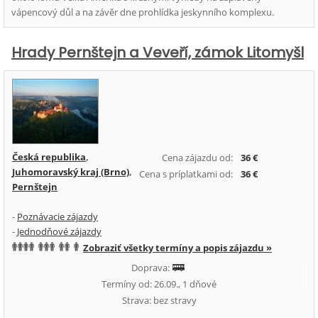
vápencový důl a na závěr dne prohlídka jeskynního komplexu.
Hrady Pernštejn a Veveří, zámok Litomyšl
Česká republika
,
Cena zájazdu od:
36 €
Juhomoravský kraj (Brno)
,
Cena s príplatkami od:
36 €
Pernštejn
-
Poznávacie zájazdy
-
Jednodňové zájazdy
Zobraziť všetky termíny a popis zájazdu »
Doprava:
Termíny od: 26.09., 1 dňové
Strava: bez stravy