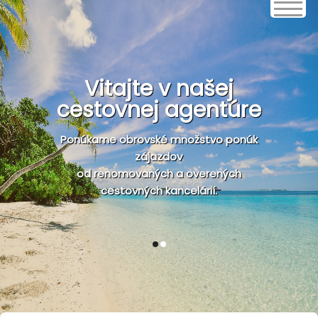
Vitajte v našej
cestovnej agentúre
Ponúkame obrovské množstvo ponúk
zájazdov
od renomovaných a overených
cestovných kancelárií.
1
2