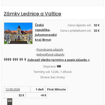
Zámky Lednice a Valtice
Česká
Cena zájazdu od:
32 €
republika
,
Cena s príplatkami od:
32 €
Juhomoravský
kraj (Brno)
-
Poznávacie zájazdy
-
Jednodňové zájazdy
Zobraziť všetky termíny a popis zájazdu »
Doprava:
Termíny od: 12.09., 1 dňové
Strava: bez stravy
12.09.2026
1 deň
First Minute
32 €
+0 €