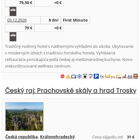
79,50 €
+0 €
03.12.2026
8 dní
First Minute
79 €
+0 €
Tradičný rodinný hotel s nádhernými výhľadmi do okolia. Ubytovanie
v moderných izbách s tradíciou horského hotela. Vyhlásená
reštaurácia ponúkajúca jedlá českej aj medzinárodnej kuchyne. Novo
zrekonštruované wellness centrum.
Český raj: Prachovské skály a hrad Trosky
Česká republika
,
Královohradecký
Cena zájazdu od:
31 €