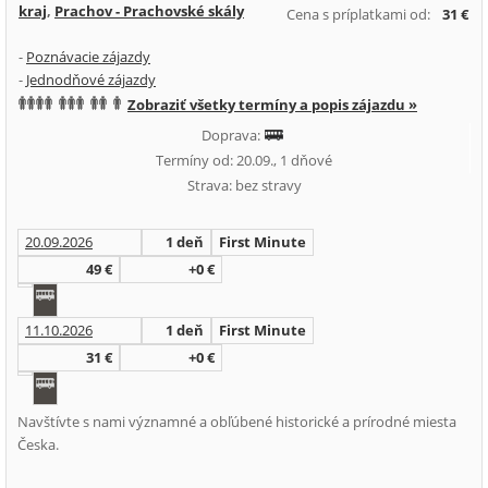
kraj
,
Prachov - Prachovské skály
Cena s príplatkami od:
31 €
-
Poznávacie zájazdy
-
Jednodňové zájazdy
Zobraziť všetky termíny a popis zájazdu »
Doprava:
Termíny od: 20.09., 1 dňové
Strava: bez stravy
20.09.2026
1 deň
First Minute
49 €
+0 €
11.10.2026
1 deň
First Minute
31 €
+0 €
Navštívte s nami významné a obľúbené historické a prírodné miesta
Česka.