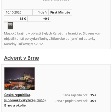
10.10.2026
1 deň
First Minute
35 €
+0 €
Magickú krajinu v oblasti Bielych Karpát na hranici so Slovenskom
objavili turisti po vydaní knihy „Žítkovské bohyne“ od autorky
Kataríny Tučkovej v r.2012.
Advent v Brne
Česká republika
,
Cena zájazdu od:
35 €
Juhomoravský kraj (Brno)
,
Cena s príplatkami od:
35 €
Brno a okolie