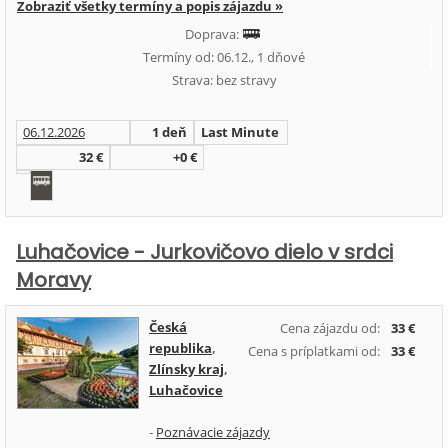
Zobraziť všetky termíny a popis zájazdu »
Doprava:
Termíny od: 06.12., 1 dňové
Strava: bez stravy
06.12.2026
1 deň
Last Minute
32 €
+0 €
Luhačovice - Jurkovičovo dielo v srdci
Moravy
Česká
Cena zájazdu od:
33 €
republika
,
Cena s príplatkami od:
33 €
Zlínsky kraj
,
Luhačovice
-
Poznávacie zájazdy