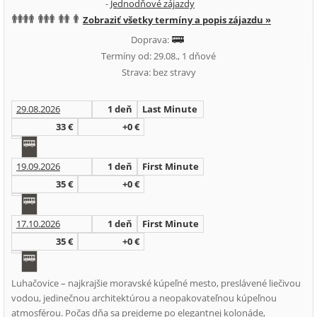
-
Jednodňové zájazdy
Zobraziť všetky termíny a popis zájazdu »
Doprava:
Termíny od: 29.08., 1 dňové
Strava: bez stravy
29.08.2026
1 deň
Last Minute
33 €
+0 €
19.09.2026
1 deň
First Minute
35 €
+0 €
17.10.2026
1 deň
First Minute
35 €
+0 €
Luhačovice – najkrajšie moravské kúpeľné mesto, preslávené liečivou
vodou, jedinečnou architektúrou a neopakovateľnou kúpeľnou
atmosférou. Počas dňa sa prejdeme po elegantnej kolonáde,