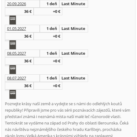
20.09.2026
1 deň
Last Minute
36 €
+0 €
01.05.2027
1 deň
Last Minute
36 €
+0 €
08.05.2027
1 deň
Last Minute
36 €
+0 €
08.07.2027
1 deň
Last Minute
36 €
+0 €
Poznejte krásy naší země a vydejte se s námi do odlehlých koutů
republiky! Připravili jsme pro vás sérii poznávacích zájezdů, které vám
představí známá i neznámá místa naší malé leč různorodé vlasti.
Tentokrát se vydáme na západ od Prahy do oblasti Berounska. Čeká
nás návštěva nejznámějšího českého hradu Karlštejn, procházka
okolo lomu Velká Amerika s krásnými výhledy na zaplavený