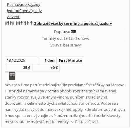
-
Poznávacie zájazdy
-
Jednodňové zájazdy
-
Advent
Zobraziť všetky termíny a popis zájazdu »
Doprava:
Termíny od: 13.12., 1 dňové
Strava: bez stravy
13.12.2026
1 deň
First Minute
35 €
+0 €
Advent v Brne patrí medzi najkrajšie predvianočné zážitky na Morave.
Historické námestia sa v tomto období rozžiaria tisíckami svetiel,
stánky rozvoniavajú vareným vínom, punčom a tradičnými
dobrotami a celé mesto dýcha sviatočnou atmosférou. Poďte sa s
nami vydať na výlet do moravskej metropoly, kde okrem adventných
trhov spoznáme aj zaujímavé múzeum dizajnu a historické skvosty
mesta vrátane majestátnej Katedrály sv. Petra a Pavla.