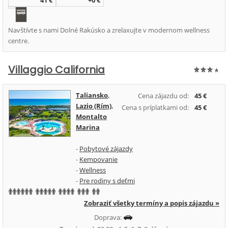
41 €
+0 €
Navštívte s nami Dolné Rakúsko a zrelaxujte v modernom wellness
centre.
Villaggio California
Taliansko
,
Cena zájazdu od:
45 €
Lazio (Rím)
,
Cena s príplatkami od:
45 €
Montalto
Marina
-
Pobytové zájazdy
-
Kempovanie
-
Wellness
-
Pre rodiny s deťmi
Zobraziť všetky termíny a popis zájazdu »
Doprava: