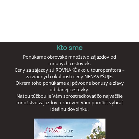
Kto sme
Ponúkame obrovské množstvo zájazdov od
mnohých cestoviek.
Ceny za zájazdy sú ROVNAKÉ ako u touroperátora –
za žiadnych okolností ceny NENAVYŠUJE.
Okrem toho ponúkame aj pôvodné bonusy a zľavy
od danej cestovky.
Našou túžbou je Vám sprostredkovať čo najväčšie
množstvo zájazdov a zároveň Vám pomôcť vybrať
ideálnu dovolnku.