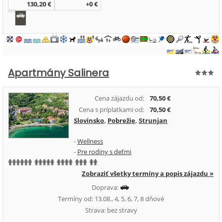
130,20 €
+0 €
Apartmány Salinera
Cena zájazdu od:
70,50 €
Cena s príplatkami od:
70,50 €
Slovinsko
,
Pobrežie
,
Strunjan
-
Wellness
-
Pre rodiny s deťmi
Zobraziť všetky termíny a popis zájazdu »
Doprava:
Termíny od: 13.08., 4, 5, 6, 7, 8 dňové
Strava: bez stravy