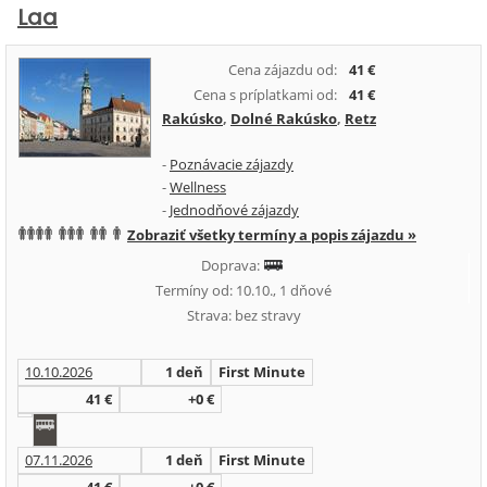
Laa
Cena zájazdu od:
41 €
Cena s príplatkami od:
41 €
Rakúsko
,
Dolné Rakúsko
,
Retz
-
Poznávacie zájazdy
-
Wellness
-
Jednodňové zájazdy
Zobraziť všetky termíny a popis zájazdu »
Doprava:
Termíny od: 10.10., 1 dňové
Strava: bez stravy
10.10.2026
1 deň
First Minute
41 €
+0 €
07.11.2026
1 deň
First Minute