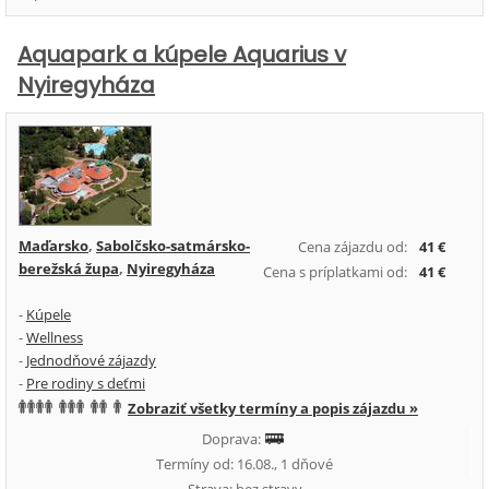
Aquapark a kúpele Aquarius v
Nyiregyháza
Maďarsko
,
Sabolčsko-satmársko-
Cena zájazdu od:
41 €
berežská župa
,
Nyiregyháza
Cena s príplatkami od:
41 €
-
Kúpele
-
Wellness
-
Jednodňové zájazdy
-
Pre rodiny s deťmi
Zobraziť všetky termíny a popis zájazdu »
Doprava:
Termíny od: 16.08., 1 dňové