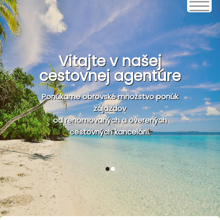
Vitajte v našej
cestovnej agentúre
Ponúkame obrovské množstvo ponúk
zájazdov
od renomovaných a overených
cestovných kancelárií.
1
2