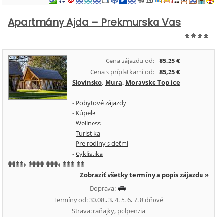
Apartmány Ajda – Prekmurska Vas
Cena zájazdu od:
85,25 €
Cena s príplatkami od:
85,25 €
Slovinsko
,
Mura
,
Moravske Toplice
-
Pobytové zájazdy
-
Kúpele
-
Wellness
-
Turistika
-
Pre rodiny s deťmi
-
Cyklistika
Zobraziť všetky termíny a popis zájazdu »
Doprava:
Termíny od: 30.08., 3, 4, 5, 6, 7, 8 dňové
Strava: raňajky, polpenzia