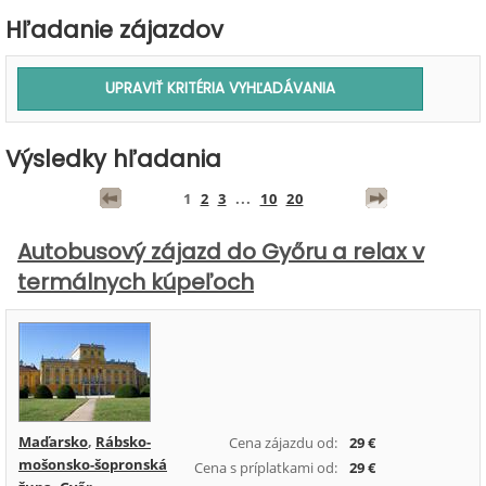
Hľadanie zájazdov
Výsledky hľadania
1
2
3
...
10
20
Autobusový zájazd do Győru a relax v
termálnych kúpeľoch
Maďarsko
,
Rábsko-
Cena zájazdu od:
29 €
mošonsko-šopronská
Cena s príplatkami od:
29 €