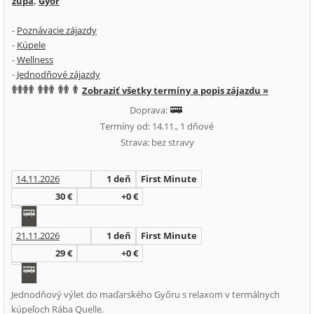
župa
,
Győr
-
Poznávacie zájazdy
-
Kúpele
-
Wellness
-
Jednodňové zájazdy
Zobraziť všetky termíny a popis zájazdu »
Doprava:
Termíny od: 14.11., 1 dňové
Strava: bez stravy
14.11.2026
1 deň
First Minute
30 €
+0 €
21.11.2026
1 deň
First Minute
29 €
+0 €
Jednodňový výlet do maďarského Győru s relaxom v termálnych
kúpeľoch Rába Quelle.