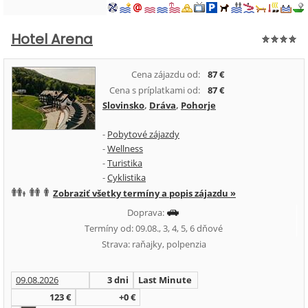
Hotel Arena
Cena zájazdu od:
87 €
Cena s príplatkami od:
87 €
Slovinsko
,
Dráva
,
Pohorje
-
Pobytové zájazdy
-
Wellness
-
Turistika
-
Cyklistika
Zobraziť všetky termíny a popis zájazdu »
Doprava:
Termíny od: 09.08., 3, 4, 5, 6 dňové
Strava: raňajky, polpenzia
09.08.2026
3 dni
Last Minute
123 €
+0 €