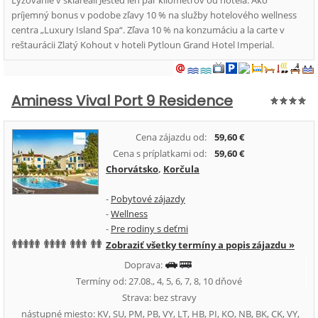
Lyžovanie v skiareáli Ještěd len pár kilometrov od hotela. Ako
príjemný bonus v podobe zľavy 10 % na služby hotelového wellness
centra „Luxury Island Spa“. Zľava 10 % na konzumáciu a la carte v
reštaurácii Zlatý Kohout v hoteli Pytloun Grand Hotel Imperial.
Aminess Vival Port 9 Residence
Cena zájazdu od:
59,60 €
Cena s príplatkami od:
59,60 €
Chorvátsko
,
Korčula
-
Pobytové zájazdy
-
Wellness
-
Pre rodiny s deťmi
Zobraziť všetky termíny a popis zájazdu »
Doprava:
Termíny od: 27.08., 4, 5, 6, 7, 8, 10 dňové
Strava: bez stravy
nástupné miesto: KV, SU, PM, PB, VY, LT, HB, PI, KO, NB, BK, CK, VY,