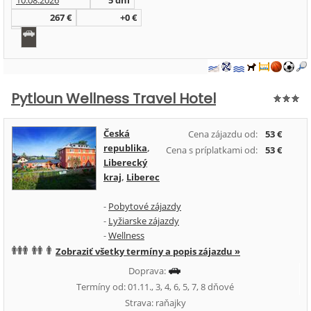
10.08.2026
5 dní
267 €
+0 €
Pytloun Wellness Travel Hotel
Česká
Cena zájazdu od:
53 €
republika
,
Cena s príplatkami od:
53 €
Liberecký
kraj
,
Liberec
-
Pobytové zájazdy
-
Lyžiarske zájazdy
-
Wellness
Zobraziť všetky termíny a popis zájazdu »
Doprava:
Termíny od: 01.11., 3, 4, 6, 5, 7, 8 dňové
Strava: raňajky