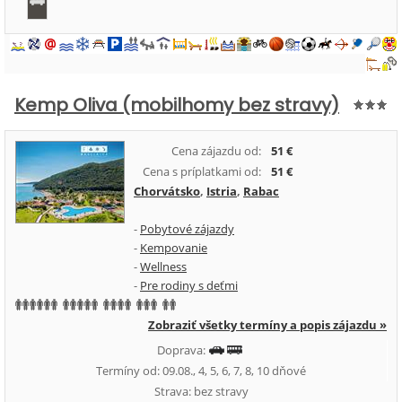
Kemp Oliva (mobilhomy bez stravy)
Cena zájazdu od:
51 €
Cena s príplatkami od:
51 €
Chorvátsko
,
Istria
,
Rabac
-
Pobytové zájazdy
-
Kempovanie
-
Wellness
-
Pre rodiny s deťmi
Zobraziť všetky termíny a popis zájazdu »
Doprava:
Termíny od: 09.08., 4, 5, 6, 7, 8, 10 dňové
Strava: bez stravy