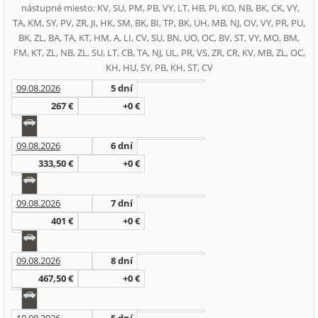
nástupné miesto: KV, SU, PM, PB, VY, LT, HB, PI, KO, NB, BK, CK, VY,
TA, KM, SY, PV, ZR, JI, HK, SM, BK, BI, TP, BK, UH, MB, NJ, OV, VY, PR, PU,
BK, ZL, BA, TA, KT, HM, A, LI, CV, SU, BN, UO, OC, BV, ST, VY, MO, BM,
FM, KT, ZL, NB, ZL, SU, LT, CB, TA, NJ, UL, PR, VS, ZR, CR, KV, MB, ZL, OC,
KH, HU, SY, PB, KH, ST, CV
09.08.2026
5 dní
267 €
+0 €
09.08.2026
6 dní
333,50 €
+0 €
09.08.2026
7 dní
401 €
+0 €
09.08.2026
8 dní
467,50 €
+0 €