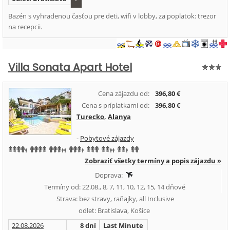
Bazén s vyhradenou časťou pre deti, wifi v lobby, za poplatok: trezor
na recepcii.
Villa Sonata Apart Hotel
Cena zájazdu od:
396,80 €
Cena s príplatkami od:
396,80 €
Turecko
,
Alanya
-
Pobytové zájazdy
Zobraziť všetky termíny a popis zájazdu »
Doprava:
Termíny od: 22.08., 8, 7, 11, 10, 12, 15, 14 dňové
Strava: bez stravy, raňajky, all Inclusive
odlet: Bratislava, Košice
22.08.2026
8 dní
Last Minute