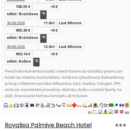
748,55 €
+0 €
odlet: Bratislava
30.08.2026
11 dní
Last Minute
905,30 €
+0 €
odlet: Bratislava
30.08.2026
12 dní
Last Minute
963,14 €
+0 €
odlet: Košice
Piesočnato-kamienková pláž s beach barom sa nachádza priamo pri
hoteli cez miestnu komunikáciu. Hotel má vybudovaný bezbariérový
prístup a klientom ponúka reštauráciu, bary, bazény, tobogan, SPA
centrum, kozmetické procedúry, lekársku službu a vodné športy na
pláži. Stravovanie formou konceptu all inclusive.
Royalisa Palmiye Beach Hotel