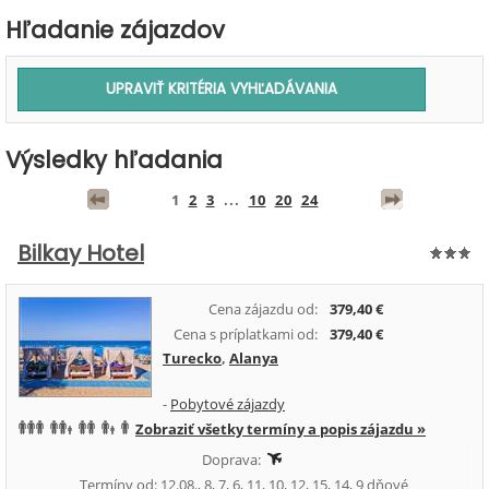
Hľadanie zájazdov
Výsledky hľadania
1
2
3
...
10
20
24
Bilkay Hotel
Cena zájazdu od:
379,40 €
Cena s príplatkami od:
379,40 €
Turecko
,
Alanya
-
Pobytové zájazdy
Zobraziť všetky termíny a popis zájazdu »
Doprava:
Termíny od: 12.08., 8, 7, 6, 11, 10, 12, 15, 14, 9 dňové