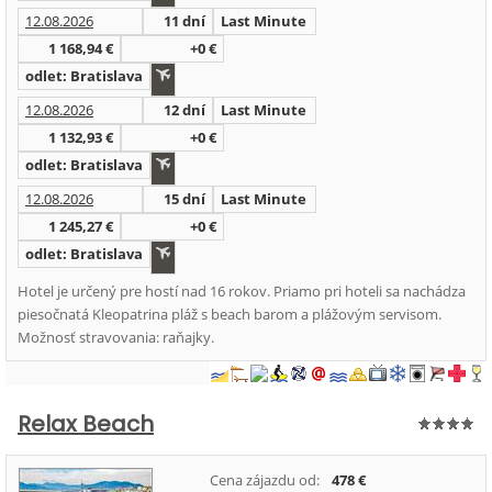
12.08.2026
11 dní
Last Minute
1 168,94 €
+0 €
odlet: Bratislava
12.08.2026
12 dní
Last Minute
1 132,93 €
+0 €
odlet: Bratislava
12.08.2026
15 dní
Last Minute
1 245,27 €
+0 €
odlet: Bratislava
Hotel je určený pre hostí nad 16 rokov. Priamo pri hoteli sa nachádza
piesočnatá Kleopatrina pláž s beach barom a plážovým servisom.
Možnosť stravovania: raňajky.
Relax Beach
Cena zájazdu od:
478 €