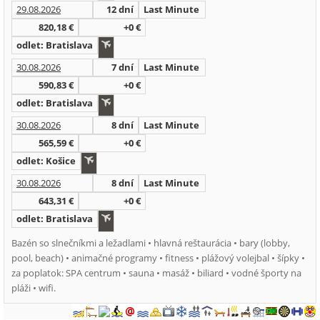
29.08.2026
12 dní
Last Minute
820,18 €
+0 €
odlet: Bratislava
30.08.2026
7 dní
Last Minute
590,83 €
+0 €
odlet: Bratislava
30.08.2026
8 dní
Last Minute
565,59 €
+0 €
odlet: Košice
30.08.2026
8 dní
Last Minute
643,31 €
+0 €
odlet: Bratislava
Bazén so slnečníkmi a ležadlami • hlavná reštaurácia • bary (lobby,
pool, beach) • animačné programy • fitness • plážový volejbal • šípky •
za poplatok: SPA centrum • sauna • masáž • biliard • vodné športy na
pláži • wifi.