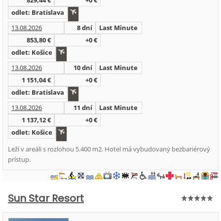
829,44 €
+0 €
odlet: Bratislava
13.08.2026
8 dní
Last Minute
853,80 €
+0 €
odlet: Košice
13.08.2026
10 dní
Last Minute
1 151,04 €
+0 €
odlet: Bratislava
13.08.2026
11 dní
Last Minute
1 137,12 €
+0 €
odlet: Košice
Leží v areáli s rozlohou 5.400 m2. Hotel má vybudovaný bezbariérový
prístup.
Sun Star Resort