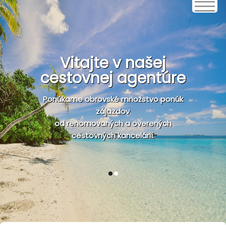
Vitajte v našej
cestovnej agentúre
Ponúkame obrovské množstvo ponúk
zájazdov
od renomovaných a overených
cestovných kancelárií.
1
2