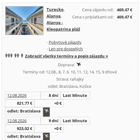
Turecko
,
Cena zájazdu od:
469,47 €
Alanya
,
Cena s príplatkami od:
469,47 €
Alanya -
Kleopatrina pláž
-
Pobytové zájazdy
-
Len pre dospelých
Zobraziť všetky termíny a popis zájazdu »
Doprava:
Termíny od: 12.08., 8, 7, 6, 10, 11, 12, 14, 15, 9 dňové
Strava: raňajky
odlet: Bratislava, Košice
12.08.2026
8 dní
Last Minute
821,77 €
+0 €
odlet: Bratislava
12.08.2026
9 dní
Last Minute
923,02 €
+0 €
odlet: Bratislava