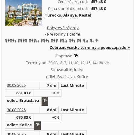
Cena zájazdu od:
457,48 €
Cena s príplatkami od:
457,48 €
Turecko
,
Alanya
,
Kestel
-
Pobytové zájazdy
-
Pre rodiny s deťmi
Zobraziť všetky termíny a popis zájazdu »
Doprava:
Termíny od: 30.08., 8, 7, 11, 10, 12, 15, 14 dňové
Strava: all Inclusive
odlet: Bratislava, Košice
30.08.2026
7 dní
Last Minute
681,03 €
+0 €
odlet: Bratislava
30.08.2026
8 dní
Last Minute
670,83 €
+0 €
odlet: Košice
30.08.2026
8 dní
Last Minute