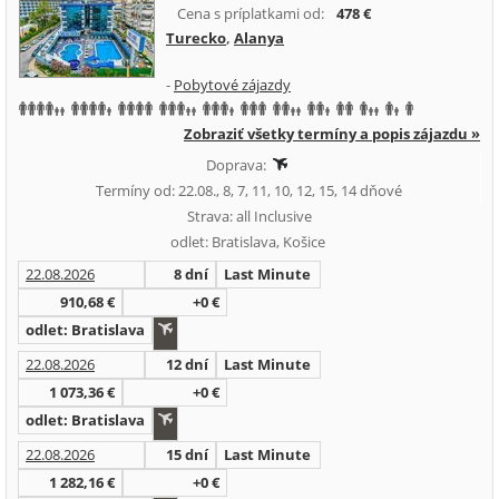
Cena s príplatkami od:
478 €
Turecko
,
Alanya
-
Pobytové zájazdy
Zobraziť všetky termíny a popis zájazdu »
Doprava:
Termíny od: 22.08., 8, 7, 11, 10, 12, 15, 14 dňové
Strava: all Inclusive
odlet: Bratislava, Košice
22.08.2026
8 dní
Last Minute
910,68 €
+0 €
odlet: Bratislava
22.08.2026
12 dní
Last Minute
1 073,36 €
+0 €
odlet: Bratislava
22.08.2026
15 dní
Last Minute
1 282,16 €
+0 €