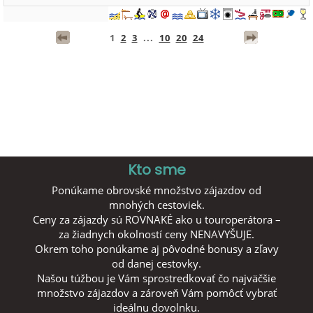
1
2
3
...
10
20
24
Kto sme
Ponúkame obrovské množstvo zájazdov od
mnohých cestoviek.
Ceny za zájazdy sú ROVNAKÉ ako u touroperátora –
za žiadnych okolností ceny NENAVYŠUJE.
Okrem toho ponúkame aj pôvodné bonusy a zľavy
od danej cestovky.
Našou túžbou je Vám sprostredkovať čo najväčšie
množstvo zájazdov a zároveň Vám pomôcť vybrať
ideálnu dovolnku.