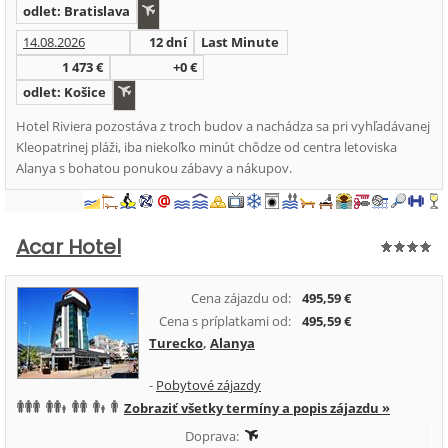
odlet: Bratislava
14.08.2026
12 dní
Last Minute
1 473 €
+0 €
odlet: Košice
Hotel Riviera pozostáva z troch budov a nachádza sa pri vyhľadávanej
Kleopatrinej pláži, iba niekoľko minút chôdze od centra letoviska
Alanya s bohatou ponukou zábavy a nákupov.
Acar Hotel
Cena zájazdu od:
495,59 €
Cena s príplatkami od:
495,59 €
Turecko
,
Alanya
-
Pobytové zájazdy
Zobraziť všetky termíny a popis zájazdu »
Doprava: