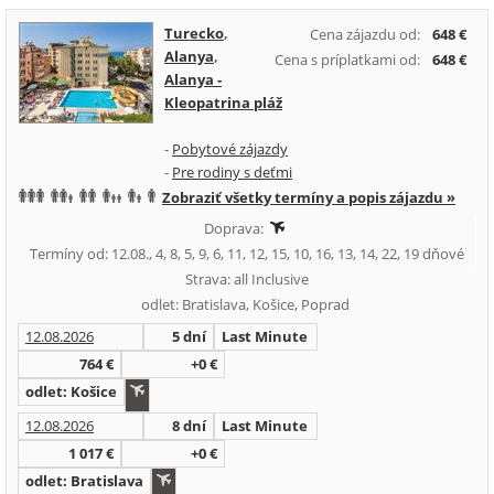
Turecko
,
Cena zájazdu od:
648 €
Alanya
,
Cena s príplatkami od:
648 €
Alanya -
Kleopatrina pláž
-
Pobytové zájazdy
-
Pre rodiny s deťmi
Zobraziť všetky termíny a popis zájazdu »
Doprava:
Termíny od: 12.08., 4, 8, 5, 9, 6, 11, 12, 15, 10, 16, 13, 14, 22, 19 dňové
Strava: all Inclusive
odlet: Bratislava, Košice, Poprad
12.08.2026
5 dní
Last Minute
764 €
+0 €
odlet: Košice
12.08.2026
8 dní
Last Minute
1 017 €
+0 €
odlet: Bratislava