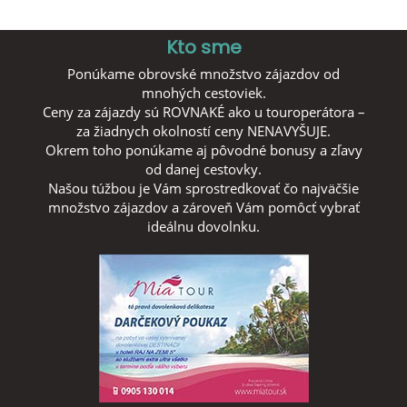
Kto sme
Ponúkame obrovské množstvo zájazdov od
mnohých cestoviek.
Ceny za zájazdy sú ROVNAKÉ ako u touroperátora –
za žiadnych okolností ceny NENAVYŠUJE.
Okrem toho ponúkame aj pôvodné bonusy a zľavy
od danej cestovky.
Našou túžbou je Vám sprostredkovať čo najväčšie
množstvo zájazdov a zároveň Vám pomôcť vybrať
ideálnu dovolnku.