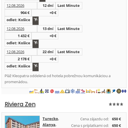
12.08.2026
12 dní
Last Minute
904 €
+0 €
odlet: Košice
12.08.2026
13 dní
Last Minute
1 432 €
+0 €
odlet: Košice
12.08.2026
22 dní
Last Minute
2 178 €
+0 €
odlet: Košice
Pláž Kleopatra oddelená od hotela pobrežnou komunikáciou a
promenádou.
Riviera Zen
Turecko
,
Cena zájazdu od:
650 €
Alanya
,
Cena s príplatkami od:
650 €