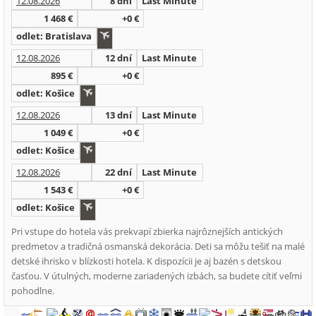
12.08.2026
8 dní
Last Minute
1 468 €
+0 €
odlet: Bratislava
12.08.2026
12 dní
Last Minute
895 €
+0 €
odlet: Košice
12.08.2026
13 dní
Last Minute
1 049 €
+0 €
odlet: Košice
12.08.2026
22 dní
Last Minute
1 543 €
+0 €
odlet: Košice
Pri vstupe do hotela vás prekvapí zbierka najrôznejších antických
predmetov a tradičná osmanská dekorácia. Deti sa môžu tešiť na malé
detské ihrisko v blízkosti hotela. K dispozícii je aj bazén s detskou
časťou. V útulných, moderne zariadených izbách, sa budete cítiť veľmi
pohodlne.