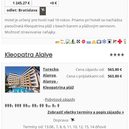
1 245,27 €
+0 €
odlet: Bratislava
Hotel je určený pre hostí nad 16 rokov. Priamo pri hoteli sa nachádza
piesočnatá Kleopatrina pláž s beach barom a plážovým servisom.
Možnosť stravovania: raňajky.
Kleopatra Alaiye
Turecko
,
Cena zájazdu od:
563,80 €
Alanya
,
Cena s príplatkami od:
563,80 €
Alanya -
Kleopatrina pláž
-
Pobytové zájazdy
Zobraziť všetky termíny a popis zájazdu »
Doprava:
Termíny od: 13.08., 7, 8, 6, 11, 10, 12, 15, 14 dňové