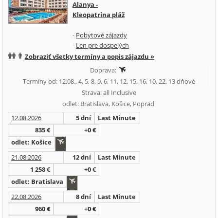
Alanya -
Kleopatrina pláž
-
Pobytové zájazdy
-
Len pre dospelých
Zobraziť všetky termíny a popis zájazdu »
Doprava:
Termíny od: 12.08., 4, 5, 8, 9, 6, 11, 12, 15, 16, 10, 22, 13 dňové
Strava: all Inclusive
odlet: Bratislava, Košice, Poprad
12.08.2026
5 dní
Last Minute
835 €
+0 €
odlet: Košice
21.08.2026
12 dní
Last Minute
1 258 €
+0 €
odlet: Bratislava
22.08.2026
8 dní
Last Minute
960 €
+0 €