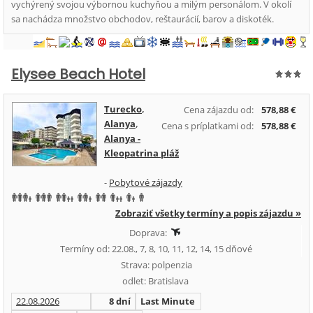
vychýrený svojou výbornou kuchyňou a milým personálom. V okolí
sa nachádza množstvo obchodov, reštaurácií, barov a diskoték.
Elysee Beach Hotel
Turecko
,
Cena zájazdu od:
578,88 €
Alanya
,
Cena s príplatkami od:
578,88 €
Alanya -
Kleopatrina pláž
-
Pobytové zájazdy
Zobraziť všetky termíny a popis zájazdu »
Doprava:
Termíny od: 22.08., 7, 8, 10, 11, 12, 14, 15 dňové
Strava: polpenzia
odlet: Bratislava
22.08.2026
8 dní
Last Minute