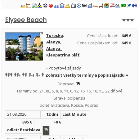
Elysee Beach
Turecko
,
Cena zájazdu od:
645 €
Alanya
,
Cena s príplatkami od:
645 €
Alanya -
Kleopatrina pláž
-
Pobytové zájazdy
Zobraziť všetky termíny a popis zájazdu »
Doprava:
Termíny od: 21.08., 5, 8, 9, 11, 6, 12, 16, 15, 10, 13, 22 dňové
Strava: polpenzia
odlet: Bratislava, Košice, Poprad
21.08.2026
12 dní
Last Minute
895 €
+0 €
odlet: Bratislava