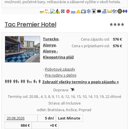
možnosti, početné bary, reštaurácie a zábavné vyžitie v okolí hotela.
Tac Premier Hotel
Turecko
,
Cena zájazdu od:
576 €
Alanya
,
Cena s príplatkami od:
576 €
Alanya -
Kleopatrina pláž
-
Pobytové zájazdy
-
Pre rodiny s deťmi
Zobraziť všetky termíny a popis zájazdu »
Doprava:
Termíny od: 20.08., 4, 5, 8, 9, 11, 6, 12, 16, 15, 10, 14, 13, 19, 22 dňové
Strava: all Inclusive
odlet: Bratislava, Košice, Poprad
20.08.2026
5 dní
Last Minute
684 €
+0 €