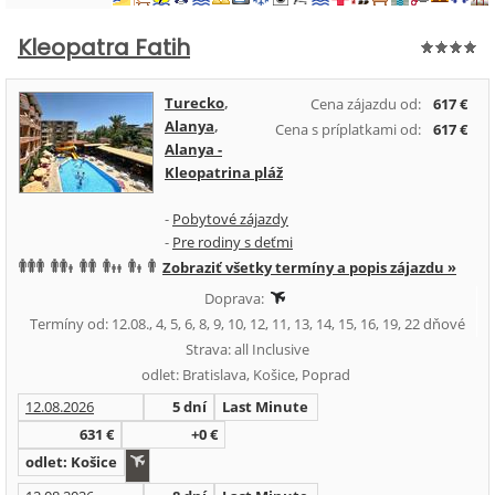
Kleopatra Fatih
Turecko
,
Cena zájazdu od:
617 €
Alanya
,
Cena s príplatkami od:
617 €
Alanya -
Kleopatrina pláž
-
Pobytové zájazdy
-
Pre rodiny s deťmi
Zobraziť všetky termíny a popis zájazdu »
Doprava:
Termíny od: 12.08., 4, 5, 6, 8, 9, 10, 12, 11, 13, 14, 15, 16, 19, 22 dňové
Strava: all Inclusive
odlet: Bratislava, Košice, Poprad
12.08.2026
5 dní
Last Minute
631 €
+0 €
odlet: Košice