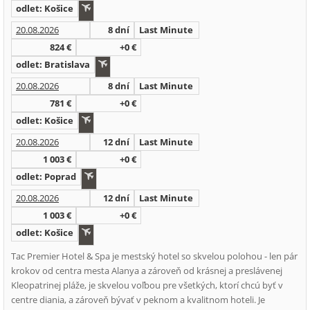
odlet: Košice
20.08.2026
8 dní
Last Minute
824 €
+0 €
odlet: Bratislava
20.08.2026
8 dní
Last Minute
781 €
+0 €
odlet: Košice
20.08.2026
12 dní
Last Minute
1 003 €
+0 €
odlet: Poprad
20.08.2026
12 dní
Last Minute
1 003 €
+0 €
odlet: Košice
Tac Premier Hotel & Spa je mestský hotel so skvelou polohou - len pár
krokov od centra mesta Alanya a zároveň od krásnej a preslávenej
Kleopatrinej pláže, je skvelou voľbou pre všetkých, ktorí chcú byť v
centre diania, a zároveň bývať v peknom a kvalitnom hoteli. Je