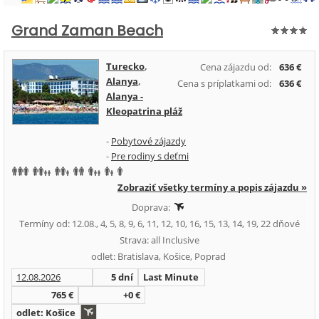
Grand Zaman Beach
Turecko
,
Cena zájazdu od:
636 €
Alanya
,
Cena s príplatkami od:
636 €
Alanya -
Kleopatrina pláž
-
Pobytové zájazdy
-
Pre rodiny s deťmi
Zobraziť všetky termíny a popis zájazdu »
Doprava:
Termíny od: 12.08., 4, 5, 8, 9, 6, 11, 12, 10, 16, 15, 13, 14, 19, 22 dňové
Strava: all Inclusive
odlet: Bratislava, Košice, Poprad
12.08.2026
5 dní
Last Minute
765 €
+0 €
odlet: Košice