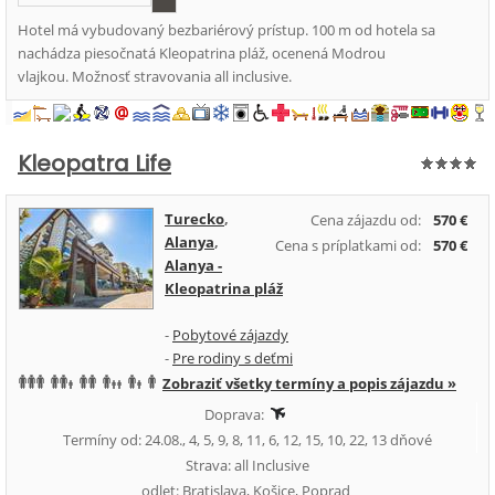
Hotel má vybudovaný bezbariérový prístup. 100 m od hotela sa
nachádza piesočnatá Kleopatrina pláž, ocenená Modrou
vlajkou. Možnosť stravovania all inclusive.
Kleopatra Life
Turecko
,
Cena zájazdu od:
570 €
Alanya
,
Cena s príplatkami od:
570 €
Alanya -
Kleopatrina pláž
-
Pobytové zájazdy
-
Pre rodiny s deťmi
Zobraziť všetky termíny a popis zájazdu »
Doprava:
Termíny od: 24.08., 4, 5, 9, 8, 11, 6, 12, 15, 10, 22, 13 dňové
Strava: all Inclusive
odlet: Bratislava, Košice, Poprad