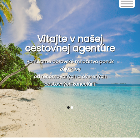
Vitajte v našej
cestovnej agentúre
Ponúkame obrovské množstvo ponúk
zájazdov
od renomovaných a overených
cestovných kancelárií.
1
2