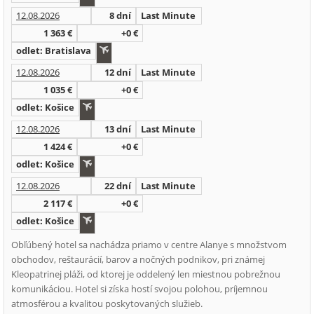
12.08.2026
8 dní
Last Minute
1 363 €
+0 €
odlet: Bratislava
12.08.2026
12 dní
Last Minute
1 035 €
+0 €
odlet: Košice
12.08.2026
13 dní
Last Minute
1 424 €
+0 €
odlet: Košice
12.08.2026
22 dní
Last Minute
2 117 €
+0 €
odlet: Košice
Obľúbený hotel sa nachádza priamo v centre Alanye s množstvom
obchodov, reštaurácií, barov a nočných podnikov, pri známej
Kleopatrinej pláži, od ktorej je oddelený len miestnou pobrežnou
komunikáciou. Hotel si získa hostí svojou polohou, príjemnou
atmosférou a kvalitou poskytovaných služieb.