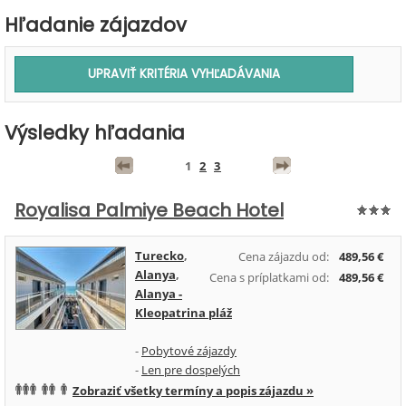
Hľadanie zájazdov
Výsledky hľadania
1
2
3
Royalisa Palmiye Beach Hotel
Turecko
,
Cena zájazdu od:
489,56 €
Alanya
,
Cena s príplatkami od:
489,56 €
Alanya -
Kleopatrina pláž
-
Pobytové zájazdy
-
Len pre dospelých
Zobraziť všetky termíny a popis zájazdu »