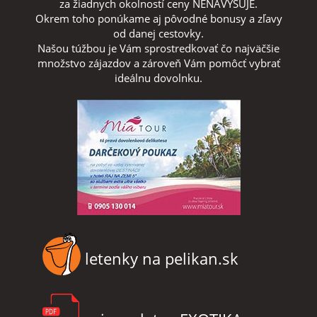
za žiadnych okolností ceny NENAVYŠUJE.
Okrem toho ponúkame aj pôvodné bonusy a zľavy
od danej cestovky.
Našou túžbou je Vám sprostredkovať čo najväčšie
množstvo zájazdov a zároveň Vám pomôcť vybrať
ideálnu dovolnku.
letenky na pelikan.sk