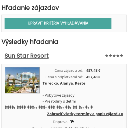
Hľadanie zájazdov
Výsledky hľadania
Sun Star Resort
Cena zájazdu od:
457,48 €
Cena s príplatkami od:
457,48 €
Turecko
,
Alanya
,
Kestel
-
Pobytové zájazdy
-
Pre rodiny s deťmi
Zobraziť všetky termíny a popis zájazdu »
Doprava: