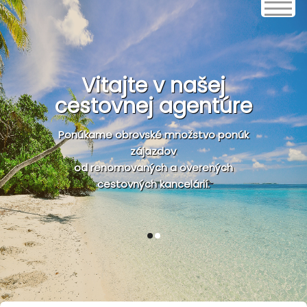
Vitajte v našej
cestovnej agentúre
Ponúkame obrovské množstvo ponúk
zájazdov
od renomovaných a overených
cestovných kancelárií.
1
2