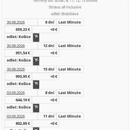
Termíny od: 30.08., 8, 11, 12, 15 dňové
Strava: all Inclusive
odlet: Bratislava
30.08.2026
8 dní
Last Minute
659,23 €
+0 €
odlet: Košice
30.08.2026
12 dní
Last Minute
951,54 €
+0 €
odlet: Košice
30.08.2026
15 dní
Last Minute
993,95 €
+0 €
odlet: Košice
03.09.2026
8 dní
Last Minute
644,19 €
+0 €
odlet: Košice
03.09.2026
11 dní
Last Minute
802,89 €
+0 €