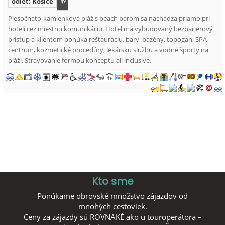
odlet: Košice
Piesočnato-kamienková pláž s beach barom sa nachádza priamo pri
hoteli cez miestnu komunikáciu. Hotel má vybudovaný bezbariérový
prístup a klientom ponúka reštauráciu, bary, bazény, tobogan, SPA
centrum, kozmetické procedúry, lekársku službu a vodné športy na
pláži. Stravovanie formou konceptu all inclusive.
Kto sme
Ponúkame obrovské množstvo zájazdov od
mnohých cestoviek.
Ceny za zájazdy sú ROVNAKÉ ako u touroperátora –