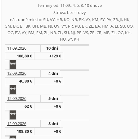
Termíny od: 11.09., 4, 5, 8, 10 dňové
Strava: bez stravy
nástupné miesto: SU, VY, HB, KO, NB, BK, VY, KM, SY, PV, ZR, JI, HK,
SM, BK, BI, BK, UH, MB, NJ, OV, VY, PR, PU, BK, ZL, BA, HM, A, LI, SU, UO,
OC, BV, VY, BM, FM, ZL, NB, ZL, SU, NJ, PR, VS, ZR, CR, MB, ZL, OC, KH,
HU, SY, KH
11.09.2026
10 dní
108,80 €
+129 €
12.09.2026
4 dni
46,80 €
+0 €
12.09.2026
5 dní
62 €
+0 €
12.09.2026
8 dní
108,80 €
+0 €