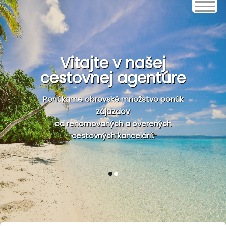
Vitajte v našej
cestovnej agentúre
Ponúkame obrovské množstvo ponúk
zájazdov
od renomovaných a overených
cestovných kancelárií.
1
2