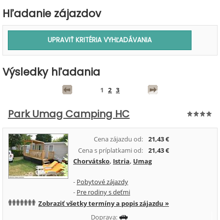
Hľadanie zájazdov
Výsledky hľadania
1
2
3
Park Umag Camping HC
Cena zájazdu od:
21,43 €
Cena s príplatkami od:
21,43 €
Chorvátsko
,
Istria
,
Umag
-
Pobytové zájazdy
-
Pre rodiny s deťmi
Zobraziť všetky termíny a popis zájazdu »
Doprava: