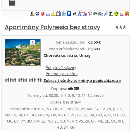
Apartmány Polynesia bez stravy
Cena zájazdu od:
63,60 €
Cena s príplatkami od:
63,60 €
Chorvátsko
,
Istria
,
Umag
-
Pobytové zájazdy
-
Pre rodiny s deťmi
Zobraziť všetky termíny a popis zájazdu »
Doprava:
Termíny od: 30.08., 6, 7, 8, 9, 10, 11, 12 dňové
Strava: bez stravy
nástupné miesto: SU, VY, HB, KO, NB, BK, VY, KM, SY, PV, ZR, JI, HK,
SM, BK, BI, BK, UH, MB, NJ, OV, VY, PR, PU, BK, ZL, BA, HM, A, LI, SU, UO,
OC, BV, VY, BM, FM, ZL, NB, ZL, SU, NJ, PR, VS, ZR, CR, MB, ZL, OC, KH,
HU, SY, KH