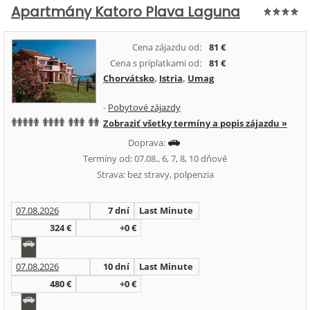
Apartmány Katoro Plava Laguna
Cena zájazdu od:
81 €
Cena s príplatkami od:
81 €
Chorvátsko
,
Istria
,
Umag
-
Pobytové zájazdy
Zobraziť všetky termíny a popis zájazdu »
Doprava:
Termíny od: 07.08., 6, 7, 8, 10 dňové
Strava: bez stravy, polpenzia
07.08.2026
7 dní
Last Minute
324 €
+0 €
07.08.2026
10 dní
Last Minute
480 €
+0 €