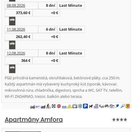
08.08.2026
8 dní
Last Minute
373,60 €
+0 €
11.08.2026
6 dní
Last Minute
262,40 €
+0 €
12.08.2026
8 dní
Last Minute
364 €
+0 €
Pláž prírodná kamenistá, okruhliaková, betónové pláty, cca 250 m.
Každý aspartmán má vybavený kuchynský kút (sporák, kávovar,
mikrovlnná rúra, chladnička, digestor), sprcha a WC, SAT TV, telefón,
WI-FI ZADARMO, trezor, balkón alebo terasa.
Apartmány Amfora