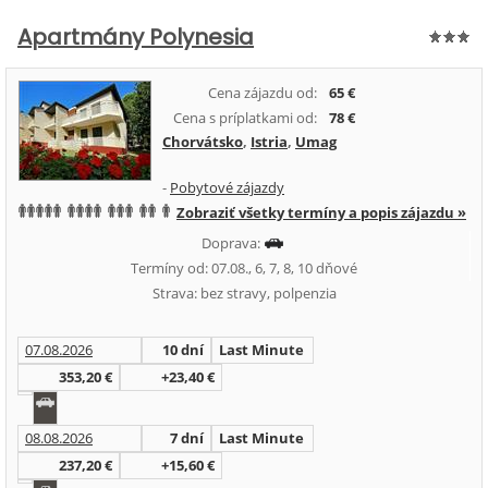
Apartmány Polynesia
Cena zájazdu od:
65 €
Cena s príplatkami od:
78 €
Chorvátsko
,
Istria
,
Umag
-
Pobytové zájazdy
Zobraziť všetky termíny a popis zájazdu »
Doprava:
Termíny od: 07.08., 6, 7, 8, 10 dňové
Strava: bez stravy, polpenzia
07.08.2026
10 dní
Last Minute
353,20 €
+23,40 €
08.08.2026
7 dní
Last Minute
237,20 €
+15,60 €