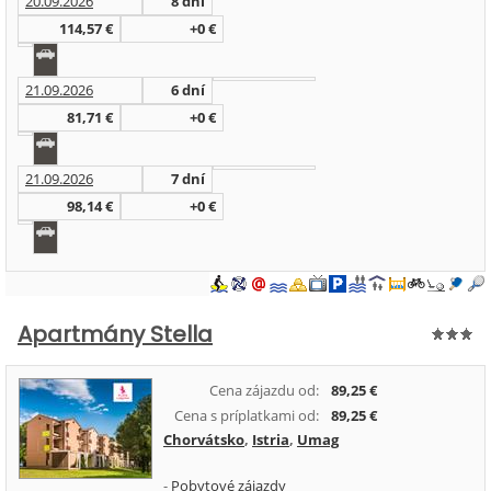
20.09.2026
8 dní
114,57 €
+0 €
21.09.2026
6 dní
81,71 €
+0 €
21.09.2026
7 dní
98,14 €
+0 €
Apartmány Stella
Cena zájazdu od:
89,25 €
Cena s príplatkami od:
89,25 €
Chorvátsko
,
Istria
,
Umag
-
Pobytové zájazdy