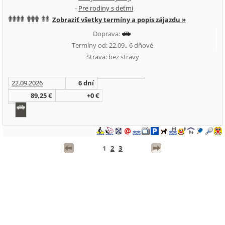
-
Pre rodiny s deťmi
Zobraziť všetky termíny a popis zájazdu »
Doprava:
Termíny od: 22.09., 6 dňové
Strava: bez stravy
22.09.2026
6 dní
89,25 €
+0 €
1
2
3