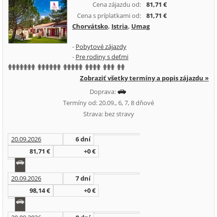
Cena zájazdu od:
81,71 €
Cena s príplatkami od:
81,71 €
Chorvátsko
,
Istria
,
Umag
-
Pobytové zájazdy
-
Pre rodiny s deťmi
Zobraziť všetky termíny a popis zájazdu »
Doprava:
Termíny od: 20.09., 6, 7, 8 dňové
Strava: bez stravy
20.09.2026
6 dní
81,71 €
+0 €
20.09.2026
7 dní
98,14 €
+0 €