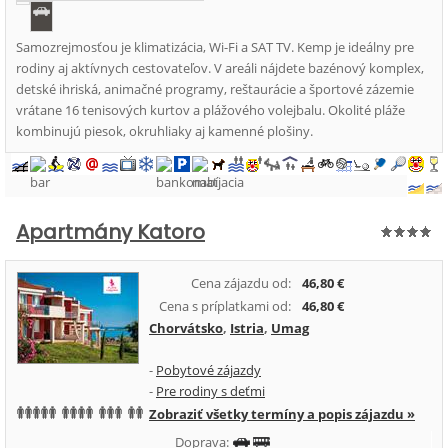
Samozrejmosťou je klimatizácia, Wi-Fi a SAT TV. Kemp je ideálny pre
rodiny aj aktívnych cestovateľov. V areáli nájdete bazénový komplex,
detské ihriská, animačné programy, reštaurácie a športové zázemie
vrátane 16 tenisových kurtov a plážového volejbalu. Okolité pláže
kombinujú piesok, okruhliaky aj kamenné plošiny.
Apartmány Katoro
Cena zájazdu od:
46,80 €
Cena s príplatkami od:
46,80 €
Chorvátsko
,
Istria
,
Umag
-
Pobytové zájazdy
-
Pre rodiny s deťmi
Zobraziť všetky termíny a popis zájazdu »
Doprava: