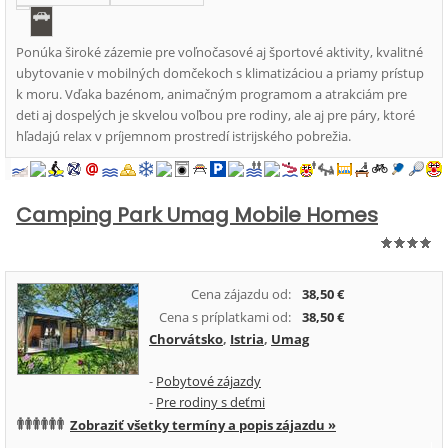
Ponúka široké zázemie pre voľnočasové aj športové aktivity, kvalitné
ubytovanie v mobilných domčekoch s klimatizáciou a priamy prístup
k moru. Vďaka bazénom, animačným programom a atrakciám pre
deti aj dospelých je skvelou voľbou pre rodiny, ale aj pre páry, ktoré
hľadajú relax v príjemnom prostredí istrijského pobrežia.
Camping Park Umag Mobile Homes
Cena zájazdu od:
38,50 €
Cena s príplatkami od:
38,50 €
Chorvátsko
,
Istria
,
Umag
-
Pobytové zájazdy
-
Pre rodiny s deťmi
Zobraziť všetky termíny a popis zájazdu »