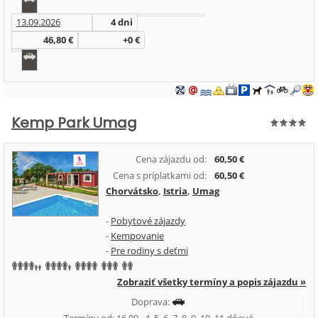
13.09.2026
4 dni
46,80 €
+0 €
Kemp Park Umag
Cena zájazdu od:
60,50 €
Cena s príplatkami od:
60,50 €
Chorvátsko
,
Istria
,
Umag
-
Pobytové zájazdy
-
Kempovanie
-
Pre rodiny s deťmi
Zobraziť všetky termíny a popis zájazdu »
Doprava: