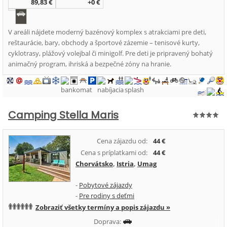
89,83 €
+0 €
V areáli nájdete moderný bazénový komplex s atrakciami pre deti,
reštaurácie, bary, obchody a športové zázemie – tenisové kurty,
cyklotrasy, plážový volejbal či minigolf. Pre deti je pripravený bohatý
animačný program, ihriská a bezpečné zóny na hranie.
Camping Stella Maris
Cena zájazdu od:
44 €
Cena s príplatkami od:
44 €
Chorvátsko
,
Istria
,
Umag
-
Pobytové zájazdy
-
Pre rodiny s deťmi
Zobraziť všetky termíny a popis zájazdu »
Doprava: