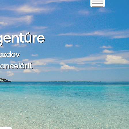
gentúre
azdov
ncelárií.