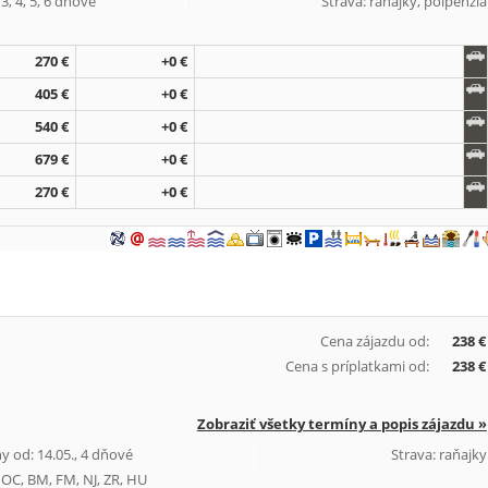
3, 4, 5, 6 dňové
Strava: raňajky, polpenzia
270 €
+0 €
405 €
+0 €
540 €
+0 €
679 €
+0 €
270 €
+0 €
Cena zájazdu od:
238 €
Cena s príplatkami od:
238 €
Zobraziť všetky termíny a popis zájazdu »
y od: 14.05., 4 dňové
Strava: raňajky
, OC, BM, FM, NJ, ZR, HU