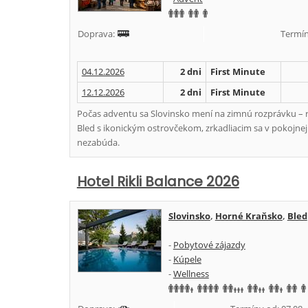
Doprava:
Termín
04.12.2026
2 dni
First Minute
12.12.2026
2 dni
First Minute
Počas adventu sa Slovinsko mení na zimnú rozprávku – rom
Bled s ikonickým ostrovčekom, zrkadliacim sa v pokojnej
nezabúda.
Hotel Rikli Balance 2026
Slovinsko
,
Horné Kraňsko
,
Bled
-
Pobytové zájazdy
-
Kúpele
-
Wellness