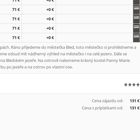
71 €
+0 €
71 €
+0 €
71 €
+0 €
71 €
+0 €
71 €
+0 €
Alpách. Ráno přijedeme do městečka Bled, toto městečko si prohlédneme a
me odsud mít nádherný výhled na městečko i na celé jezero. Dále se
í na Bledském jezeře. Na ostrově nalezneme krásný kostel Panny Marie.
bu po jezeře a na ostrov po vlastní ose.
Cena zájazdu od:
131 €
Cena s príplatkami od:
131 €