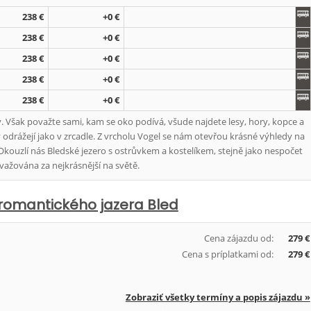
238 €
+0 €
238 €
+0 €
238 €
+0 €
238 €
+0 €
238 €
+0 €
. Však považte sami, kam se oko podívá, všude najdete lesy, hory, kopce a
y odrážejí jako v zrcadle. Z vrcholu Vogel se nám otevřou krásné výhledy na
Okouzlí nás Bledské jezero s ostrůvkem a kostelíkem, stejně jako nespočet
važována za nejkrásnější na světě.
romantického jazera Bled
Cena zájazdu od:
279 €
Cena s príplatkami od:
279 €
Zobraziť všetky termíny a popis zájazdu »