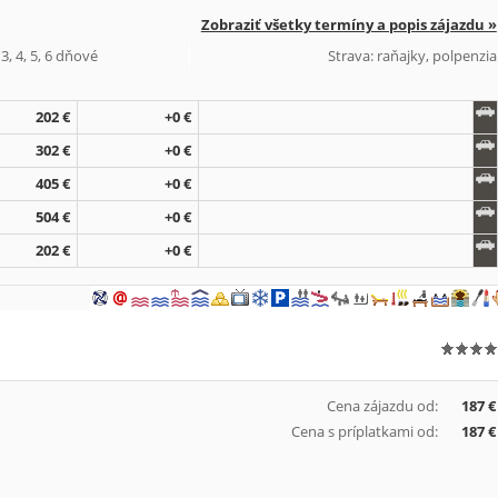
Zobraziť všetky termíny a popis zájazdu »
3, 4, 5, 6 dňové
Strava: raňajky, polpenzia
202 €
+0 €
302 €
+0 €
405 €
+0 €
504 €
+0 €
202 €
+0 €
Cena zájazdu od:
187 €
Cena s príplatkami od:
187 €