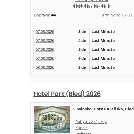
Doprava:
Termíny od: 07.08., 
07.08.2026
3 dni
Last Minute
07.08.2026
4 dni
Last Minute
07.08.2026
5 dní
Last Minute
07.08.2026
6 dní
Last Minute
08.08.2026
3 dni
Last Minute
Hotel Park (Bled) 2026
Slovinsko
,
Horné Kraňsko
,
Bled
-
Pobytové zájazdy
-
Kúpele