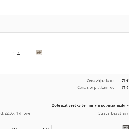
1
2
Cena zájazdu od:
71 €
Cena s príplatkami od:
71 €
Zobraziť všetky termíny a popis zájazdu »
d: 22.05., 1 dňové
Strava: bez stravy