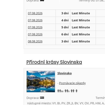
Doprava:
Termíny od: 07.08., 
07.08.2026
3 dni
Last Minute
07.08.2026
4 dni
Last Minute
07.08.2026
5 dní
Last Minute
07.08.2026
6 dní
Last Minute
08.08.2026
3 dni
Last Minute
Přírodní krásy Slovinska
Slovinsko
-
Poznávacie zájazdy
Doprava:
Termín
nástupné miesto: VY, BI, PV, ZR, JI, BV, VY, OV, PR, HM, A