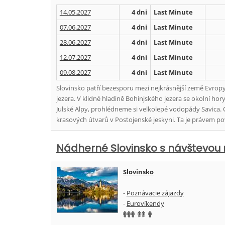
14.05.2027
4 dni
Last Minute
07.06.2027
4 dni
Last Minute
28.06.2027
4 dni
Last Minute
12.07.2027
4 dni
Last Minute
09.08.2027
4 dni
Last Minute
Slovinsko patří bezesporu mezi nejkrásnější země Evropy
jezera. V klidné hladině Bohinjského jezera se okolní hor
Julské Alpy, prohlédneme si velkolepé vodopády Savica. 
krasových útvarů v Postojenské jeskyni. Ta je právem po
Nádherné Slovinsko s návštevou 
Slovinsko
-
Poznávacie zájazdy
-
Eurovíkendy