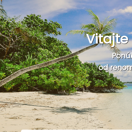
Vitajt
Ponú
od renom