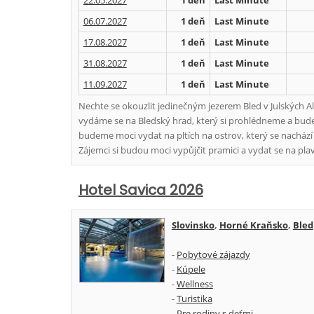
22.05.2027
1 deň
Last Minute
06.07.2027
1 deň
Last Minute
17.08.2027
1 deň
Last Minute
31.08.2027
1 deň
Last Minute
11.09.2027
1 deň
Last Minute
Nechte se okouzlit jedinečným jezerem Bled v Julských 
vydáme se na Bledský hrad, který si prohlédneme a bude
budeme moci vydat na pltích na ostrov, který se nacház
Zájemci si budou moci vypůjčit pramici a vydat se na plav
Hotel Savica 2026
Slovinsko
,
Horné Kraňsko
,
Bled
-
Pobytové zájazdy
-
Kúpele
-
Wellness
-
Turistika
-
Pre rodiny s deťmi