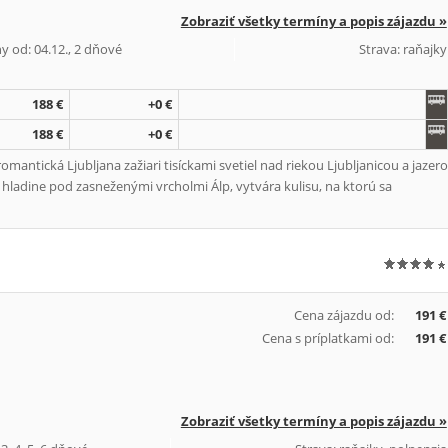
Zobraziť všetky termíny a popis zájazdu »
y od: 04.12., 2 dňové
Strava: raňajky
188 €
+0 €
188 €
+0 €
antická Ljubljana zažiari tisíckami svetiel nad riekou Ljubljanicou a jazero
 hladine pod zasneženými vrcholmi Álp, vytvára kulisu, na ktorú sa
Cena zájazdu od:
191 €
Cena s príplatkami od:
191 €
Zobraziť všetky termíny a popis zájazdu »