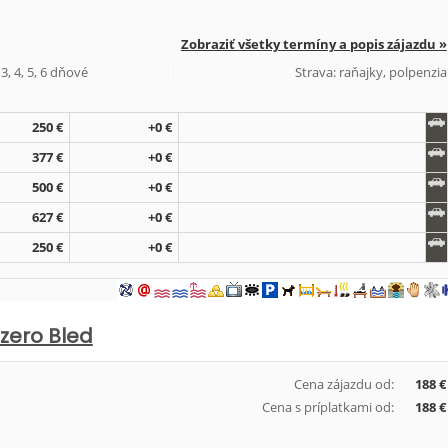
Zobraziť všetky termíny a popis zájazdu »
3, 4, 5, 6 dňové
Strava: raňajky, polpenzia
250 €
+0 €
377 €
+0 €
500 €
+0 €
627 €
+0 €
250 €
+0 €
azero Bled
Cena zájazdu od:
188 €
Cena s príplatkami od:
188 €