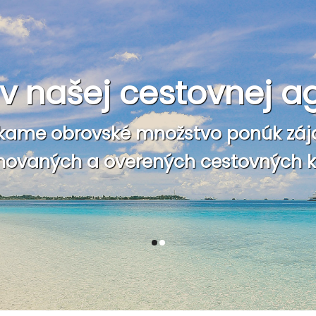
e v našej cestovnej a
kame obrovské množstvo ponúk záj
ovaných a overených cestovných ka
1
2