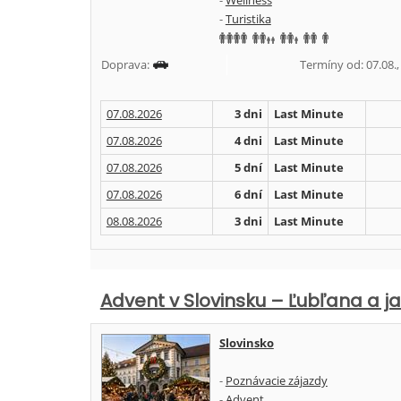
-
Wellness
-
Turistika
Doprava:
Termíny od: 07.08., 
07.08.2026
3 dni
Last Minute
07.08.2026
4 dni
Last Minute
07.08.2026
5 dní
Last Minute
07.08.2026
6 dní
Last Minute
08.08.2026
3 dni
Last Minute
Advent v Slovinsku – Ľubľana a j
Slovinsko
-
Poznávacie zájazdy
-
Advent