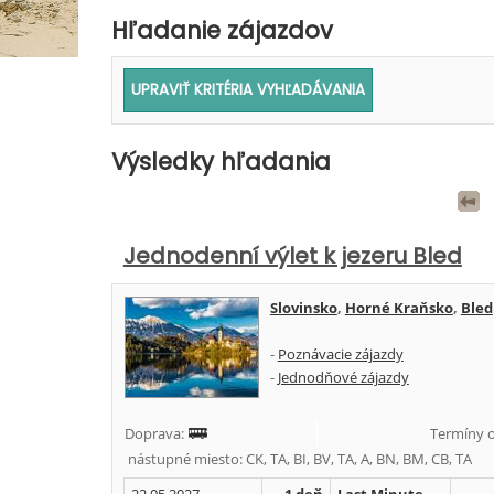
Hľadanie zájazdov
Výsledky hľadania
Jednodenní výlet k jezeru Bled
Slovinsko
,
Horné Kraňsko
,
Bled
-
Poznávacie zájazdy
-
Jednodňové zájazdy
Doprava:
Termíny o
nástupné miesto: CK, TA, BI, BV, TA, A, BN, BM, CB, TA