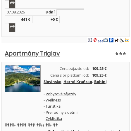
07.08.2026
8 dní
441 €
+0 €
Apartmány Triglav
Cena zájazdu od:
109,25 €
Cena s príplatkami od:
109,25 €
Slovinsko
,
Horné Kraňsko
,
Bohinj
-
Pobytové zájazdy
-
Wellness
-
Turistika
-
Pre rodiny s deťmi
-
Cyklistika