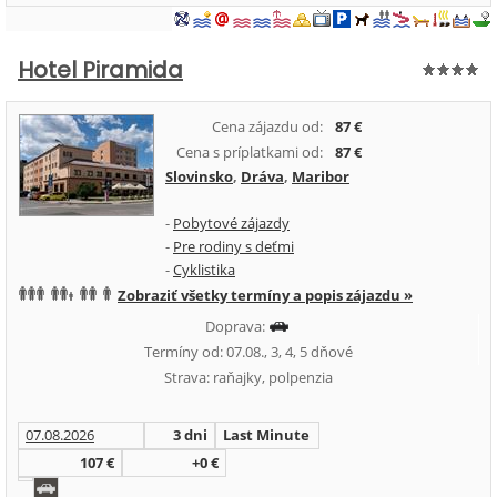
Hotel Piramida
Cena zájazdu od:
87 €
Cena s príplatkami od:
87 €
Slovinsko
,
Dráva
,
Maribor
-
Pobytové zájazdy
-
Pre rodiny s deťmi
-
Cyklistika
Zobraziť všetky termíny a popis zájazdu »
Doprava:
Termíny od: 07.08., 3, 4, 5 dňové
Strava: raňajky, polpenzia
07.08.2026
3 dni
Last Minute
107 €
+0 €