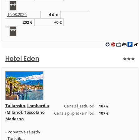
16.08.2026
4 dni
202 €
+0 €
Hotel Eden
Taliansko
,
Lombardia
Cena zájazdu od:
107 €
(Miláno)
,
Toscolano
Cena s príplatkami od:
107 €
Maderno
-
Pobytové zájazdy
-
Turistika