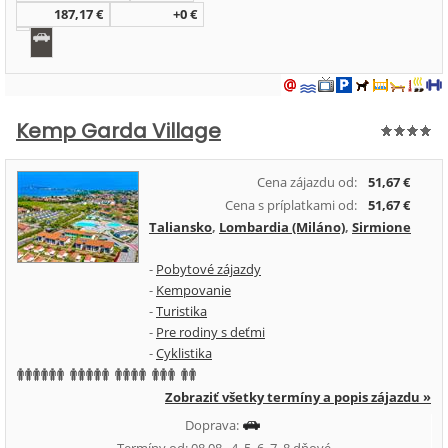
187,17 €
+0 €
Kemp Garda Village
Cena zájazdu od:
51,67 €
Cena s príplatkami od:
51,67 €
Taliansko
,
Lombardia (Miláno)
,
Sirmione
-
Pobytové zájazdy
-
Kempovanie
-
Turistika
-
Pre rodiny s deťmi
-
Cyklistika
Zobraziť všetky termíny a popis zájazdu »
Doprava: