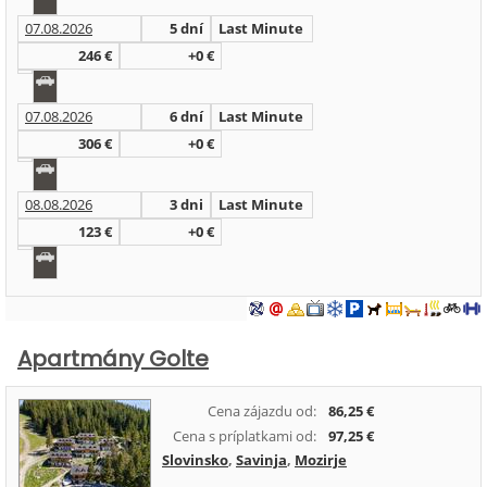
07.08.2026
5 dní
Last Minute
246 €
+0 €
07.08.2026
6 dní
Last Minute
306 €
+0 €
08.08.2026
3 dni
Last Minute
123 €
+0 €
Apartmány Golte
Cena zájazdu od:
86,25 €
Cena s príplatkami od:
97,25 €
Slovinsko
,
Savinja
,
Mozirje