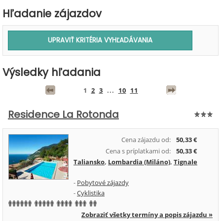
Hľadanie zájazdov
Výsledky hľadania
1
2
3
...
10
11
Residence La Rotonda
Cena zájazdu od:
50,33 €
Cena s príplatkami od:
50,33 €
Taliansko
,
Lombardia (Miláno)
,
Tignale
-
Pobytové zájazdy
-
Cyklistika
Zobraziť všetky termíny a popis zájazdu »