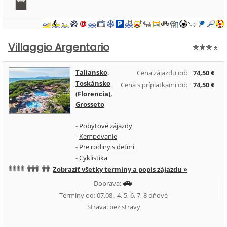
Villaggio Argentario
Taliansko
,
Cena zájazdu od:
74,50 €
Toskánsko
Cena s príplatkami od:
74,50 €
(Florencia)
,
Grosseto
-
Pobytové zájazdy
-
Kempovanie
-
Pre rodiny s deťmi
-
Cyklistika
Zobraziť všetky termíny a popis zájazdu »
Doprava:
Termíny od: 07.08., 4, 5, 6, 7, 8 dňové
Strava: bez stravy