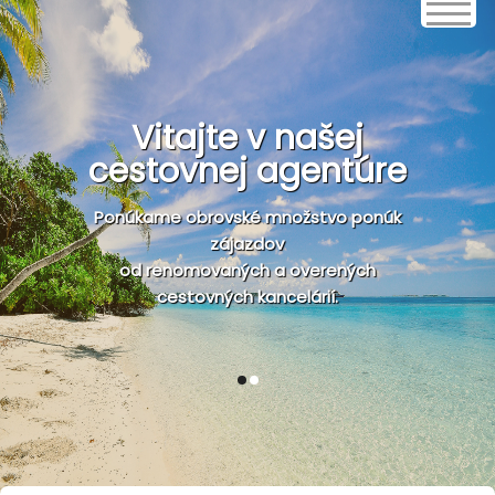
Vitajte v našej
cestovnej agentúre
Ponúkame obrovské množstvo ponúk
zájazdov
od renomovaných a overených
cestovných kancelárií.
1
2