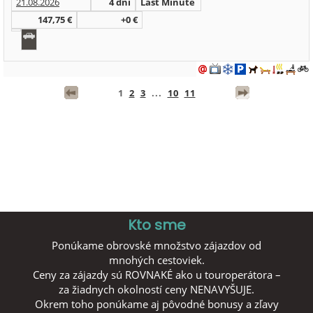
21.08.2026
4 dni
Last Minute
147,75 €
+0 €
1
2
3
...
10
11
Kto sme
Ponúkame obrovské množstvo zájazdov od
mnohých cestoviek.
Ceny za zájazdy sú ROVNAKÉ ako u touroperátora –
za žiadnych okolností ceny NENAVYŠUJE.
Okrem toho ponúkame aj pôvodné bonusy a zľavy