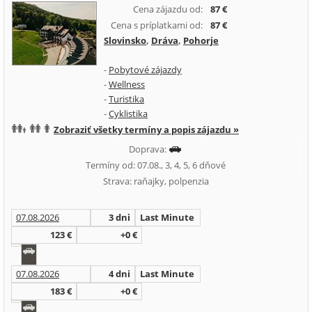
Cena zájazdu od:
87 €
Cena s príplatkami od:
87 €
Slovinsko
,
Dráva
,
Pohorje
-
Pobytové zájazdy
-
Wellness
-
Turistika
-
Cyklistika
Zobraziť všetky termíny a popis zájazdu »
Doprava:
Termíny od: 07.08., 3, 4, 5, 6 dňové
Strava: raňajky, polpenzia
07.08.2026
3 dni
Last Minute
123 €
+0 €
07.08.2026
4 dni
Last Minute
183 €
+0 €