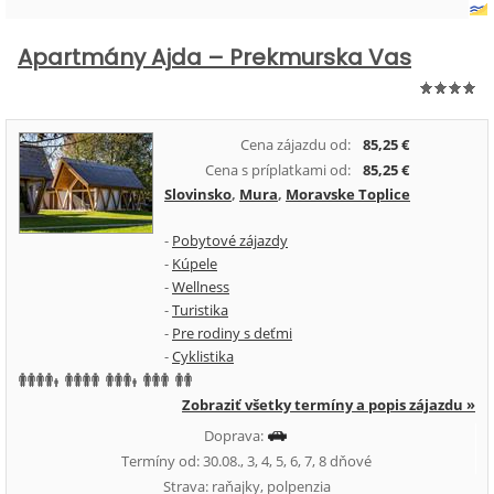
Apartmány Ajda – Prekmurska Vas
Cena zájazdu od:
85,25 €
Cena s príplatkami od:
85,25 €
Slovinsko
,
Mura
,
Moravske Toplice
-
Pobytové zájazdy
-
Kúpele
-
Wellness
-
Turistika
-
Pre rodiny s deťmi
-
Cyklistika
Zobraziť všetky termíny a popis zájazdu »
Doprava:
Termíny od: 30.08., 3, 4, 5, 6, 7, 8 dňové
Strava: raňajky, polpenzia