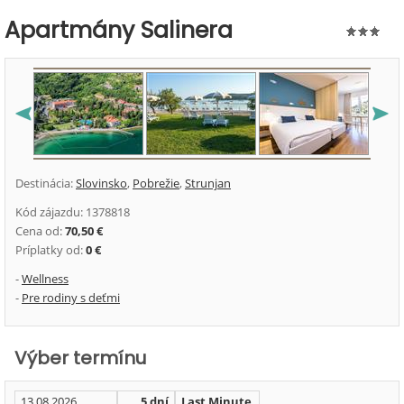
Apartmány Salinera
Destinácia:
Slovinsko
,
Pobrežie
,
Strunjan
Kód zájazdu: 1378818
Cena od:
70,50 €
Príplatky od:
0 €
-
Wellness
-
Pre rodiny s deťmi
Výber termínu
13.08.2026
5 dní
Last Minute