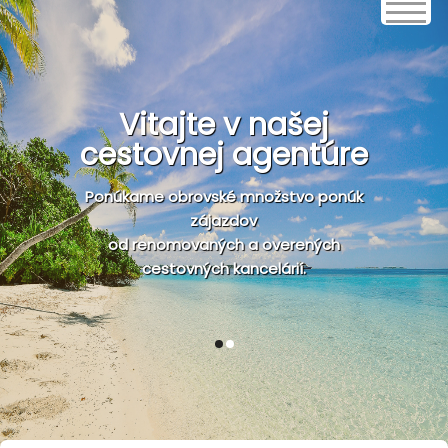
Vitajte v našej
cestovnej agentúre
Ponúkame obrovské množstvo ponúk
zájazdov
od renomovaných a overených
cestovných kancelárií.
1
2