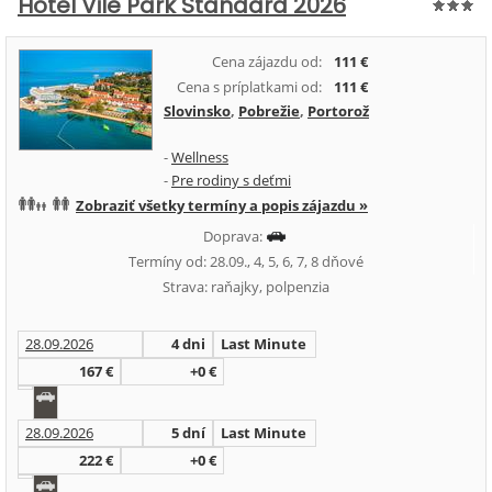
Hotel Vile Park Standard 2026
Cena zájazdu od:
111 €
Cena s príplatkami od:
111 €
Slovinsko
,
Pobrežie
,
Portorož
-
Wellness
-
Pre rodiny s deťmi
Zobraziť všetky termíny a popis zájazdu »
Doprava:
Termíny od: 28.09., 4, 5, 6, 7, 8 dňové
Strava: raňajky, polpenzia
28.09.2026
4 dni
Last Minute
167 €
+0 €
28.09.2026
5 dní
Last Minute
222 €
+0 €