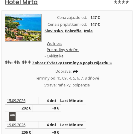
Hotel Mirta
Cena zájazdu od:
147 €
Cena s príplatkami od:
147 €
Slovinsko
,
Pobrežie
,
Izola
-
Wellness
-
Pre rodiny s deťmi
-
Cyklistika
Zobraziť všetky termíny a popis zájazdu »
Doprava:
Termíny od: 15.09., 4, 5, 6, 7, 8 dňové
Strava: raňajky, polpenzia
15.09.2026
4 dni
Last Minute
202 €
+0 €
19.09.2026
4 dni
Last Minute
206 €
+0 €