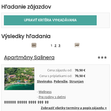
Hľadanie zájazdov
Výsledky hľadania
1
2
3
Apartmány Salinera
Cena zájazdu od:
70,50 €
Cena s príplatkami od:
70,50 €
Slovinsko
,
Pobrežie
,
Strunjan
-
Wellness
-
Pre rodiny s deťmi
Zobraziť všetky termíny a popis zájazdu »