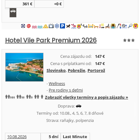
361 €
+0 €
Hotel Vile Park Premium 2026
Cena zájazdu od:
147 €
Cena s príplatkami od:
147 €
Slovinsko
,
Pobrežie
,
Portorož
-
Wellness
-
Pre rodiny s deťmi
Zobraziť všetky termíny a popis zájazdu »
Doprava:
Termíny od: 10.08., 4, 5, 6, 7, 8 dňové
Strava: raňajky, polpenzia
10.08.2026
5 dní
Last Minute