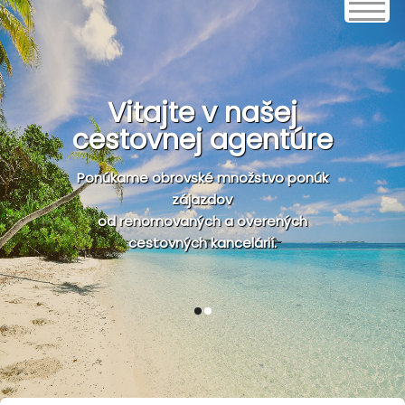
Vitajte v našej
cestovnej agentúre
Ponúkame obrovské množstvo ponúk
zájazdov
od renomovaných a overených
cestovných kancelárií.
1
2