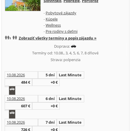
Slovinsko
,
Pobrežie
,
Portorož
-
Pobytové zájazdy
-
Kúpele
-
Wellness
-
Pre rodiny s deťmi
Zobraziť všetky termíny a popis zájazdu »
Doprava:
Termíny od: 10.08., 3, 4, 5, 6, 7, 8 dňové
Strava: polpenzia
10.08.2026
5 dní
Last Minute
484 €
+0 €
10.08.2026
6 dní
Last Minute
607 €
+0 €
10.08.2026
7 dní
Last Minute
726 €
+0 €