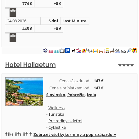
774 €
+0 €
24.08.2026
5 dní
Last Minute
445 €
+0 €
Hotel Haliaetum
Cena zájazdu od:
147 €
Cena s príplatkami od:
147 €
Slovinsko
,
Pobrežie
,
Izola
-
Wellness
-
Turistika
-
Pre rodiny s deťmi
-
Cyklistika
Zobraziť všetky termíny a popis zájazdu »