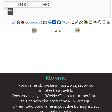
476 €
+0 €
1
2
3
Kto sme
Ponúkame obrovské množstvo zájazdov od
mnohých cestoviek.
Ceny za zájazdy sú ROVNAKÉ ako u touroperátora –
za žiadnych okolností ceny NENAVYŠUJE.
Okrem toho ponúkame aj pôvodné bonusy a zľavy
od danej cestovky.