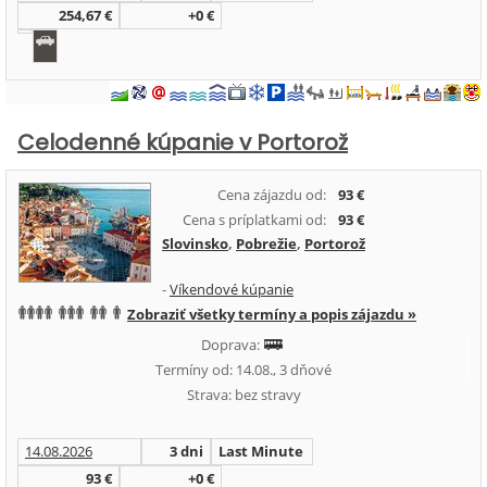
254,67 €
+0 €
Celodenné kúpanie v Portorož
Cena zájazdu od:
93 €
Cena s príplatkami od:
93 €
Slovinsko
,
Pobrežie
,
Portorož
-
Víkendové kúpanie
Zobraziť všetky termíny a popis zájazdu »
Doprava:
Termíny od: 14.08., 3 dňové
Strava: bez stravy
14.08.2026
3 dni
Last Minute
93 €
+0 €