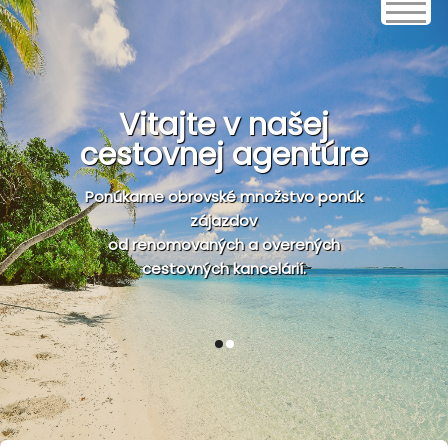
Vitajte v našej
cestovnej agentúre
Ponúkame obrovské množstvo ponúk
zájazdov
od renomovaných a overených
cestovných kancelárií.
1
2