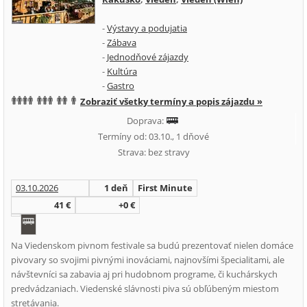
-
Výstavy a podujatia
-
Zábava
-
Jednodňové zájazdy
-
Kultúra
-
Gastro
Zobraziť všetky termíny a popis zájazdu »
Doprava:
Termíny od: 03.10., 1 dňové
Strava: bez stravy
03.10.2026
1 deň
First Minute
41 €
+0 €
Na Viedenskom pivnom festivale sa budú prezentovať nielen domáce
pivovary so svojimi pivnými inováciami, najnovšími špecialitami, ale
návštevníci sa zabavia aj pri hudobnom programe, či kuchárskych
predvádzaniach. Viedenské slávnosti piva sú obľúbeným miestom
stretávania.