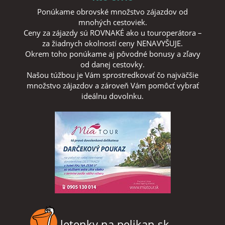
Ponúkame obrovské množstvo zájazdov od
mnohých cestoviek.
Ceny za zájazdy sú ROVNAKÉ ako u touroperátora –
za žiadnych okolností ceny NENAVYŠUJE.
Okrem toho ponúkame aj pôvodné bonusy a zľavy
od danej cestovky.
Našou túžbou je Vám sprostredkovať čo najväčšie
množstvo zájazdov a zároveň Vám pomôcť vybrať
ideálnu dovolnku.
letenky na pelikan.sk