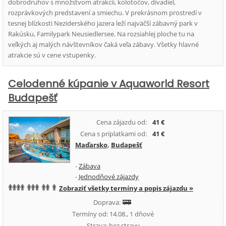
dobrodruhov s množstvom atrakcií, kolotočov, divadiel,
rozprávkových predstavení a smiechu. V prekrásnom prostredí v
tesnej blízkosti Neziderského jazera leží najväčší zábavný park v
Rakúsku, Familypark Neusiedlersee. Na rozsiahlej ploche tu na
veľkých aj malých návštevníkov čaká veľa zábavy. Všetky hlavné
atrakcie sú v cene vstupenky.
Celodenné kúpanie v Aquaworld Resort
Budapešť
Cena zájazdu od:
41 €
Cena s príplatkami od:
41 €
Maďarsko
,
Budapešť
-
Zábava
-
Jednodňové zájazdy
Zobraziť všetky termíny a popis zájazdu »
Doprava:
Termíny od: 14.08., 1 dňové
Strava: bez stravy