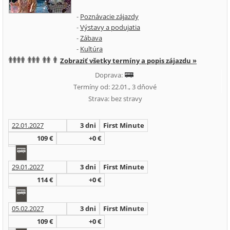
-
Poznávacie zájazdy
-
Výstavy a podujatia
-
Zábava
-
Kultúra
Zobraziť všetky termíny a popis zájazdu »
Doprava:
Termíny od: 22.01., 3 dňové
Strava: bez stravy
22.01.2027
3 dni
First Minute
109 €
+0 €
29.01.2027
3 dni
First Minute
114 €
+0 €
05.02.2027
3 dni
First Minute
109 €
+0 €