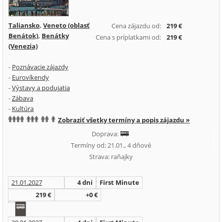
Taliansko
,
Veneto (oblasť
Cena zájazdu od:
219 €
Benátok)
,
Benátky
Cena s príplatkami od:
219 €
(Venezia)
-
Poznávacie zájazdy
-
Eurovíkendy
-
Výstavy a podujatia
-
Zábava
-
Kultúra
Zobraziť všetky termíny a popis zájazdu »
Doprava:
Termíny od: 21.01., 4 dňové
Strava: raňajky
21.01.2027
4 dni
First Minute
219 €
+0 €