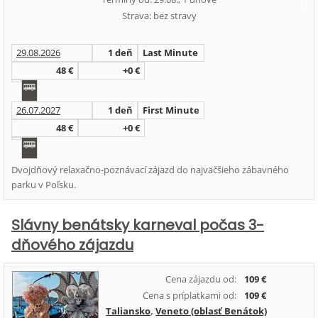
Strava: bez stravy
29.08.2026
1 deň
Last Minute
48 €
+0 €
26.07.2027
1 deň
First Minute
48 €
+0 €
Dvojdňový relaxačno-poznávací zájazd do najväčšieho zábavného
parku v Poľsku.
Slávny benátsky karneval počas 3-
dňového zájazdu
Cena zájazdu od:
109 €
Cena s príplatkami od:
109 €
Taliansko
,
Veneto (oblasť Benátok)