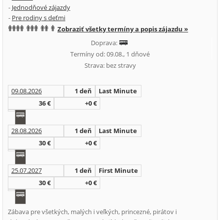
-
Jednodňové zájazdy
-
Pre rodiny s deťmi
Zobraziť všetky termíny a popis zájazdu »
Doprava:
Termíny od: 09.08., 1 dňové
Strava: bez stravy
09.08.2026
1 deň
Last Minute
36 €
+0 €
28.08.2026
1 deň
Last Minute
30 €
+0 €
25.07.2027
1 deň
First Minute
30 €
+0 €
Zábava pre všetkých, malých i veľkých, princezné, pirátov i