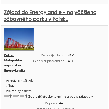
Zájazd do Energylandie - najväčšieho
zábavného parku v Poľsku
Poľsko
,
Cena zájazdu od:
48 €
Malopoľské
Cena s príplatkami od:
48 €
vojvodstvo
,
Energylandia
-
Poznávacie zájazdy
-
Zábava
-
Pre rodiny s deťmi
Zobraziť všetky termíny a popis zájazdu »
Doprava:
Termíny od: 29.08., 1 dňové