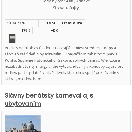
Termíny od: 14.08., 3 dňové
Strava: raňajky
14.08.2026
3 dni
Last Minute
179 €
+0 €
Poďte s nami objaviť jedno z najkrajších miest strednej Európy a
zároveň zažiť deň plný adrenalínu v najväčšom zábavnom parku
Poľska. Spojenie historického Krakova, soľných baní vo Wieliczke a
nezabudnuteľnej Energylandie vytvára ideálny víkendový zájazd pre
rodiny, partie priateľov aj všetkých, ktorí chcú spojiť poznávanie s
aktívnym oddychom.
Slávny benátsky karneval aj s
ubytovaním