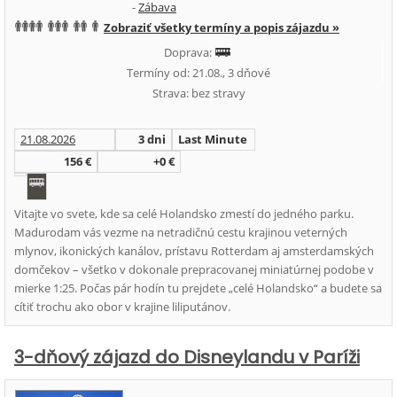
-
Zábava
Zobraziť všetky termíny a popis zájazdu »
Doprava:
Termíny od: 21.08., 3 dňové
Strava: bez stravy
21.08.2026
3 dni
Last Minute
156 €
+0 €
Vitajte vo svete, kde sa celé Holandsko zmestí do jedného parku.
Madurodam vás vezme na netradičnú cestu krajinou veterných
mlynov, ikonických kanálov, prístavu Rotterdam aj amsterdamských
domčekov – všetko v dokonale prepracovanej miniatúrnej podobe v
mierke 1:25. Počas pár hodín tu prejdete „celé Holandsko“ a budete sa
cítiť trochu ako obor v krajine liliputánov.
3-dňový zájazd do Disneylandu v Paríži