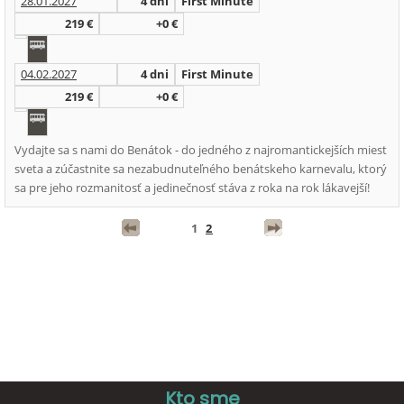
28.01.2027
4 dni
First Minute
219 €
+0 €
04.02.2027
4 dni
First Minute
219 €
+0 €
Vydajte sa s nami do Benátok - do jedného z najromantickejších miest
sveta a zúčastnite sa nezabudnuteľného benátskeho karnevalu, ktorý
sa pre jeho rozmanitosť a jedinečnosť stáva z roka na rok lákavejší!
1
2
Kto sme