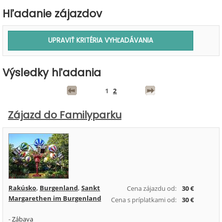
Hľadanie zájazdov
Výsledky hľadania
1
2
Zájazd do Familyparku
Rakúsko
,
Burgenland
,
Sankt
Cena zájazdu od:
30 €
Margarethen im Burgenland
Cena s príplatkami od:
30 €
-
Zábava