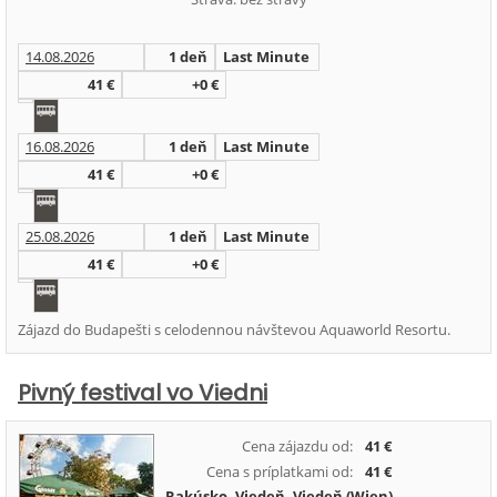
14.08.2026
1 deň
Last Minute
41 €
+0 €
16.08.2026
1 deň
Last Minute
41 €
+0 €
25.08.2026
1 deň
Last Minute
41 €
+0 €
Zájazd do Budapešti s celodennou návštevou Aquaworld Resortu.
Pivný festival vo Viedni
Cena zájazdu od:
41 €
Cena s príplatkami od:
41 €
Rakúsko
,
Viedeň
,
Viedeň (Wien)