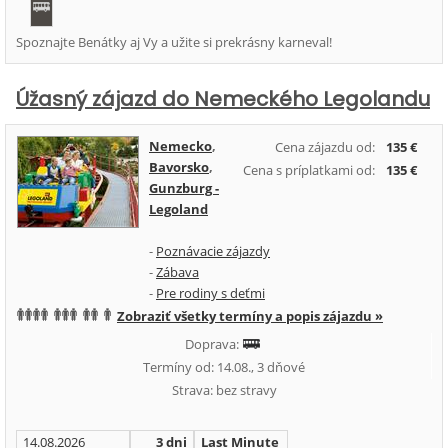
Spoznajte Benátky aj Vy a užite si prekrásny karneval!
Úžasný zájazd do Nemeckého Legolandu
Nemecko
,
Cena zájazdu od:
135 €
Bavorsko
,
Cena s príplatkami od:
135 €
Gunzburg -
Legoland
-
Poznávacie zájazdy
-
Zábava
-
Pre rodiny s deťmi
Zobraziť všetky termíny a popis zájazdu »
Doprava:
Termíny od: 14.08., 3 dňové
Strava: bez stravy
14.08.2026
3 dni
Last Minute