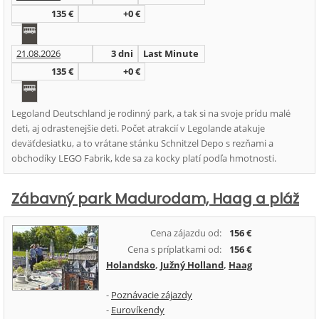
135 €
+0 €
21.08.2026
3 dni
Last Minute
135 €
+0 €
Legoland Deutschland je rodinný park, a tak si na svoje prídu malé
deti, aj odrastenejšie deti. Počet atrakcií v Legolande atakuje
deväťdesiatku, a to vrátane stánku Schnitzel Depo s rezňami a
obchodíky LEGO Fabrik, kde sa za kocky platí podľa hmotnosti.
Zábavný park Madurodam, Haag a pláž
Cena zájazdu od:
156 €
Cena s príplatkami od:
156 €
Holandsko
,
Južný Holland
,
Haag
-
Poznávacie zájazdy
-
Eurovíkendy