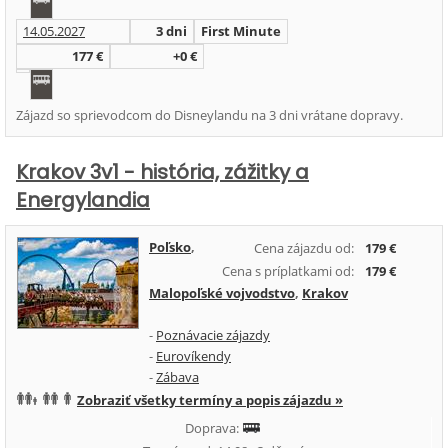
14.05.2027
3 dni
First Minute
177 €
+0 €
Zájazd so sprievodcom do Disneylandu na 3 dni vrátane dopravy.
Krakov 3v1 - história, zážitky a
Energylandia
Poľsko
,
Cena zájazdu od:
179 €
Cena s príplatkami od:
179 €
Malopoľské vojvodstvo
,
Krakov
-
Poznávacie zájazdy
-
Eurovíkendy
-
Zábava
Zobraziť všetky termíny a popis zájazdu »
Doprava: