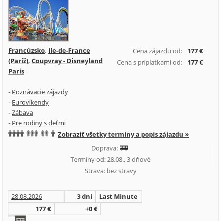
Francúzsko
,
Ile-de-France
Cena zájazdu od:
177 €
(Paríž)
,
Coupvray - Disneyland
Cena s príplatkami od:
177 €
Paris
-
Poznávacie zájazdy
-
Eurovíkendy
-
Zábava
-
Pre rodiny s deťmi
Zobraziť všetky termíny a popis zájazdu »
Doprava:
Termíny od: 28.08., 3 dňové
Strava: bez stravy
28.08.2026
3 dni
Last Minute
177 €
+0 €