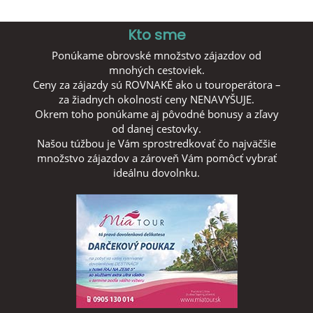
Kto sme
Ponúkame obrovské množstvo zájazdov od
mnohých cestoviek.
Ceny za zájazdy sú ROVNAKÉ ako u touroperátora –
za žiadnych okolností ceny NENAVYŠUJE.
Okrem toho ponúkame aj pôvodné bonusy a zľavy
od danej cestovky.
Našou túžbou je Vám sprostredkovať čo najväčšie
množstvo zájazdov a zároveň Vám pomôcť vybrať
ideálnu dovolnku.