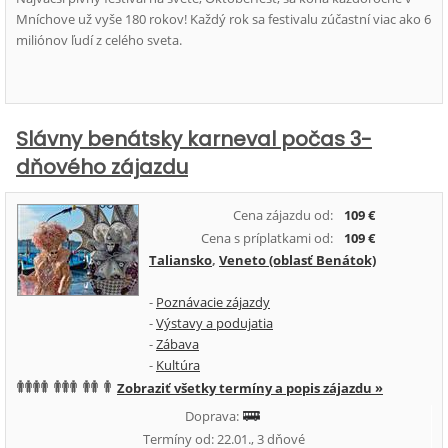
Mníchove už vyše 180 rokov! Každý rok sa festivalu zúčastní viac ako 6
miliónov ľudí z celého sveta.
Slávny benátsky karneval počas 3-
dňového zájazdu
Cena zájazdu od:
109 €
Cena s príplatkami od:
109 €
Taliansko
,
Veneto (oblasť Benátok)
-
Poznávacie zájazdy
-
Výstavy a podujatia
-
Zábava
-
Kultúra
Zobraziť všetky termíny a popis zájazdu »
Doprava:
Termíny od: 22.01., 3 dňové