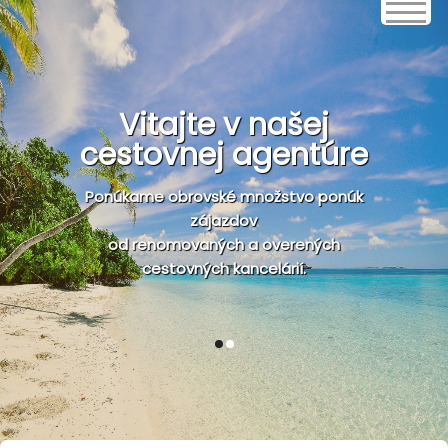
Vitajte v našej
cestovnej agentúre
Ponúkame obrovské množstvo ponúk
zájazdov
od renomovaných a overených
cestovných kancelárií.
1
2