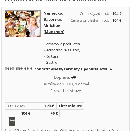
Nemecko
,
Cena zájazdu od:
104 €
Bavorsko
,
Cena s príplatkami od:
104 €
Mníchov
(Munchen)
-
Výstavy a podujatia
-
Jednodňové zájazdy
-
Kultúra
-
Gastro
Zobraziť všetky termíny a popis zájazdu »
Doprava:
Termíny od: 03.10., 1 dňové
Strava: bez stravy
03.10.2026
1 deň
First Minute
104 €
+0 €
Najväčší pivný festival na svete, Oktoberfest, sa koná každoročne v