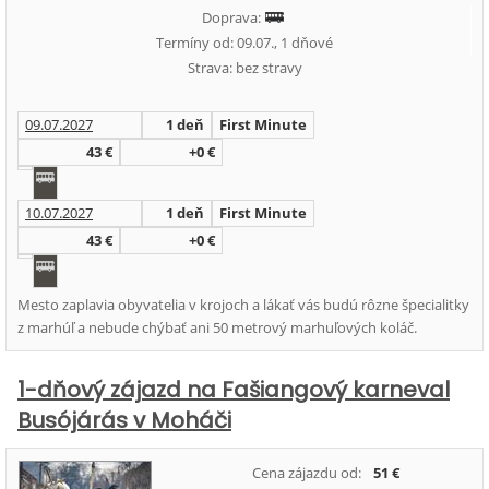
Doprava:
Termíny od: 09.07., 1 dňové
Strava: bez stravy
09.07.2027
1 deň
First Minute
43 €
+0 €
10.07.2027
1 deň
First Minute
43 €
+0 €
Mesto zaplavia obyvatelia v krojoch a lákať vás budú rôzne špecialitky
z marhúľ a nebude chýbať ani 50 metrový marhuľových koláč.
1-dňový zájazd na Fašiangový karneval
Busójárás v Moháči
Cena zájazdu od:
51 €