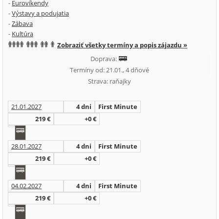
-
Eurovíkendy
-
Výstavy a podujatia
-
Zábava
-
Kultúra
Zobraziť všetky termíny a popis zájazdu »
Doprava:
Termíny od: 21.01., 4 dňové
Strava: raňajky
21.01.2027
4 dni
First Minute
219 €
+0 €
28.01.2027
4 dni
First Minute
219 €
+0 €
04.02.2027
4 dni
First Minute
219 €
+0 €