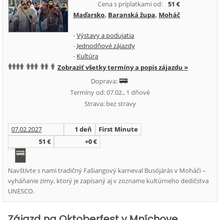
Cena s príplatkami od:
51 €
Maďarsko
,
Baranská župa
,
Moháč
-
Výstavy a podujatia
-
Jednodňové zájazdy
-
Kultúra
Zobraziť všetky termíny a popis zájazdu »
Doprava:
Termíny od: 07.02., 1 dňové
Strava: bez stravy
07.02.2027
1 deň
First Minute
51 €
+0 €
Navštívte s nami tradičný Fašiangový karneval Busójárás v Moháči –
vyháňanie zimy, ktorý je zapísaný aj v zozname kultúrneho dedičstva
UNESCO.
Zájazd na Oktoberfest v Mníchove