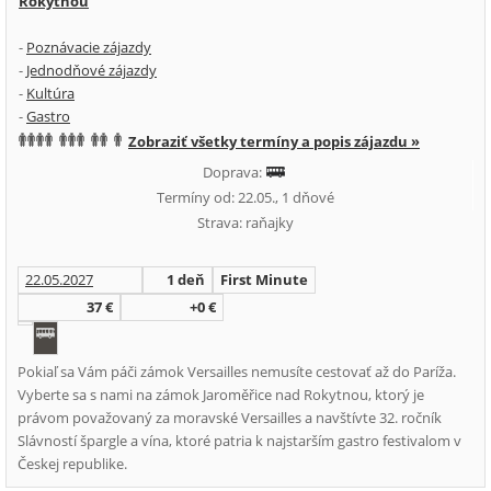
Rokytnou
-
Poznávacie zájazdy
-
Jednodňové zájazdy
-
Kultúra
-
Gastro
Zobraziť všetky termíny a popis zájazdu »
Doprava:
Termíny od: 22.05., 1 dňové
Strava: raňajky
22.05.2027
1 deň
First Minute
37 €
+0 €
Pokiaľ sa Vám páči zámok Versailles nemusíte cestovať až do Paríža.
Vyberte sa s nami na zámok Jaroměřice nad Rokytnou, ktorý je
právom považovaný za moravské Versailles a navštívte 32. ročník
Slávností špargle a vína, ktoré patria k najstarším gastro festivalom v
Českej republike.