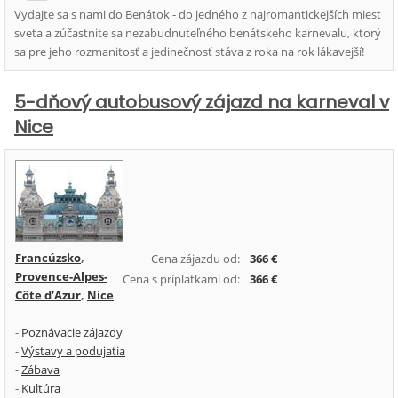
Vydajte sa s nami do Benátok - do jedného z najromantickejších miest
sveta a zúčastnite sa nezabudnuteľného benátskeho karnevalu, ktorý
sa pre jeho rozmanitosť a jedinečnosť stáva z roka na rok lákavejší!
5-dňový autobusový zájazd na karneval v
Nice
Francúzsko
,
Cena zájazdu od:
366 €
Provence-Alpes-
Cena s príplatkami od:
366 €
Côte d’Azur
,
Nice
-
Poznávacie zájazdy
-
Výstavy a podujatia
-
Zábava
-
Kultúra