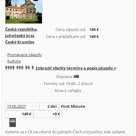
Česká republika
,
Cena zájazdu od:
149 €
Juhočeský kraj
,
Cena s príplatkami od:
149 €
Český Krumlov
-
Poznávacie zájazdy
-
Kultúra
Zobraziť všetky termíny a popis zájazdu »
Doprava:
Termíny od: 19.06., 2 dňové
Strava: raňajky
19.06.2027
2 dni
First Minute
149 €
+0 €
Vyberte sa s CK na víkend do južných Čiech a Vysočiny, kde zažijete