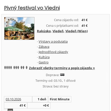
Pivný festival vo Viedni
Cena zájazdu od:
41 €
Cena s príplatkami od:
41 €
Rakúsko
,
Viedeň
,
Viedeň (Wien)
-
Výstavy a podujatia
-
Zábava
-
Jednodňové zájazdy
-
Kultúra
-
Gastro
Zobraziť všetky termíny a popis zájazdu »
Doprava:
Termíny od: 03.10., 1 dňové
Strava: bez stravy
03.10.2026
1 deň
First Minute
41 €
+0 €