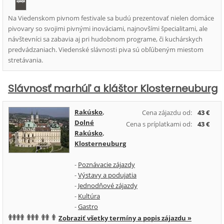
Na Viedenskom pivnom festivale sa budú prezentovať nielen domáce
pivovary so svojimi pivnými inováciami, najnovšími špecialitami, ale
návštevníci sa zabavia aj pri hudobnom programe, či kuchárskych
predvádzaniach. Viedenské slávnosti piva sú obľúbeným miestom
stretávania.
Slávnosť marhúľ a kláštor Klosterneuburg
Rakúsko
,
Cena zájazdu od:
43 €
Dolné
Cena s príplatkami od:
43 €
Rakúsko
,
Klosterneuburg
-
Poznávacie zájazdy
-
Výstavy a podujatia
-
Jednodňové zájazdy
-
Kultúra
-
Gastro
Zobraziť všetky termíny a popis zájazdu »