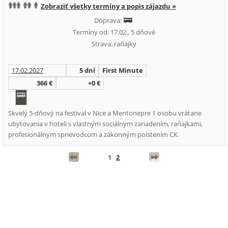
Zobraziť všetky termíny a popis zájazdu »
Doprava:
Termíny od: 17.02., 5 dňové
Strava: raňajky
17.02.2027
5 dní
First Minute
366 €
+0 €
Skvelý 5-dňový na festival v Nice a Mentonepre 1 osobu vrátane
ubytovania v hoteli s vlastným sociálnym zariadením, raňajkami,
profesionálnym sprievodcom a zákonným poistením CK.
1
2