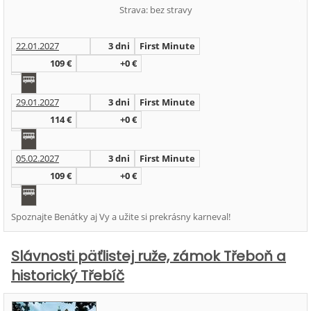
Strava: bez stravy
22.01.2027
3 dni
First Minute
109 €
+0 €
29.01.2027
3 dni
First Minute
114 €
+0 €
05.02.2027
3 dni
First Minute
109 €
+0 €
Spoznajte Benátky aj Vy a užite si prekrásny karneval!
Slávnosti päťlistej ruže, zámok Třeboň a
historický Třebíč