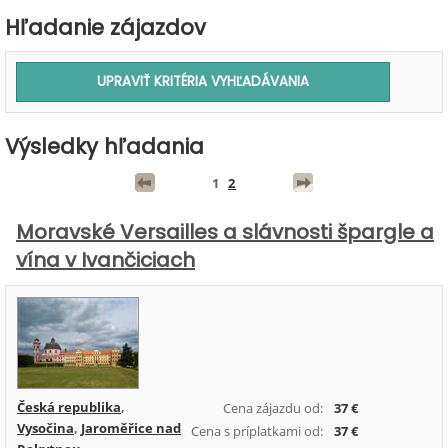
Hľadanie zájazdov
Výsledky hľadania
1
2
Moravské Versailles a slávnosti špargle a
vína v Ivančiciach
Česká republika
,
Cena zájazdu od:
37 €
Vysočina
,
Jaroměřice nad
Cena s príplatkami od:
37 €