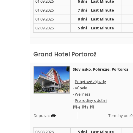
01.09.2026
6 dní
Last Minute
01.09.2026
7 dní
Last Minute
01.09.2026
8 dní
Last Minute
02.09.2026
5 dní
Last Minute
Grand Hotel Portorož
Slovinsko
,
Pobrežie
,
Portorož
-
Pobytové zájazdy
-
Kúpele
-
Wellness
-
Pre rodiny s deťmi
Doprava:
Termíny od: 06.
06.08.2026
5 dní
Last Minute