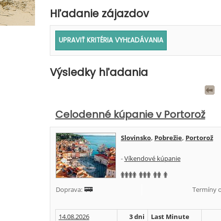
Hľadanie zájazdov
Výsledky hľadania
Celodenné kúpanie v Portorož
Slovinsko
,
Pobrežie
,
Portorož
-
Víkendové kúpanie
Doprava:
Termíny o
14.08.2026
3 dni
Last Minute