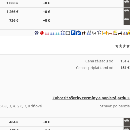
1 088 €
+0 €
1 266 €
+0 €
726 €
+0 €
Cena zájazdu od:
151 €
Cena s príplatkami od:
151 €
Zobraziť všetky termíny a popis zájazdu »
08., 3, 4, 5, 6, 7, 8 dňové
Strava: polpenzia
484 €
+0 €