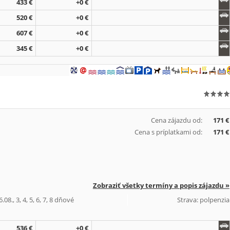
433 €
+0 €
520 €
+0 €
607 €
+0 €
345 €
+0 €
Cena zájazdu od:
171 €
Cena s príplatkami od:
171 €
Zobraziť všetky termíny a popis zájazdu »
08., 3, 4, 5, 6, 7, 8 dňové
Strava: polpenzia
536 €
+0 €