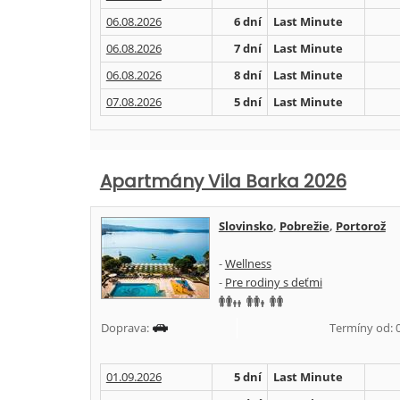
06.08.2026
6 dní
Last Minute
06.08.2026
7 dní
Last Minute
06.08.2026
8 dní
Last Minute
07.08.2026
5 dní
Last Minute
Apartmány Vila Barka 2026
Slovinsko
,
Pobrežie
,
Portorož
-
Wellness
-
Pre rodiny s deťmi
Doprava:
Termíny od: 01
01.09.2026
5 dní
Last Minute