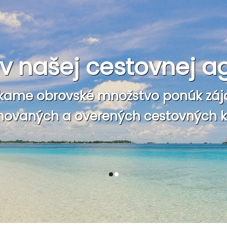
e v našej cestovnej a
kame obrovské množstvo ponúk záj
ovaných a overených cestovných ka
1
2