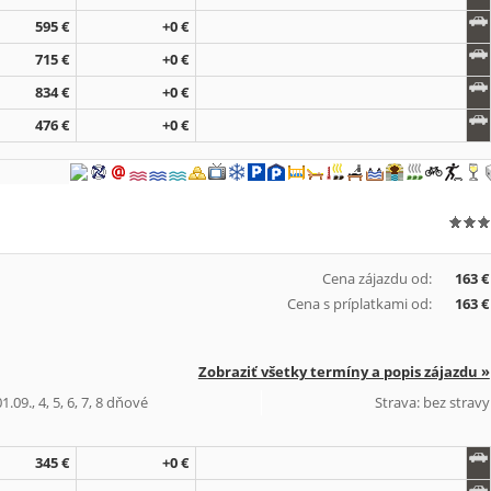
595 €
+0 €
715 €
+0 €
834 €
+0 €
476 €
+0 €
Cena zájazdu od:
163 €
Cena s príplatkami od:
163 €
Zobraziť všetky termíny a popis zájazdu »
.09., 4, 5, 6, 7, 8 dňové
Strava: bez stravy
345 €
+0 €