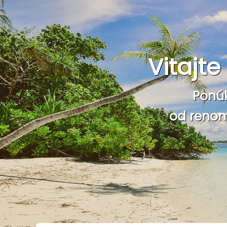
Vitajt
Ponú
od renom