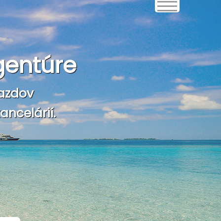
gentúre
azdov
ncelárií.