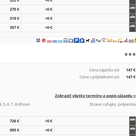
222 €
+0 €
270 €
+0 €
318 €
+0 €
357 €
+0 €
Cena zájazdu od:
147 €
Cena s príplatkami od:
147 €
Zobraziť všetky termíny a popis zájazdu »
, 5, 6, 7, 8 dňové
Strava: raňajky, polpenzia
726 €
+0 €
905 €
+0 €