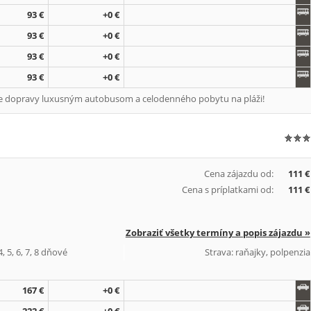
93 €
+0 €
93 €
+0 €
93 €
+0 €
93 €
+0 €
ne dopravy luxusným autobusom a celodenného pobytu na pláži!
Cena zájazdu od:
111 €
Cena s príplatkami od:
111 €
Zobraziť všetky termíny a popis zájazdu »
, 5, 6, 7, 8 dňové
Strava: raňajky, polpenzia
167 €
+0 €