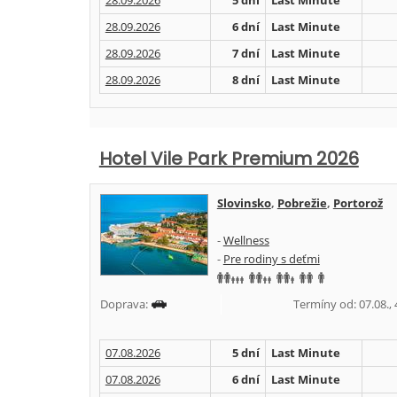
28.09.2026
5 dní
Last Minute
28.09.2026
6 dní
Last Minute
28.09.2026
7 dní
Last Minute
28.09.2026
8 dní
Last Minute
Hotel Vile Park Premium 2026
Slovinsko
,
Pobrežie
,
Portorož
-
Wellness
-
Pre rodiny s deťmi
Doprava:
Termíny od: 07.08., 4
07.08.2026
5 dní
Last Minute
07.08.2026
6 dní
Last Minute