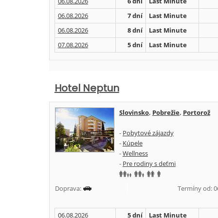
06.08.2026
6 dní
Last Minute
06.08.2026
7 dní
Last Minute
06.08.2026
8 dní
Last Minute
07.08.2026
5 dní
Last Minute
Hotel Neptun
Slovinsko
,
Pobrežie
,
Portorož
-
Pobytové zájazdy
-
Kúpele
-
Wellness
-
Pre rodiny s deťmi
Doprava:
Termíny od: 06.
06.08.2026
5 dní
Last Minute