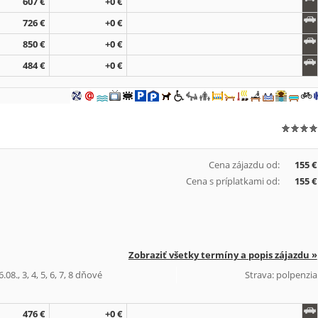
607 €
+0 €
726 €
+0 €
850 €
+0 €
484 €
+0 €
Cena zájazdu od:
155 €
Cena s príplatkami od:
155 €
Zobraziť všetky termíny a popis zájazdu »
08., 3, 4, 5, 6, 7, 8 dňové
Strava: polpenzia
476 €
+0 €