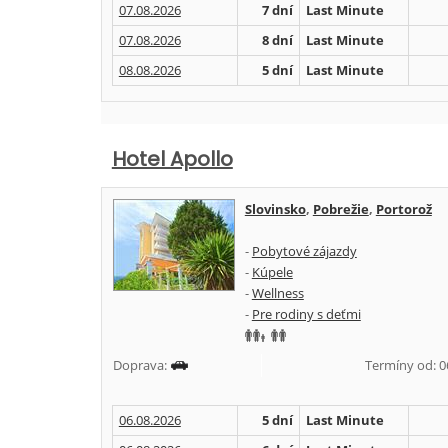
07.08.2026
7 dní
Last Minute
07.08.2026
8 dní
Last Minute
08.08.2026
5 dní
Last Minute
Hotel Apollo
Slovinsko
,
Pobrežie
,
Portorož
-
Pobytové zájazdy
-
Kúpele
-
Wellness
-
Pre rodiny s deťmi
Doprava:
Termíny od: 06.
06.08.2026
5 dní
Last Minute