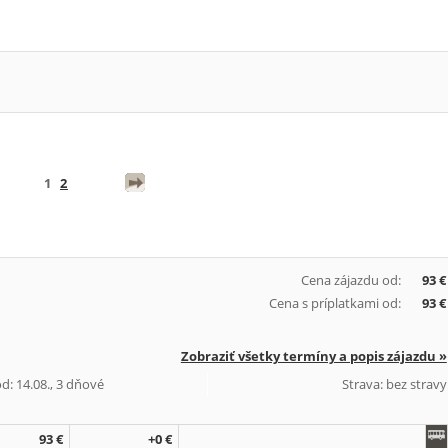
1
2
Cena zájazdu od:
93 €
Cena s príplatkami od:
93 €
Zobraziť všetky termíny a popis zájazdu »
d: 14.08., 3 dňové
Strava: bez stravy
93 €
+0 €