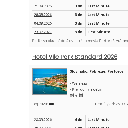
21.08.2026
3 dni
Last Minute
28.08.2026
3 dni
Last Minute
04.09.2026
3 dni
Last Minute
23.07.2027
3 dni
First Minute
Poďte sa okúpať do Slovinského mesta Portorož, vráta
Hotel Vile Park Standard 2026
Slovinsko
,
Pobrežie
,
Portorož
-
Wellness
-
Pre rodiny s deťmi
Doprava:
Termíny od: 28.09., 4
28.09.2026
4 dni
Last Minute